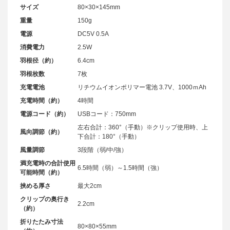
サイズ
80×30×145mm
重量
150g
電源
DC5V 0.5A
消費電力
2.5W
羽根径（約）
6.4cm
羽根枚数
7枚
充電電池
リチウムイオンポリマー電池 3.7V、1000ｍAh
充電時間（約）
4時間
電源コード（約）
USBコード：750mm
左右合計：360°（手動）※クリップ使用時、上
風向調節（約）
下合計：180°（手動）
風量調節
3段階（弱/中/強）
満充電時の合計使用
6.5時間（弱）～1.5時間（強）
可能時間（約）
挟める厚さ
最大2cm
クリップの奥行き
2.2cm
（約）
折りたたみ寸法
80×80×55mm