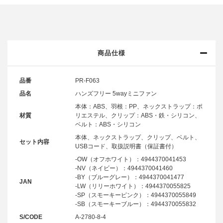
商品仕様
品番
PR-F063
品名
ハンズフリー 5wayミニファン
本体：ABS、羽根：PP、ネックストラップ：ポ
材質
リエステル、クリップ：ABS・鉄・シリコン、
ベルト：ABS・シリコン
本体、ネックストラップ、クリップ、ベルト、
セット内容
USBコード、取扱説明書（保証書付）
-OW（オフホワイト）：4944370041453
-NV（ネイビー）：4944370041460
-BY（ブルーグレー）：4944370041477
JAN
-LW（リリーホワイト）：4944370055825
-SP（スモーキーピンク）：4944370055849
-SB（スモーキーブルー）：4944370055832
S/CODE
A-2780-8-4