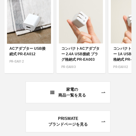
ACアダプター USB接
コンパクトACアダプタ
コンパクトA
続式 PR-EA012
ー 2.4A USB接続 プラ
ー 1A USB
グ格納式 PR-EA003
格納式 PR-EA
PR-EA012
PR-EA003
PR-EA002
家電の
商品一覧を見る
PRISMATE
ブランドページを見る