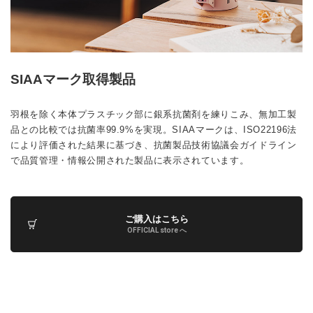
SIAAマーク取得製品
羽根を除く本体プラスチック部に銀系抗菌剤を練りこみ、無加工製
品との比較では抗菌率99.9%を実現。SIAAマークは、ISO22196法
により評価された結果に基づき、抗菌製品技術協議会ガイドライン
で品質管理・情報公開された製品に表示されています。
ご購入はこちら
OFFICIAL store へ