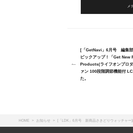
メ
[「GetNavi」6月号 
ピックアップ！「Get New Pr
Products(ライフオンプ
ァン 100段階調節機能付 L
た。
HOME
お知らせ
[「LDK」6月号 新商品さきどりウォッチャー]にて