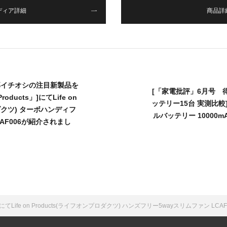
ディア詳細
商品詳
編集部イチオシの注目新製品を
[「家電批評」6月号 
oducts」]にてLife on
ッテリー15台 実測比較]
ロダクツ) ターボハンディフ
ルバッテリー 10000mA
CAF006が紹介されまし
Life on Products(ライフオンプロダクツ) ハンズフリー5wayスリムファン LC