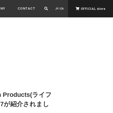
ANY
CONTACT
OFFICIAL store
JP / EN
ADVANTAGE&VISION
強みとビジョン
暮らし、イロドル
ト
roducts(ライフ
007が紹介されまし