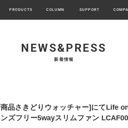
PRODUCTS
COLUMN
SUPPORT
COMP
カテゴリから選ぶ
家電
cyu
NEWS&PRESS
ーザー / ルームスプレー / ア
家事・生活雑貨
 etc
新着情報
UU
ルームフレグランス
 / スピーカー / モバイルバッ
 アダプター etc
ビューティー
s more
GE
PROFILE
家電 / 加湿器 / ハンディファ
デジタル雑貨
締役挨拶 / 経営理念 / 方針
会社概要 / 沿革
ーター etc
lus
ハンモック・ティピー・テン
商品さきどりウォッチャー]にてLife on P
 / ティピー / テント etc
ライト・シーリングファン
ンズフリー5wayスリムファン LCAF
CHBeauty
バイク・アウトドア
/ 多機能ブラシ / ドライヤー