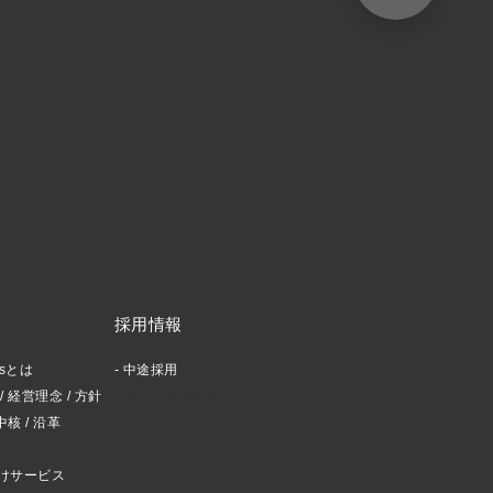
採用情報
ctsとは
中途採用
 経営理念 / 方針
スタッフブログ
中核 / 沿革
けサービス