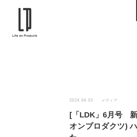
ブランドから選ぶ
企業情報TOPへ
Life on Products
mer
冷凍庫 / 掃除用品 / 加湿器 / ハンディ
ディフュ
ファン / ヒーター etc
ロマオイル
EVOOCH
RER
美顔器 / フェイススチーマー / ヘッド
イヤホン
スパ / EMS機器 etc
テリー /
JAVALO ELF
plu
ABOUT US
MESSA
シーリングファン / ペンダントライト
キッチン
Life on Productsについて
代表取
/ インテリアライト / 電球 etc
ン / ヒ
2024.04.30
メディア
PRISMATE
Siff
[「LDK」6月号 新
キッチン家電 / 加湿器 / ハンディファ
ハンモック
ン / ヒーター etc
オンプロダクツ) ハ
Onlili
TOU
陶器エコ加湿器 etc
美顔器 