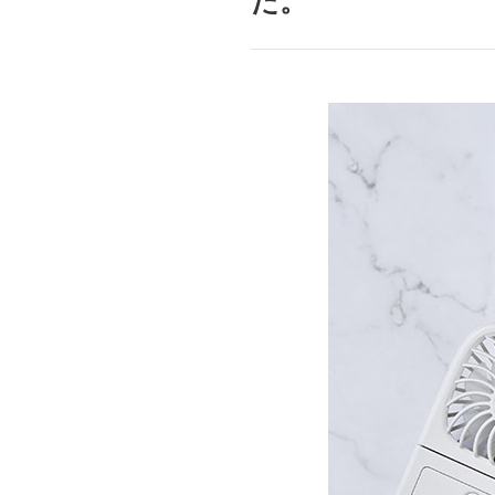
た。
mottole
B to B SERVICE
SDGs
法人のお客様向けサービス
SDG