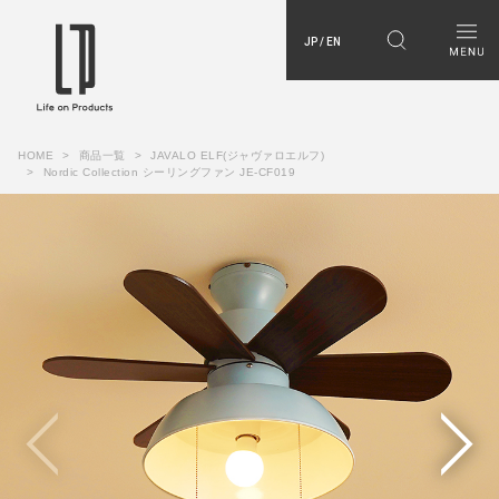
JP / EN
HOME
商品一覧
JAVALO ELF(ジャヴァロエルフ)
Nordic Collection シーリングファン JE-CF019