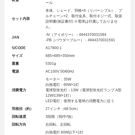
ール
本体、シェード、羽根×6（リバーシブル）、プ
ルチェーン×2、取付金具、取付ネジ一式、取扱
セット内容
説明書(保証書付) ※電球は付属しておりませ
ん。
-IV（アイボリー）：4944370031584
JAN
-PB（パウダーブルー）：4944370031591
S/CODE
A17900-1
サイズ
685×685×350mm
重量
5301g
電源
AC100V 50/60Hz
モーター：35W
白熱電灯：60W×1灯
消費電力
電球型蛍光灯：13W（電球型蛍光灯ランプ A型
12W/13W×1灯）
LED電灯：使用する電球の消費電力に従う
羽根径（約）
27インチ（68.5cm）
回転速度
3段階（弱/中/強）
回転方向
右回転、左回転
白熱電灯 60W以下×1灯