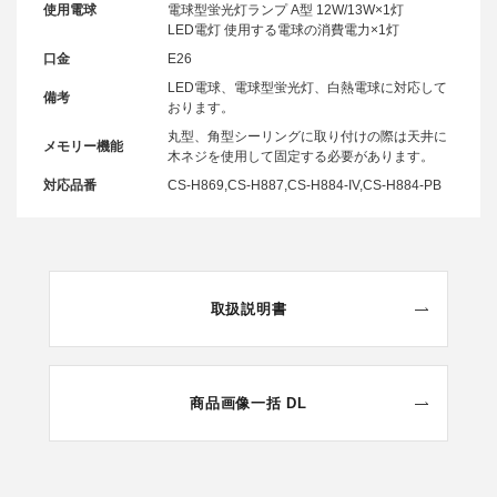
使用電球
電球型蛍光灯ランプ A型 12W/13W×1灯
LED電灯 使用する電球の消費電力×1灯
口金
E26
LED電球、電球型蛍光灯、白熱電球に対応して
備考
おります。
丸型、角型シーリングに取り付けの際は天井に
メモリー機能
木ネジを使用して固定する必要があります。
対応品番
CS-H869,CS-H887,CS-H884-IV,CS-H884-PB
取扱説明書
商品画像一括 DL