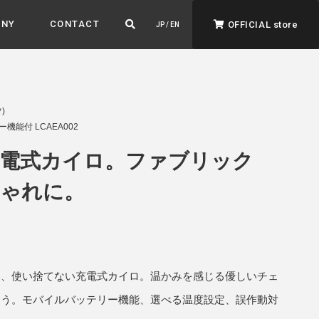
ANY
CONTACT
OFFICIAL store
JP / EN
)
能付 LCAEA002
電式カイロ。ファブリック
ゃれに。
ADVANTAGE&VISION
強みとビジョン
暮らし、イロドル
ト
い、使い捨てない充電式カイロ。温かみを感じる優しいチェ
そう。モバイルバッテリー機能、選べる温度設定、誤作動対