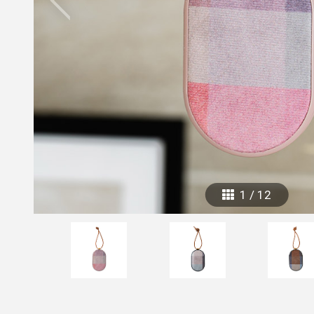
mottole
B to B SERVICE
SDGs
法人のお客様向けサービス
SDG
1
/
12