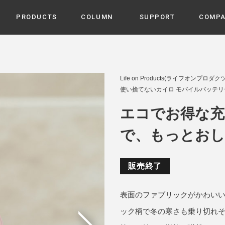
PRODUCTS
COLUMN
SUPPORT
COMP
カテゴリから選ぶ
家電
cyu
Life on Products(ライフオンプロダクツ
ーザー / ルームスプレー / ア
使い捨てないカイロ モバイルバッテリー機
家事・生活雑貨
 etc
UU
エコでお得な充
ルームフレグランス
 / スピーカー / モバイルバッ
 アダプター etc
で、もっとおし
ビューティー
s more
GE
PROFILE
家電 / 加湿器 / ハンディファ
デジタル雑貨
締役挨拶 / 経営理念 / 方針
会社概要 / 沿革
ーター etc
販売終了
lus
ハンモック・ティピー・テン
 / ティピー / テント etc
表面のファブリックがかわい
ライト・シーリングファン
CHBeauty
ック柄で冬の寒さも乗り切れ
バイク・アウトドア
/ 多機能ブラシ / ドライヤー