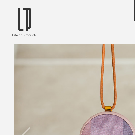
ブランドから選ぶ
企業情報TOPへ
Life on Products
mer
冷凍庫 / 掃除用品 / 加湿器 / ハンディ
ディフュ
ファン / ヒーター etc
ロマオイル
EVOOCH
RER
美顔器 / フェイススチーマー / ヘッド
イヤホン
スパ / EMS機器 etc
テリー /
JAVALO ELF
plu
ABOUT US
MESSA
シーリングファン / ペンダントライト
キッチン
Life on Productsについて
代表取
/ インテリアライト / 電球 etc
ン / ヒ
PRISMATE
Siff
キッチン家電 / 加湿器 / ハンディファ
ハンモック
ン / ヒーター etc
Onlili
TOU
陶器エコ加湿器 etc
美顔器 