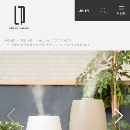
JP / EN
HOME
商品一覧
plus more(プラスモア)
上部給水超音波式加湿器 湿度コントロール付 MO-HF016