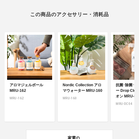
この商品のアクセサリー・消耗品
アロマジェルボール
Nordic Collection アロ
抗菌･除菌･
MRU-162
マウォーター MRU-160
ー Drop Clea
オン MRU-DC
MRU-162
MRU-160
MRU-DC04
家電の