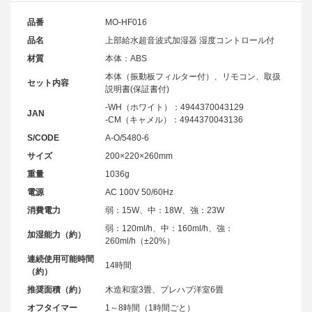
品番
MO-HF016
品名
上部給水超音波式加湿器 湿度コントロール付
材質
本体：ABS
本体（振動板フィルター付）、リモコン、取扱
セット内容
説明書(保証書付)
-WH（ホワイト）：4944370043129
JAN
-CM（キャメル）：4944370043136
S/CODE
A-O/5480-6
サイズ
200×220×260mm
重量
1036g
電源
AC 100V 50/60Hz
消費電力
弱：15W、中：18W、強：23W
弱：120ml/h、中：160ml/h、強：
加湿能力（約）
260ml/h（±20%）
連続使用可能時間
14時間
（約）
推奨面積（約）
木造和室3畳、プレハブ洋室6畳
オフタイマー
1～8時間（1時間ごと）