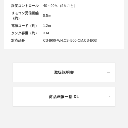
湿度コントロール
40～90％（5％ごと）
リモコン受信距離
5.5ｍ
（約）
電源コード（約）
1.2m
タンク容量（約）
3.6L
対応品番
CS-I900-WH,CS-I900-CM,CS-I903
取扱説明書
商品画像一括 DL