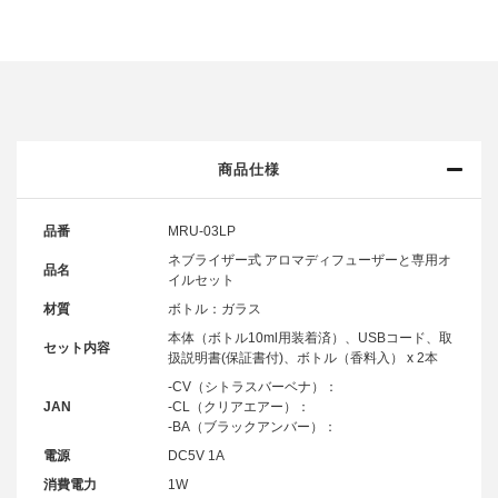
商品仕様
品番
MRU-03LP
ネブライザー式 アロマディフューザーと専用オ
品名
イルセット
材質
ボトル：ガラス
本体（ボトル10ml用装着済）、USBコード、取
セット内容
扱説明書(保証書付)、ボトル（香料入） x 2本
-CV（シトラスバーベナ）：
JAN
-CL（クリアエアー）：
-BA（ブラックアンバー）：
電源
DC5V 1A
消費電力
1W