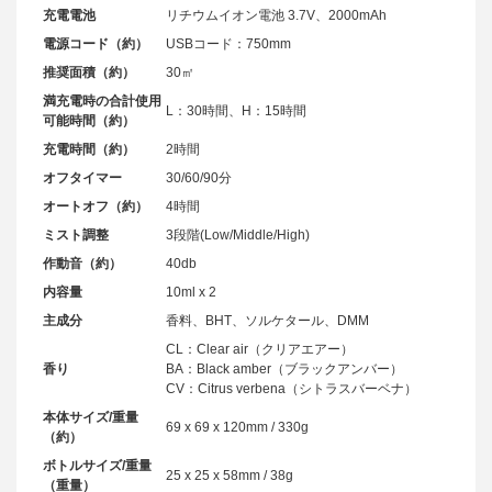
充電電池
リチウムイオン電池 3.7V、2000mAh
電源コード（約）
USBコード：750mm
推奨面積（約）
30㎡
満充電時の合計使用
L：30時間、H：15時間
可能時間（約）
充電時間（約）
2時間
オフタイマー
30/60/90分
オートオフ（約）
4時間
ミスト調整
3段階(Low/Middle/High)
作動音（約）
40db
内容量
10ml x 2
主成分
香料、BHT、ソルケタール、DMM
CL：Clear air（クリアエアー）
香り
BA：Black amber（ブラックアンバー）
CV：Citrus verbena（シトラスバーベナ）
本体サイズ/重量
69 x 69 x 120mm / 330g
（約）
ボトルサイズ/重量
25 x 25 x 58mm / 38g
（重量）