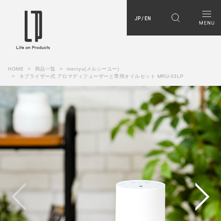
JP / EN
HOME
商品一覧
mercyu(メルシーユー)
ネブライザー式 アロマディフューザーと専用オイルセット MRU-03LP