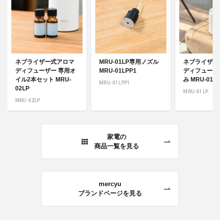
ネブライザー式アロマ
MRU-01LP専用ノズル
ネブライザー
ディフューザー 専用オ
MRU-01LPP1
ディフューザ
イル2本セット MRU-
み MRU-01L
MRU-01LPP1
02LP
MRU-01LP
MRU-02LP
家電の
商品一覧を見る
mercyu
ブランドページを見る