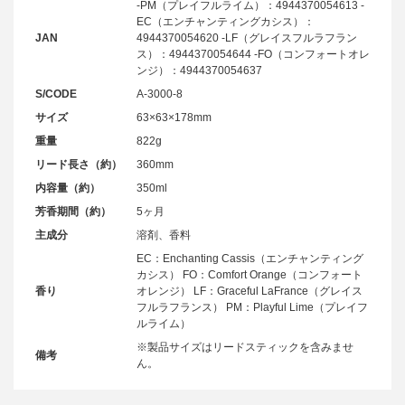
-PM（プレイフルライム）：4944370054613 -
EC（エンチャンティングカシス）：
JAN
4944370054620 -LF（グレイスフルラフラン
ス）：4944370054644 -FO（コンフォートオレ
ンジ）：4944370054637
S/CODE
A-3000-8
サイズ
63×63×178mm
重量
822g
リード長さ（約）
360mm
内容量（約）
350ml
芳香期間（約）
5ヶ月
主成分
溶剤、香料
EC：Enchanting Cassis（エンチャンティング
カシス） FO：Comfort Orange（コンフォート
香り
オレンジ） LF：Graceful LaFrance（グレイス
フルラフランス） PM：Playful Lime（プレイフ
ルライム）
※製品サイズはリードスティックを含みませ
備考
ん。