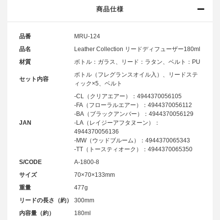
商品仕様
品番
MRU-124
品名
Leather Collection リードディフューザー180ml
材質
ボトル：ガラス、リード：ラタン、ベルト：PU
ボトル（フレグランスオイル入）、リードステ
セット内容
ィック×5、ベルト
-CL（クリアエアー）：4944370056105
-FA（フローラルエアー）：4944370056112
-BA（ブラックアンバー）：4944370056129
JAN
-LA（レイジーアフタヌーン）：
4944370056136
-MW（ウッドブルーム）：4944370065343
-TT（トースティオーク）：4944370065350
S/CODE
A-1800-8
サイズ
70×70×133mm
重量
477g
リードの長さ（約）
300mm
内容量（約）
180ml