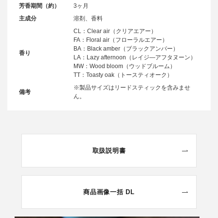
芳香期間（約）
3ヶ月
主成分
溶剤、香料
CL：Clear air（クリアエアー）
FA：Floral air（フローラルエアー）
BA：Black amber（ブラックアンバー）
香り
LA：Lazy afternoon（レイジ―アフタヌーン）
MW：Wood bloom（ウッドブルーム）
TT：Toasty oak（トースティオーク）
※製品サイズはリードスティックを含みませ
備考
ん。
取扱説明書
商品画像一括 DL