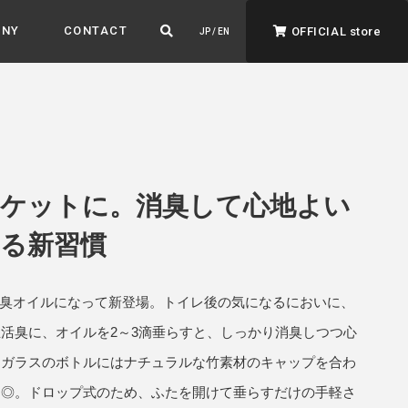
ANY
CONTACT
OFFICIAL store
JP / EN
ケットに。消臭して心地よい
る新習慣
ADVANTAGE&VISION
強みとビジョン
が消臭オイルになって新登場。トイレ後の気になるにおいに、
暮らし、イロドル
ト
活臭に、オイルを2～3滴垂らすと、しっかり消臭しつつ心
りガラスのボトルにはナチュラルな竹素材のキャップを合わ
も◎。ドロップ式のため、ふたを開けて垂らすだけの手軽さ