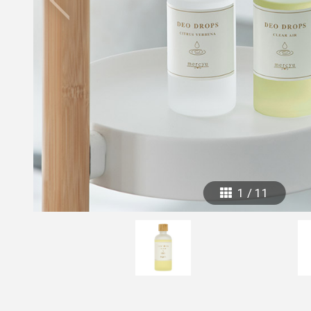
mottole
B to B SERVICE
SDGs
法人のお客様向けサービス
SDG
1
/
11