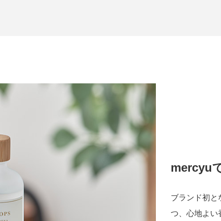
merc
ブランド初と
つ、心地よい香