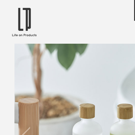
ブランドから選ぶ
企業情報TOPへ
Life on Products
mer
冷凍庫 / 掃除用品 / 加湿器 / ハンディ
ディフュ
ファン / ヒーター etc
ロマオイル
EVOOCH
RER
美顔器 / フェイススチーマー / ヘッド
イヤホン
スパ / EMS機器 etc
テリー /
JAVALO ELF
plu
ABOUT US
MESSA
シーリングファン / ペンダントライト
キッチン
Life on Productsについて
代表取
/ インテリアライト / 電球 etc
ン / ヒ
PRISMATE
Siff
キッチン家電 / 加湿器 / ハンディファ
ハンモック
ン / ヒーター etc
Onlili
TOU
陶器エコ加湿器 etc
美顔器 