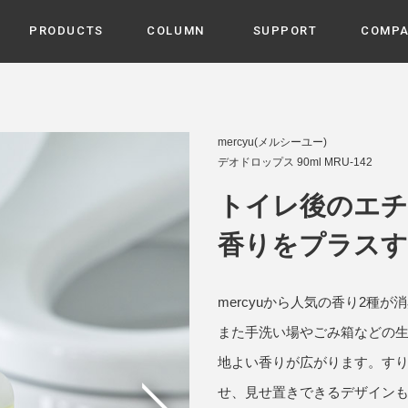
PRODUCTS
COLUMN
SUPPORT
COMP
カテゴリから選ぶ
家電
cyu
mercyu(メルシーユー)
ーザー / ルームスプレー / ア
デオドロップス 90ml MRU-142
家事・生活雑貨
 etc
UU
トイレ後のエチ
ルームフレグランス
 / スピーカー / モバイルバッ
 アダプター etc
香りをプラスす
ビューティー
s more
GE
PROFILE
家電 / 加湿器 / ハンディファ
デジタル雑貨
締役挨拶 / 経営理念 / 方針
会社概要 / 沿革
ーター etc
mercyuから人気の香り2種
lus
ハンモック・ティピー・テン
また手洗い場やごみ箱などの生
 / ティピー / テント etc
地よい香りが広がります。す
ライト・シーリングファン
CHBeauty
せ、見せ置きできるデザイン
バイク・アウトドア
/ 多機能ブラシ / ドライヤー