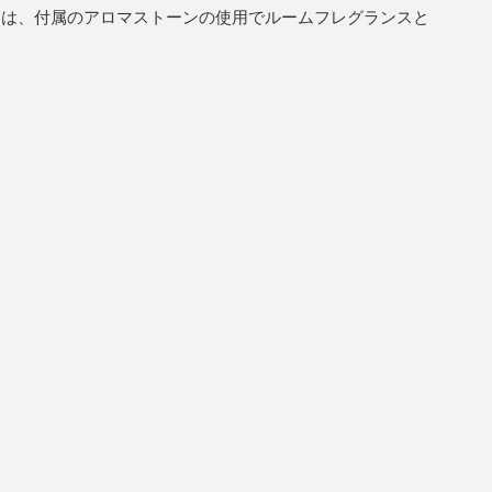
りは、付属のアロマストーンの使用でルームフレグランスと
商品情報TOPへ
全商品一覧を見る