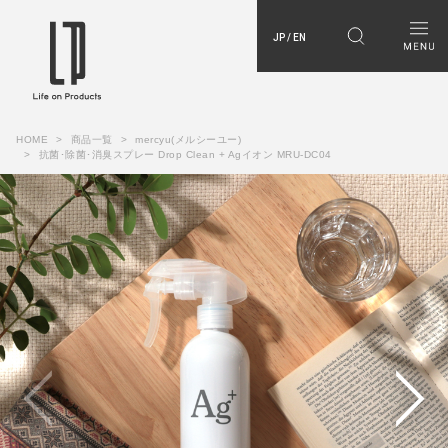
JP / EN
HOME
商品一覧
mercyu(メルシーユー)
抗菌･除菌･消臭スプレー Drop Clean + Agイオン MRU-DC04