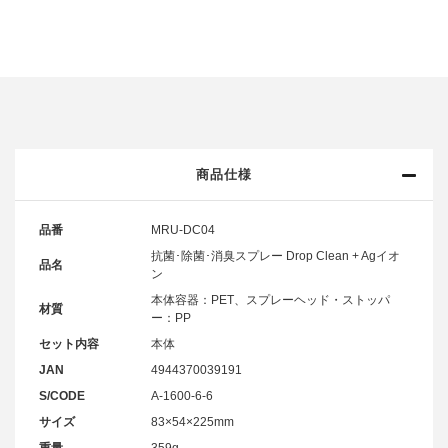
商品仕様
品番
MRU-DC04
抗菌･除菌･消臭スプレー Drop Clean + Agイオ
品名
ン
本体容器：PET、スプレーヘッド・ストッパ
材質
ー：PP
セット内容
本体
JAN
4944370039191
S/CODE
A-1600-6-6
サイズ
83×54×225mm