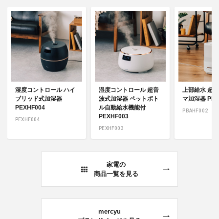
湿度コントロール ハイ
湿度コントロール 超音
上部給水 超
ブリッド式加湿器
波式加湿器 ペットボト
マ加湿器 PBA
PEXHF004
ル自動給水機能付
PBAHF002
PEXHF003
PEXHF004
PEXHF003
家電の
商品一覧を見る
mercyu