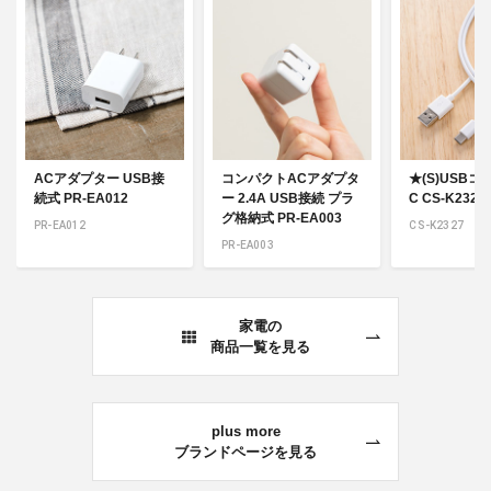
ACアダプター USB接
コンパクトACアダプタ
★(S)USBコー
続式 PR-EA012
ー 2.4A USB接続 プラ
C CS-K2327
グ格納式 PR-EA003
PR-EA012
CS-K2327
PR-EA003
家電の
商品一覧を見る
plus more
ブランドページを見る