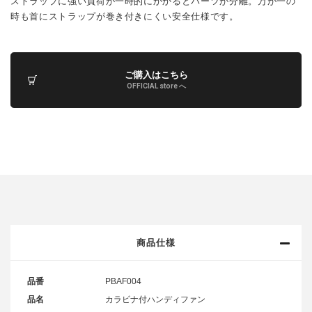
ストラップに強い負荷が一時的にかかるとパーツが分離。万が一の
時も首にストラップが巻き付きにくい安全仕様です。
ご購入はこちら
OFFICIAL store へ
商品仕様
品番
PBAF004
品名
カラビナ付ハンディファン