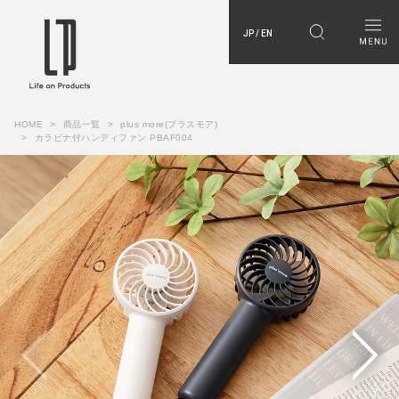
JP / EN
HOME
商品一覧
plus more(プラスモア)
カラビナ付ハンディファン PBAF004