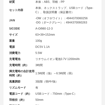
材質
本体：ABS、羽根：PP
本体、ネックストラップ、USBコード（Type-
セット内容
C）、取扱説明書（保証書付）
-OW（オフホワイト）：4944370060256
JAN
-DG（ダークグレー）：4944370060263
S/CODE
A-O/980-12-3
サイズ
63×39×152mm
重量
100g
電源
DC5V 1.1A
消費電力
5.5W
充電電池
リチウムイオン電池3.7V 1200mAh
充電時間（約）
3時間
満充電時の合計使用
1.5時間（強）～6.5時間（弱）
時間（約）
風量調節
3段階（弱/中/強）
リズムモード
有
電源コード（約）
USBコード：750mm（Type-C）
羽根径（約）
50mm