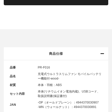
商品仕様
品番
PR-F016
充電式ウルトラスリムファン モバイルバッテリ
品名
ー機能付-wood-
材質
本体・羽根：ABS
本体(リチウムイオン電池内蔵)、USBコード、
セット内容
取扱説明書(保証書付)
-OP（オールドプレーン）：4944370030907
JAN
-WN（ウォールナット）：4944370030891