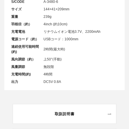
S/CODE
A-3480-6
サイズ
144×41×209mm
重量
239g
羽根径（約）
4inch (約10cm)
充電電池
リチウムイオン電池3.7V、2200mAh
電源コード（約）
USBコード：1000mm
連続使用可能時間
2時間(最大時)
(約)
風向調節（約）
上50°(手動)
風量調節
無段階
充電時間(約)
4時間
出力
DC5V 0.8A
取扱説明書