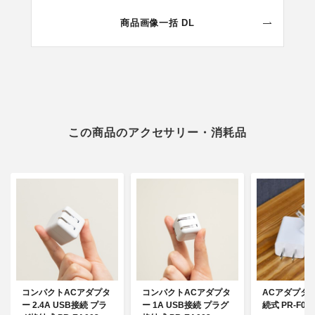
商品画像一括 DL
この商品のアクセサリー・消耗品
コンパクトACアダプタ
コンパクトACアダプタ
ACアダプター
ー 2.4A USB接続 プラ
ー 1A USB接続 プラグ
続式 PR-F05