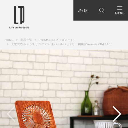
JP / EN
HOME
商品一覧
PRISMATE(プリズメイト)
充電式ウルトラスリムファン モバイルバッテリー機能付-wood- PR-F016