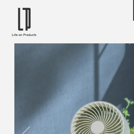
ブランドから選ぶ
企業情報TOPへ
Life on Products
mer
冷凍庫 / 掃除用品 / 加湿器 / ハンディ
ディフュ
ファン / ヒーター etc
ロマオイル
EVOOCH
RER
美顔器 / フェイススチーマー / ヘッド
イヤホン
スパ / EMS機器 etc
テリー /
JAVALO ELF
plu
ABOUT US
MESSA
シーリングファン / ペンダントライト
キッチン
Life on Productsについて
代表取
/ インテリアライト / 電球 etc
ン / ヒ
PRISMATE
Siff
キッチン家電 / 加湿器 / ハンディファ
ハンモック
ン / ヒーター etc
Onlili
TOU
陶器エコ加湿器 etc
美顔器 