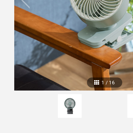
mottole
B to B SERVICE
SDGs
法人のお客様向けサービス
SDG
1
/
16