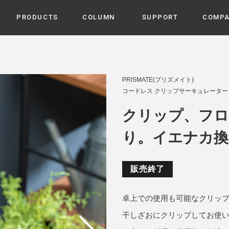
PRODUCTS
COLUMN
SUPPORT
COMP
カテゴリから選ぶ
家電
cyu
PRISMATE(プリズメイト)
ーザー / ルームスプレー / ア
コードレス クリップサーキュレーター P
家事・生活雑貨
 etc
UU
クリップ、フロ
ルームフレグランス
 / スピーカー / モバイルバッ
 アダプター etc
り。イエナカ換
ビューティー
s more
GE
PROFILE
家電 / 加湿器 / ハンディファ
デジタル雑貨
締役挨拶 / 経営理念 / 方針
会社概要 / 沿革
ーター etc
販売終了
lus
ハンモック・ティピー・テン
 / ティピー / テント etc
卓上での使用も可能なクリッ
ライト・シーリングファン
CHBeauty
干しざおにクリップしてお使
バイク・アウトドア
/ 多機能ブラシ / ドライヤー