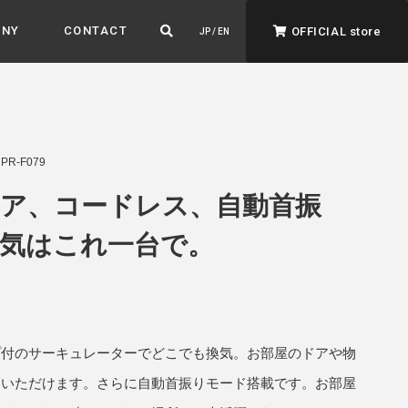
ANY
CONTACT
OFFICIAL store
JP / EN
R-F079
ア、コードレス、自動首振
気はこれ一台で。
ADVANTAGE&VISION
強みとビジョン
暮らし、イロドル
ト
プ付のサーキュレーターでどこでも換気。お部屋のドアや物
いいただけます。さらに自動首振りモード搭載です。お部屋