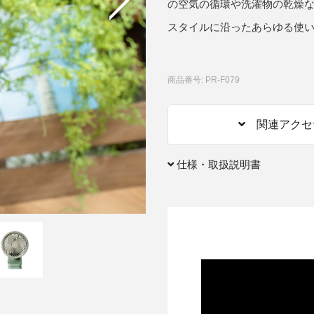
の空気の循環や洗濯物の乾燥
スタイルに沿ったあらゆる使
アクセサリー・消耗品
ブランド
sへの取り組み
商品番号: PR-F079
関連アクセ
仕様・取扱説明書