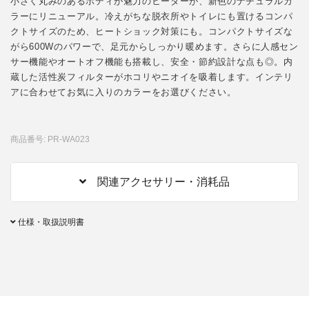
小さく丸みのあるボディが魅力のヒーターが、新色のナチュラルカ
ラーにリニューアル。冷えがちな脱衣所やトイレにも置けるコンパ
クトサイズのため、ヒートショック対策にも。コンパクトサイズな
がら600Wのパワーで、足元からしっかり暖めます。さらに人感セン
サー機能やオートオフ機能も搭載し、安全・節約設計な点も◎。内
蔵した活性炭フィルターがホコリやニオイを吸着します。インテリ
アに合わせてお気に入りのカラーをお選びください。
商品番号: PR-WA023
関連アクセサリー・消耗品
仕様・取扱説明書