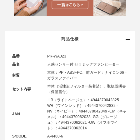
商品仕様
品番
PR-WA023
品名
人感センサー付 セラミックファンヒーター
本体：PP・ABS+PC、前ガード：ナイロン66・
材質
ガラスファイバー
本体（活性炭フィルター装着済）、取扱説明書
セット内容
（保証書付）
-LB（ライトベージュ）：4944370042825 -
WR（ワインレッド）：4944370042832 -
NV（ネイビー）：4944370042849 -CM（キャ
JAN
メル）：4944370062038 -GG（グレージ
ュ）：4944370062021 -OW（オフホワイ
ト）：4944370062014
S/CODE
A-4480-6