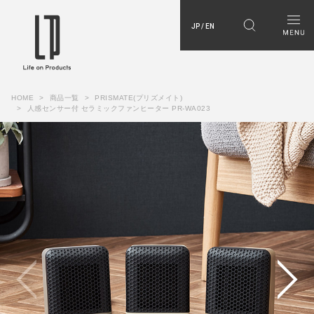
JP / EN
HOME
商品一覧
PRISMATE(プリズメイト)
人感センサー付 セラミックファンヒーター PR-WA023