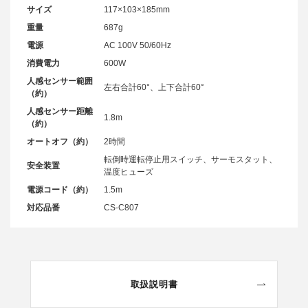
サイズ
117×103×185mm
重量
687g
電源
AC 100V 50/60Hz
消費電力
600W
人感センサー範囲
左右合計60°、上下合計60°
（約）
人感センサー距離
1.8m
（約）
オートオフ（約）
2時間
転倒時運転停止用スイッチ、サーモスタット、
安全装置
温度ヒューズ
電源コード（約）
1.5m
対応品番
CS-C807
取扱説明書