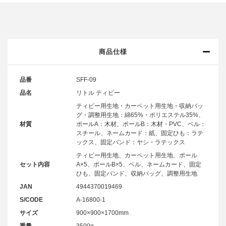
商品仕様
品番
SFF-09
品名
リトル ティピー
ティピー用生地・カーペット用生地・収納バッ
グ・調整用生地：綿65%・ポリエステル35%、
材質
ポールA：木材、ポールB：木材・PVC、ベル：
スチール、ネームカード：紙、固定ひも：ラテ
ックス、固定バンド：ヤシ・ラテックス
ティピー用生地、カーペット用生地、ポール
セット内容
A×5、ポールB×5、ベル、ネームカード、固定
ひも、固定バンド、収納バッグ、調整用生地
JAN
4944370019469
S/CODE
A-16800-1
サイズ
900×900×1700mm
重量
3500g