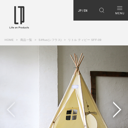
JP / EN
HOME
商品一覧
Sifflus(シフラス)
リトル ティピー SFF-09