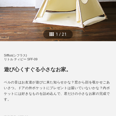
1
/
21
Sifflus(シフラス)
リトル ティピー SFF-09
遊び心くすぐる小さなお家。
ベルの音はお友達が遊びに来た知らせかな？窓から顔を覗かせごあ
いさつ。ドアの外ポケットにプレゼントは届いていないかな？内ポ
ケットには好きなものを詰め込んで、君だけの小さなお家の完成で
す。