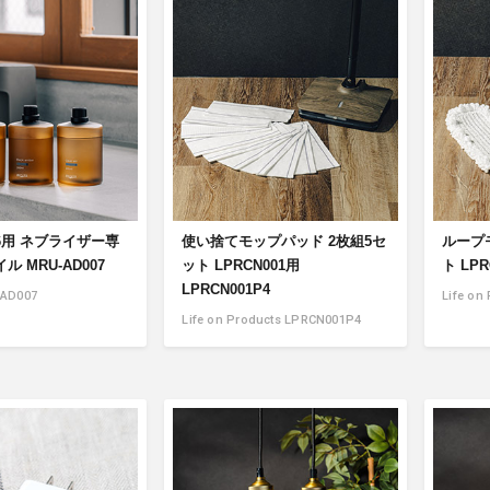
アクセサリー・消耗品
ブランド
sへの取り組み
06用 ネブライザー専
使い捨てモップパッド 2枚組5セ
ループ
 MRU-AD007
ット LPRCN001用
ト LPR
LPRCN001P4
-AD007
Life on
Life on Products LPRCN001P4