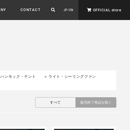
ANY
CONTACT
OFFICIAL store
JP / EN
ハンモック・テント
ライト・シーリングファン
ADVANTAGE&VISION
強みとビジョン
暮らし、イロドル
すべて
販売終了商品を除く
ト