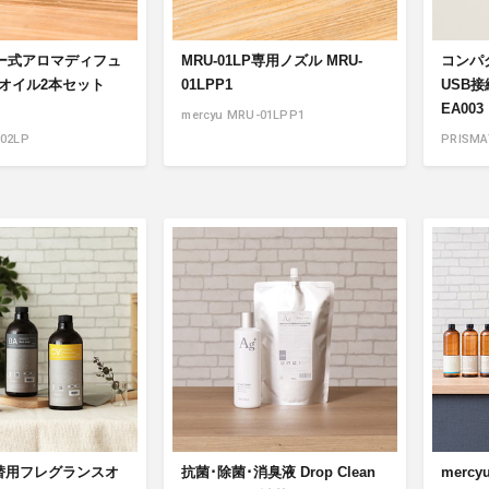
ー式アロマディフュ
MRU-01LP専用ノズル MRU-
コンパク
用オイル2本セット
01LPP1
USB接
EA003
mercyu MRU-01LPP1
-02LP
PRISMA
 詰替用フレグランスオ
抗菌･除菌･消臭液 Drop Clean
merc