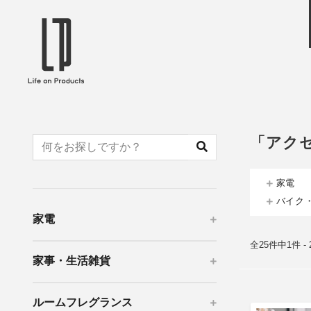
ブランドから選ぶ
企業情報TOPへ
Life on Products
mer
冷凍庫 / 掃除用品 / 加湿器 / ハンディ
ディフュ
ファン / ヒーター etc
ロマオイル
「アク
EVOOCH
RER
美顔器 / フェイススチーマー / ヘッド
イヤホン
スパ / EMS機器 etc
テリー /
家電
JAVALO ELF
plu
バイク
ABOUT US
MESSA
シーリングファン / ペンダントライト
キッチン
家電
Life on Productsについて
代表取
/ インテリアライト / 電球 etc
ン / ヒ
PRISMATE
Siff
全25件中1件 -
家事・生活雑貨
キッチン家電 / 加湿器 / ハンディファ
ハンモック
ン / ヒーター etc
Onlili
TOU
ルームフレグランス
陶器エコ加湿器 etc
美顔器 