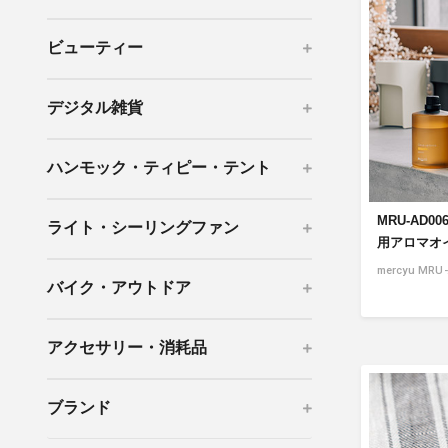
mottole
ビューティー
B to B SERVICE
SDGs
法人のお客様向けサービス
SDG
デジタル雑貨
ハンモック・ティピー・テント
MRU-AD0
ライト・シーリングファン
用アロマオイル
mercyu MRU
バイク・アウトドア
アクセサリー・消耗品
ブランド