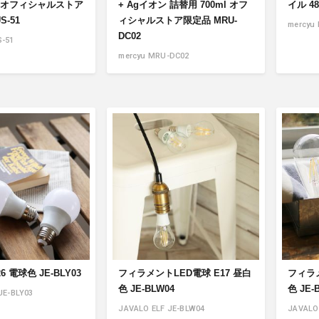
ml オフィシャルストア
+ Agイオン 詰替用 700ml オフ
イル 48
S-51
ィシャルストア限定品 MRU-
mercyu
DC02
S-51
mercyu MRU-DC02
6 電球色 JE-BLY03
フィラメントLED電球 E17 昼白
フィラメ
色 JE-BLW04
色 JE-
JE-BLY03
JAVALO ELF JE-BLW04
JAVALO 