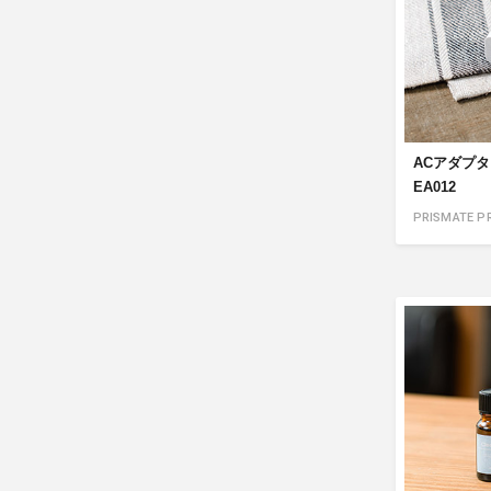
ACアダプター
EA012
PRISMATE P