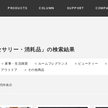
PRODUCTS
COLUMN
SUPPORT
COMP
カテゴリから選ぶ
家電
cyu
ーザー / ルームスプレー / ア
家事・生活雑貨
 etc
セサリー・消耗品」の検索結果
UU
ルームフレグランス
 / スピーカー / モバイルバッ
 アダプター etc
家事・生活雑貨
ルームフレグランス
ビューティー
ビューティー
s more
・アウトドア
その他商品
GE
PROFILE
家電 / 加湿器 / ハンディファ
デジタル雑貨
締役挨拶 / 経営理念 / 方針
会社概要 / 沿革
ーター etc
lus
 25件表示
ハンモック・ティピー・テン
 / ティピー / テント etc
ライト・シーリングファン
CHBeauty
バイク・アウトドア
/ 多機能ブラシ / ドライヤー