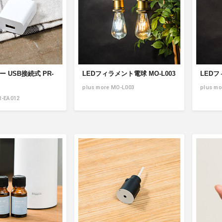
 USB接続式 PR-
LEDフィラメント電球 MO-L003
LEDフ
plus more MO-L003
plus mo
R-EA012