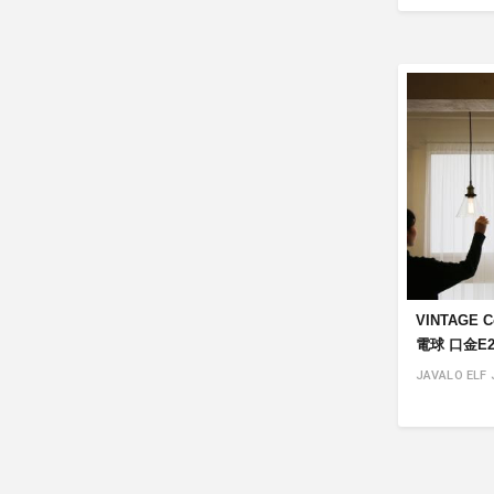
VINTAGE C
電球 口金E26
JAVALO ELF 