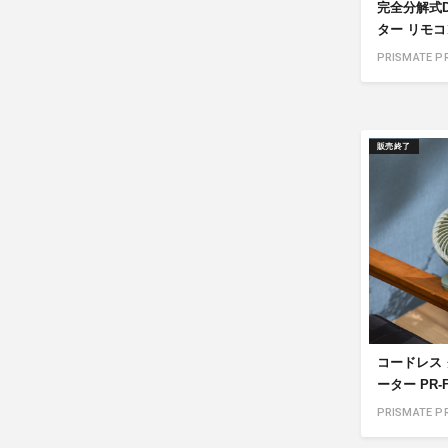
完全分解式D
ター リモコン
PRISMATE PR
販売終了
コードレス
ーター PR-F
PRISMATE PR