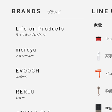
BRANDS
LINE
ブランド
家電
Life on Products
ライフオンプロダクツ
キ
mercyu
家
メルシーユー
EVOOCH
ビ
エボーク
RERUU
季
レルー
季