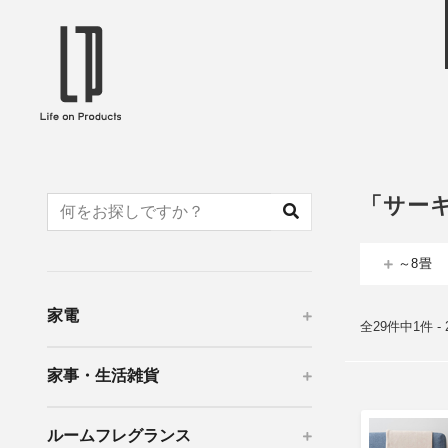
ブランドから選ぶ
企業情報TOPへ
Life on Products
mer
冷凍庫 / 掃除用品 / 加湿器 / ハンディ
ディフュ
ファン / ヒーター etc
ロマオイル
「サー
EVOOCH
RER
美顔器 / フェイススチーマー / ヘッド
イヤホン
スパ / EMS機器 etc
テリー /
～8畳
JAVALO ELF
plu
ABOUT US
MESSA
シーリングファン / ペンダントライト
キッチン
家電
Life on Productsについて
代表取
/ インテリアライト / 電球 etc
ン / ヒ
全29件中1件 -
PRISMATE
Siff
家事・生活雑貨
キッチン家電 / 加湿器 / ハンディファ
ハンモック
ン / ヒーター etc
Onlili
TOU
ルームフレグランス
陶器エコ加湿器 etc
美顔器 