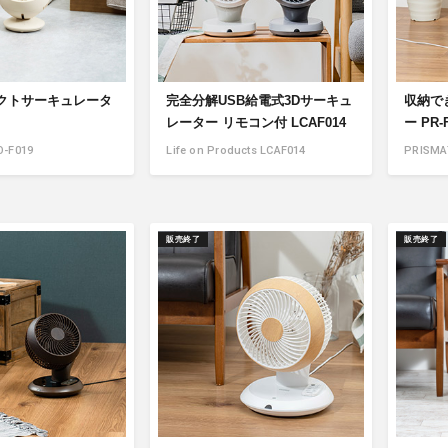
パクトサーキュレータ
完全分解USB給電式3Dサーキュ
収納で
レーター リモコン付 LCAF014
ー PR-
O-F019
Life on Products LCAF014
PRISMA
販売終了
販売終了