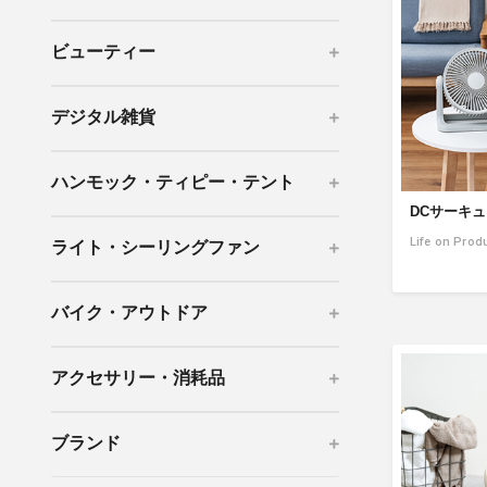
mottole
ビューティー
B to B SERVICE
SDGs
法人のお客様向けサービス
SDG
デジタル雑貨
ハンモック・ティピー・テント
DCサーキュレ
Life on Prod
ライト・シーリングファン
バイク・アウトドア
アクセサリー・消耗品
ブランド