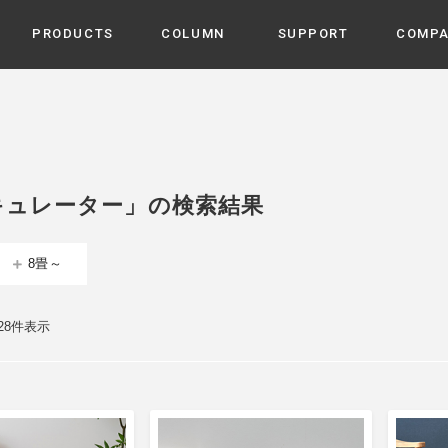
PRODUCTS
COLUMN
SUPPORT
COMP
カテゴリから選ぶ
家電
cyu
ーザー / ルームスプレー / ア
家事・生活雑貨
 etc
キュレーター」の検索結果
UU
ルームフレグランス
 / スピーカー / モバイルバッ
 アダプター etc
8畳～
ビューティー
s more
GE
PROFILE
家電 / 加湿器 / ハンディファ
デジタル雑貨
締役挨拶 / 経営理念 / 方針
会社概要 / 沿革
ーター etc
 28件表示
lus
ハンモック・ティピー・テン
 / ティピー / テント etc
ライト・シーリングファン
CHBeauty
バイク・アウトドア
/ 多機能ブラシ / ドライヤー