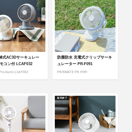
商品情報TOPへ
全商品一覧を見る
解式AC3Dサーキュレー
防塵防水 充電式クリップサーキ
モコン付 LCAF032
ュレーター PR-F091
 Products LCAF032
PRISMATE PR-F091
販売終了