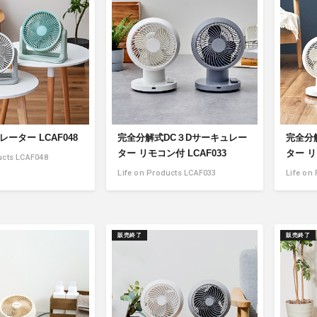
アクセサリー・消耗品
ブランド
sへの取り組み
ーター LCAF048
完全分解式DC３Dサーキュレー
完全分
ター リモコン付 LCAF033
ター リ
ucts LCAF048
Life on Products LCAF033
Life on
販売終了
販売終了