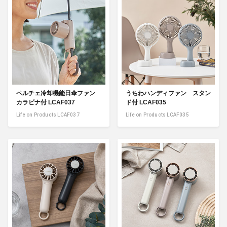
ペルチェ冷却機能日傘ファン
うちわハンディファン スタン
カラビナ付 LCAF037
ド付 LCAF035
Life on Products LCAF037
Life on Products LCAF035