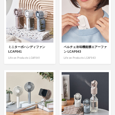
ミニターボハンディファン
ペルチェ冷却機能襟エアーファ
LCAF041
ン LCAF043
Life on Products LCAF041
Life on Products LCAF043