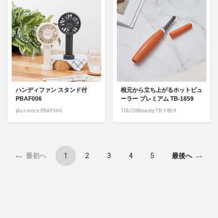
ハンディファン スタンド付
根元から立ち上がるホットビュ
PBAF006
ーラー プレミアム TB-1859
plus more PBAF006
TOUCHBeauty TB-1859
1
2
3
4
5
最初へ
最後へ