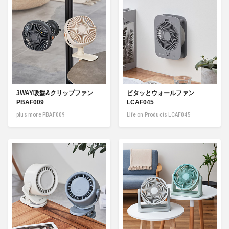
3WAY吸盤&クリップファン
ピタッとウォールファン
PBAF009
LCAF045
plus more PBAF009
Life on Products LCAF045