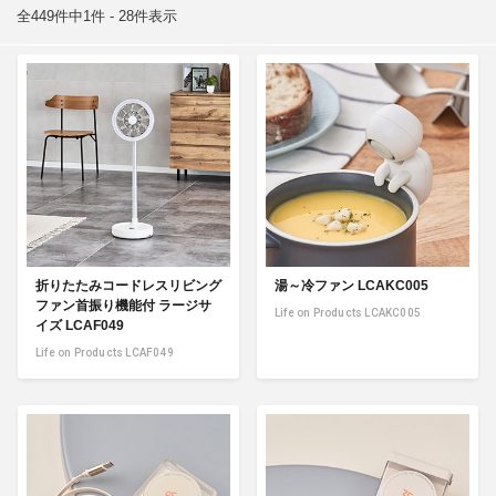
全449件中1件 - 28件表示
折りたたみコードレスリビング
湯～冷ファン LCAKC005
ファン首振り機能付 ラージサ
Life on Products LCAKC005
イズ LCAF049
Life on Products LCAF049