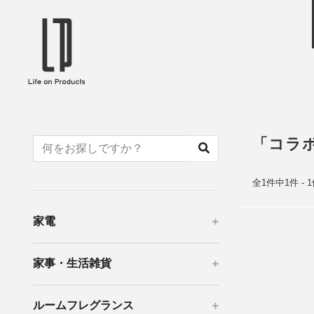
ブランドから選ぶ
企業情報TOPへ
Life on Products
mer
冷凍庫 / 掃除用品 / 加湿器 / ハンディ
ディフュ
ファン / ヒーター etc
ロマオイル
「コラ
EVOOCH
RER
美顔器 / フェイススチーマー / ヘッド
イヤホン
スパ / EMS機器 etc
テリー /
全1件中1件 - 
JAVALO ELF
plu
ABOUT US
MESSA
シーリングファン / ペンダントライト
キッチン
家電
Life on Productsについて
代表取
/ インテリアライト / 電球 etc
ン / ヒ
PRISMATE
Siff
家事・生活雑貨
キッチン家電 / 加湿器 / ハンディファ
ハンモック
ン / ヒーター etc
Onlili
TOU
ルームフレグランス
陶器エコ加湿器 etc
美顔器 