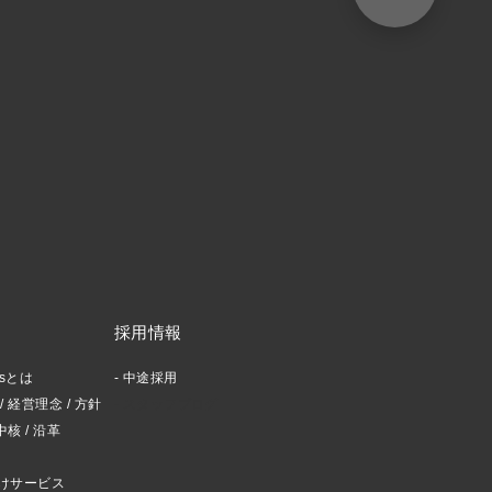
採用情報
ctsとは
中途採用
 経営理念 / 方針
スタッフブログ
中核 / 沿革
けサービス