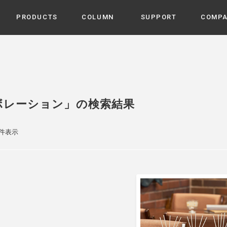
PRODUCTS
COLUMN
SUPPORT
COMP
カテゴリから選ぶ
家電
cyu
ーザー / ルームスプレー / ア
家事・生活雑貨
 etc
ボレーション」の検索結果
UU
ルームフレグランス
 / スピーカー / モバイルバッ
 アダプター etc
1件表示
ビューティー
s more
GE
PROFILE
家電 / 加湿器 / ハンディファ
デジタル雑貨
締役挨拶 / 経営理念 / 方針
会社概要 / 沿革
ーター etc
lus
ハンモック・ティピー・テン
 / ティピー / テント etc
ライト・シーリングファン
CHBeauty
バイク・アウトドア
/ 多機能ブラシ / ドライヤー