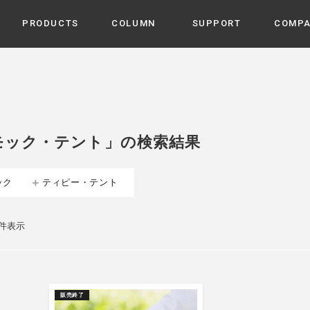
PRODUCTS
COLUMN
SUPPORT
COMP
カテゴリから選ぶ
家電
cyu
ーザー / ルームスプレー / ア
家事・生活雑貨
 etc
モック・テント」の検索結果
UU
ルームフレグランス
 / スピーカー / モバイルバッ
 アダプター etc
ック
ティピー・テント
ビューティー
s more
GE
PROFILE
家電 / 加湿器 / ハンディファ
デジタル雑貨
締役挨拶 / 経営理念 / 方針
会社概要 / 沿革
ーター etc
2件表示
lus
ハンモック・ティピー・テン
 / ティピー / テント etc
ライト・シーリングファン
CHBeauty
販売終了
バイク・アウトドア
/ 多機能ブラシ / ドライヤー