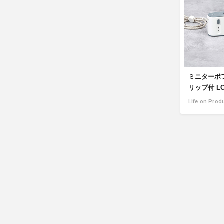
ミニターボ
リップ付 LC
Life on Prod