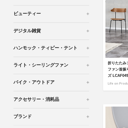
mottole
ビューティー
B to B SERVICE
SDGs
法人のお客様向けサービス
SDG
デジタル雑貨
ハンモック・ティピー・テント
折りたたみ
ライト・シーリングファン
ファン首振
ズ LCAF04
バイク・アウトドア
Life on Prod
アクセサリー・消耗品
ブランド