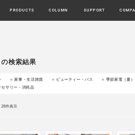
PRODUCTS
COLUMN
SUPPORT
COMP
カテゴリから選ぶ
家電
cyu
ーザー / ルームスプレー / ア
家事・生活雑貨
 etc
」の検索結果
UU
ルームフレグランス
 / スピーカー / モバイルバッ
 アダプター etc
ン
家事・生活雑貨
ビューティー・バス
季節家電（夏）
ビューティー
s more
クセサリー・消耗品
GE
PROFILE
家電 / 加湿器 / ハンディファ
デジタル雑貨
締役挨拶 / 経営理念 / 方針
会社概要 / 沿革
ーター etc
lus
- 28件表示
ハンモック・ティピー・テン
 / ティピー / テント etc
ライト・シーリングファン
CHBeauty
バイク・アウトドア
/ 多機能ブラシ / ドライヤー