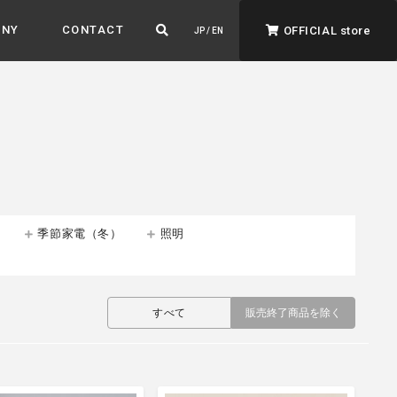
ANY
CONTACT
OFFICIAL store
JP / EN
季節家電（冬）
照明
ADVANTAGE&VISION
強みとビジョン
暮らし、イロドル
すべて
販売終了商品を除く
ト