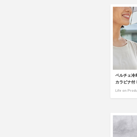
ペルチェ冷
カラビナ付 L
Life on Prod