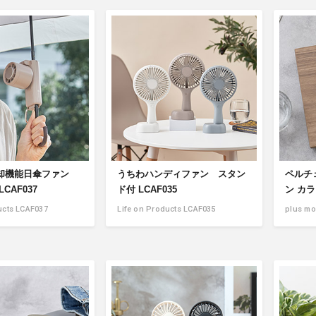
却機能日傘ファン
うちわハンディファン スタン
ペルチ
CAF037
ド付 LCAF035
ン カラ
ucts LCAF037
Life on Products LCAF035
plus mo