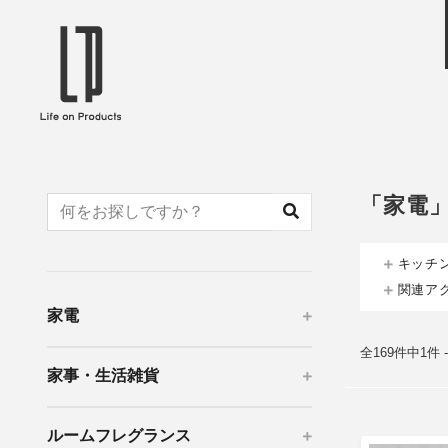
ブランドから選ぶ
企業情報TOPへ
Life on Products
mer
冷凍庫 / 掃除用品 / 加湿器 / ハンディ
ディフュ
ファン / ヒーター etc
ロマオイル
「家電
EVOOCH
RER
美顔器 / フェイススチーマー / ヘッド
イヤホン
スパ / EMS機器 etc
テリー /
キッチ
JAVALO ELF
plu
関連ア
ABOUT US
MESSA
シーリングファン / ペンダントライト
キッチン
家電
Life on Productsについて
代表取
/ インテリアライト / 電球 etc
ン / ヒ
PRISMATE
Siff
全169件中1件 
家事・生活雑貨
キッチン家電 / 加湿器 / ハンディファ
ハンモック
ン / ヒーター etc
Onlili
TOU
ルームフレグランス
陶器エコ加湿器 etc
美顔器 