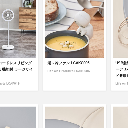
アクセサリー・消耗品
ブランド
sへの取り組み
コードレスリビング
湯～冷ファン LCAKC005
USB急
り機能付 ラージサイ
ーデリ
Life on Products LCAKC005
9
ド巻取式
ucts LCAF049
Life on