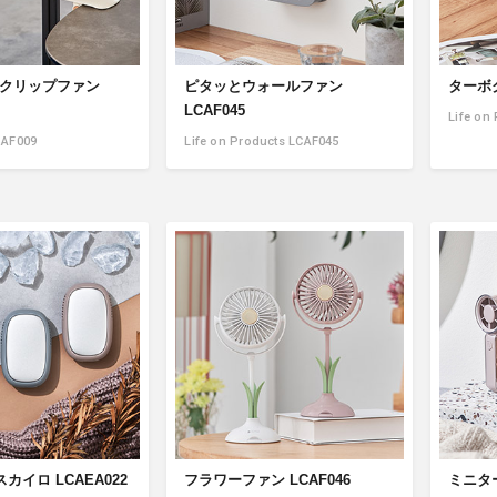
&クリップファン
ピタッとウォールファン
ターボク
LCAF045
Life on
BAF009
Life on Products LCAF045
カイロ LCAEA022
フラワーファン LCAF046
ミニタ