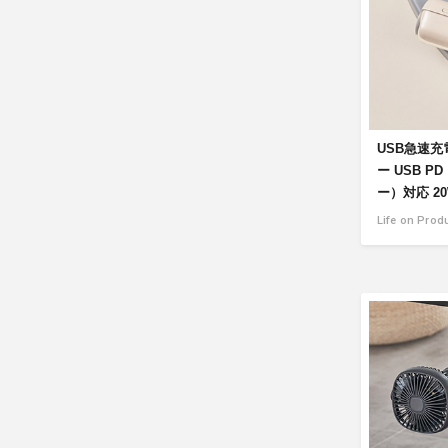
USB急速
ー USB 
ー）対応 20W
Life on Prod