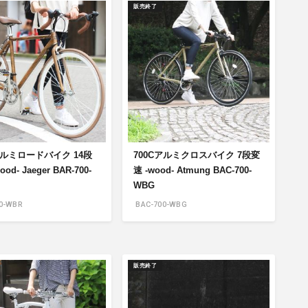
販売終了
アルミロードバイク 14段
700Cアルミクロスバイク 7段変
od- Jaeger BAR-700-
速 -wood- Atmung BAC-700-
WBG
0-WBR
BAC-700-WBG
販売終了