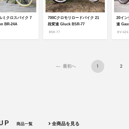
ルミクロスバイク 7
700Cクロモリロードバイク 21
20イ
n BR-24A
段変速 Gluck BSR-77
速 Gass
BSR-77
BV-626
1
2
最初へ
 UP
全商品を見る
商品一覧