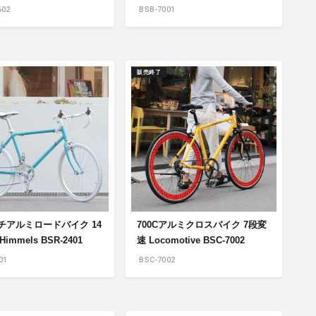
02
BSB-7001
販売終了
ンチアルミロードバイク 14
700Cアルミクロスバイク 7段変
immels BSR-2401
速 Locomotive BSC-7002
01
BSC-7002