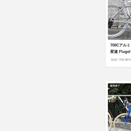
700Cアル
変速 Flugel
BAR-700-WH
販売終了