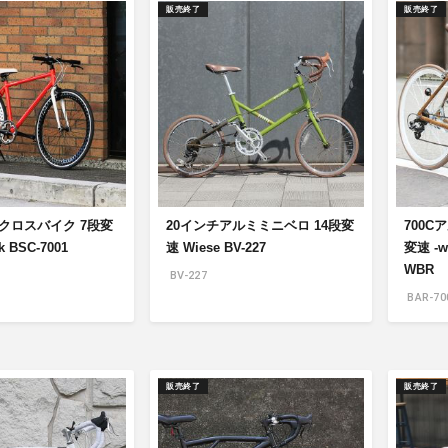
販売終了
販売終了
ミクロスバイク 7段変
20インチアルミミニベロ 14段変
700C
k BSC-7001
速 Wiese BV-227
変速 -wo
WBR
BV-227
BAR-70
販売終了
販売終了