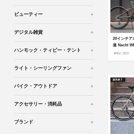
mottole
ビューティー
B to B SERVICE
SDGs
法人のお客様向けサービス
SDG
デジタル雑貨
20インチア
速 Nacht W
ハンモック・ティピー・テント
WBV-2001
ライト・シーリングファン
販売終了
バイク・アウトドア
アクセサリー・消耗品
ブランド