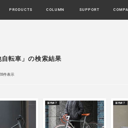
PRODUCTS
COLUMN
SUPPORT
COMP
カテゴリから選ぶ
家電
cyu
ーザー / ルームスプレー / ア
家事・生活雑貨
 etc
他自転車」の検索結果
UU
ルームフレグランス
 / スピーカー / モバイルバッ
 アダプター etc
 28件表示
ビューティー
s more
GE
PROFILE
家電 / 加湿器 / ハンディファ
デジタル雑貨
締役挨拶 / 経営理念 / 方針
会社概要 / 沿革
ーター etc
lus
ハンモック・ティピー・テン
販売終了
販売終了
 / ティピー / テント etc
ライト・シーリングファン
CHBeauty
バイク・アウトドア
/ 多機能ブラシ / ドライヤー