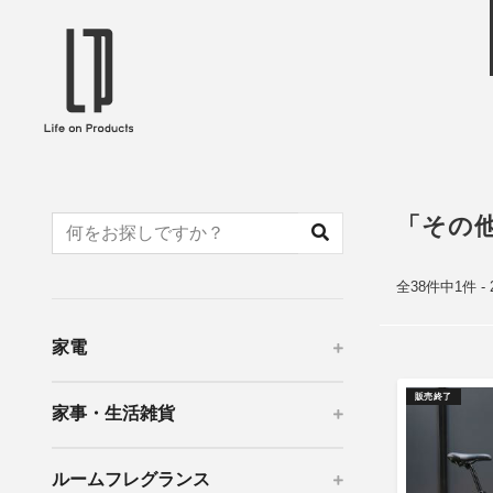
ブランドから選ぶ
企業情報TOPへ
Life on Products
mer
冷凍庫 / 掃除用品 / 加湿器 / ハンディ
ディフュ
ファン / ヒーター etc
ロマオイル
「その
EVOOCH
RER
美顔器 / フェイススチーマー / ヘッド
イヤホン
スパ / EMS機器 etc
テリー /
全38件中1件 -
JAVALO ELF
plu
ABOUT US
MESSA
シーリングファン / ペンダントライト
キッチン
家電
Life on Productsについて
代表取
/ インテリアライト / 電球 etc
ン / ヒ
PRISMATE
Siff
販売終了
家事・生活雑貨
キッチン家電 / 加湿器 / ハンディファ
ハンモック
ン / ヒーター etc
Onlili
TOU
ルームフレグランス
陶器エコ加湿器 etc
美顔器 