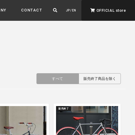
ANY
CONTACT
OFFICIAL store
JP / EN
すべて
販売終了商品を除く
ADVANTAGE&VISION
強みとビジョン
暮らし、イロドル
ト
販売終了