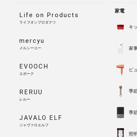
家電
Life on Products
ライフオンプロダクツ
キ
mercyu
家
メルシーユー
EVOOCH
ビ
エボーク
RERUU
季
レルー
季
JAVALO ELF
ジャヴァロエルフ
照