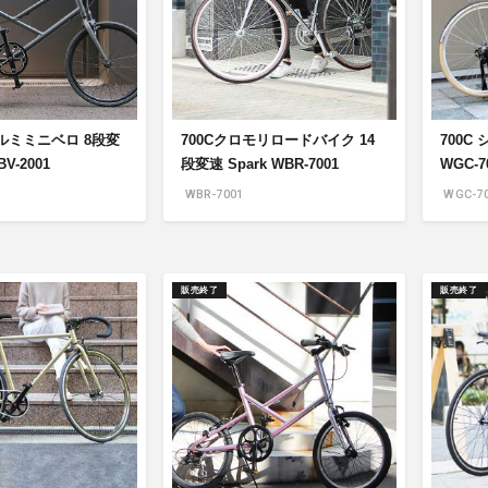
アクセサリー・消耗品
ブランド
sへの取り組み
ルミミニベロ 8段変
700Cクロモリロードバイク 14
700C 
BV-2001
段変速 Spark WBR-7001
WGC-7
WBR-7001
WGC-70
販売終了
販売終了