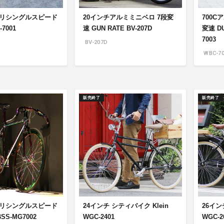
モリシングルスピード
20インチアルミミニベロ 7段変
700C
-7001
速 GUN RATE BV-207D
変速 DU
7003
BV-207D
WBC-70
販売終了
販売終了
モリシングルスピード
24インチ シティバイク Klein
26イン
 BSS-MG7002
WGC-2401
WGC-2