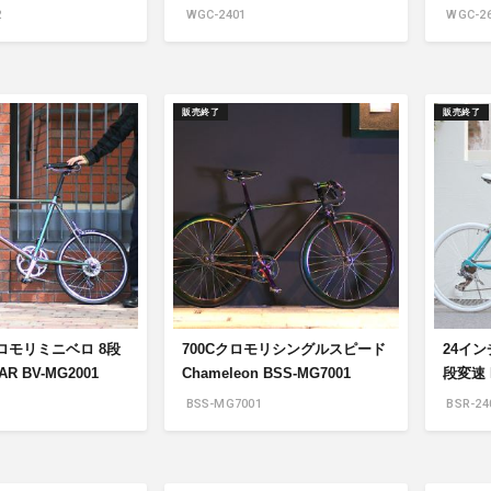
2
WGC-2401
WGC-26
販売終了
販売終了
ロモリミニベロ 8段
700Cクロモリシングルスピード
24イ
R BV-MG2001
Chameleon BSS-MG7001
段変速 H
BSS-MG7001
BSR-24