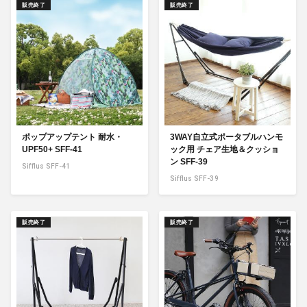
販売終了
販売終了
ポップアップテント 耐水・
3WAY自立式ポータブルハンモ
UPF50+ SFF-41
ック用 チェア生地＆クッショ
ン SFF-39
Sifflus SFF-41
Sifflus SFF-39
販売終了
販売終了