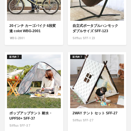
20インチ カーゴバイク 6段変
自立式ポータブルハンモック
速 colot WBG-2001
ダブルサイズ SFF-123
WBG-2001
Sifflus SFF-123
販売終了
販売終了
ポップアップテント 耐水・
2WAY テント セット SFF-27
UPF50+ SFF-37
Sifflus SFF-27
Sifflus SFF-37