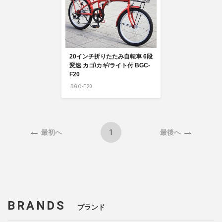
20インチ折りたたみ自転車 6段
変速 カゴ/カギ/ライト付 BGC-
F20
BGC-F20
1
最初へ
最後へ
BRANDS
ブランド