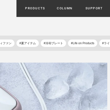
PRODUCTS
COLUMN
SUPPORT
カテゴリから選ぶ
家電
cyu
ーザー / ルームスプレー / ア
ディファン
#夏アイテム
#冷却プレート
#Life on Products
#ラ
家事・生活雑貨
 etc
UU
ルームフレグランス
 / スピーカー / モバイルバッ
 アダプター etc
ビューティー
s more
GE
PROFILE
家電 / 加湿器 / ハンディファ
デジタル雑貨
締役挨拶 / 経営理念 / 方針
会社概要 / 沿革
ーター etc
lus
ハンモック・ティピー・テン
 / ティピー / テント etc
ライト・シーリングファン
CHBeauty
バイク・アウトドア
/ 多機能ブラシ / ドライヤー