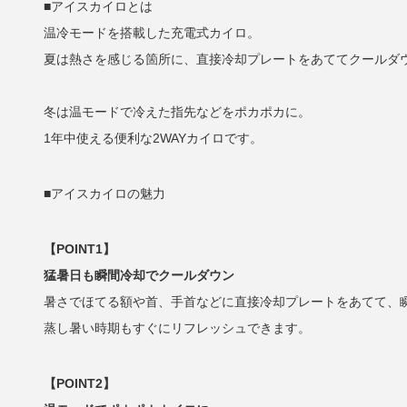
■アイスカイロとは
温冷モードを搭載した充電式カイロ。
夏は熱さを感じる箇所に、直接冷却プレートをあててクールダ
冬は温モードで冷えた指先などをポカポカに。
1年中使える便利な2WAYカイロです。
■アイスカイロの魅力
【POINT1】
猛暑日も瞬間冷却でクールダウン
暑さでほてる額や首、手首などに直接冷却プレートをあてて、
蒸し暑い時期もすぐにリフレッシュできます。
【POINT2】