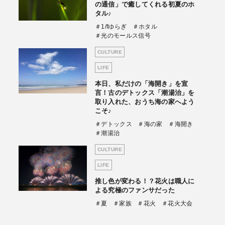
の通信」で癒してくれる初夏のホ
タル♪
＃1/fゆらぎ
＃ホタル
＃光のモールス信号
CULTURE
LIFE
本日、私だけの「海開き」を宣
言！古のデトックス「潮湯治」を
取り入れた、おうち海の家へよう
こそ♪
＃デトックス
＃海の家
＃海開き
＃潮湯治
CULTURE
LIFE
推し色が変わる！？花火は職人に
よる究極のファンサだった
＃夏
＃家族
＃花火
＃花火大会