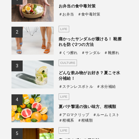
お弁当の食中毒対策
商品情報TOPへ
＃お弁当
＃食中毒対策
LIFE
全商品一覧を見る
痛かったサンダルが履ける！ 靴擦
れを防ぐ2つの方法
＃くつ擦れ
＃サンダル
＃靴擦れ
CULTURE
どんな飲み物がお好き？夏こそ水
分補給！
＃ステンレスボトル
＃水分補給
LIFE
夏バテ撃退の強い味方、柑橘類
＃アロマクリップ
＃ルームミスト
＃柑橘系
＃柑橘類
LIFE