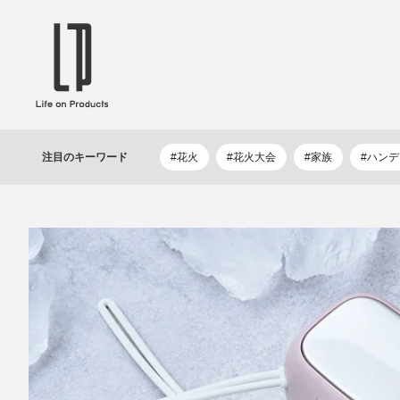
ブランドから選ぶ
企業情報TOPへ
Life on Products
mer
冷凍庫 / 掃除用品 / 加湿器 / ハンディ
ディフュ
注目の
キーワード
#花火
#花火大会
#家族
#ハン
ファン / ヒーター etc
ロマオイル
EVOOCH
RER
美顔器 / フェイススチーマー / ヘッド
イヤホン
スパ / EMS機器 etc
テリー /
JAVALO ELF
plu
ABOUT US
MESSA
シーリングファン / ペンダントライト
キッチン
Life on Productsについて
代表取
/ インテリアライト / 電球 etc
ン / ヒ
PRISMATE
Siff
キッチン家電 / 加湿器 / ハンディファ
ハンモック
ン / ヒーター etc
Onlili
TOU
陶器エコ加湿器 etc
美顔器 