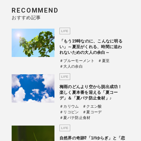
RECOMMEND
おすすめ記事
LIFE
「もう19時なのに、こんなに明る
い」～夏至がくれる、時間に追わ
れないための大人の余白～
＃ブルーモーメント
＃夏至
＃大人の余白
LIFE
梅雨のどんより空から脱出成功！
楽しく夏本番を迎える「夏コー
デ」＆「夏バテ防止食材」♪
＃カリウム
＃クエン酸
＃リコピン
＃夏コーデ
＃夏バテ防止食材
LIFE
自然界の奇跡⁉「1/fゆらぎ」と「恋