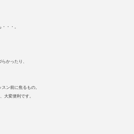
も・・・。
づらかったり、
ッスン前に焦るもの。
め、大変便利です。