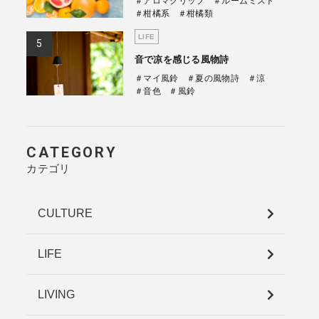
＃アロマクリップ
＃ルームミスト
＃柑橘系
＃柑橘類
LIFE
音で凉を感じる風物詩
＃マイ風鈴
＃夏の風物詩
＃涼
＃音色
＃風鈴
CATEGORY
カテゴリ
CULTURE
LIFE
LIVING