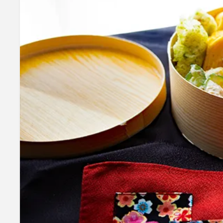
mottole
B to B SERVICE
SDGs
法人のお客様向けサービス
SDG