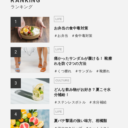
RANKING
ランキング
商品情報TOPへ
LIFE
お弁当の食中毒対策
全商品一覧を見る
＃お弁当
＃食中毒対策
LIFE
痛かったサンダルが履ける！ 靴擦
れを防ぐ2つの方法
＃くつ擦れ
＃サンダル
＃靴擦れ
CULTURE
どんな飲み物がお好き？夏こそ水
分補給！
＃ステンレスボトル
＃水分補給
LIFE
夏バテ撃退の強い味方、柑橘類