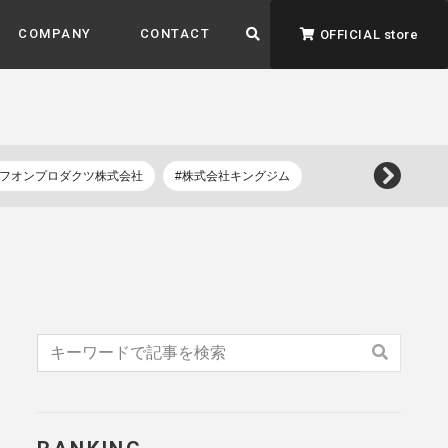
COMPANY
CONTACT
OFFICIAL store
イフオンプロダクツ株式会社
#株式会社キングジム
ADVANTAGE&VISION
強みとビジョン
暮らし、イロドル
ト