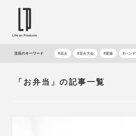
ブランドから選ぶ
企業情報TOPへ
Life on Products
mer
冷凍庫 / 掃除用品 / 加湿器 / ハンディ
ディフュ
注目の
キーワード
#花火
#花火大会
#家族
#ハン
ファン / ヒーター etc
ロマオイル
EVOOCH
RER
美顔器 / フェイススチーマー / ヘッド
イヤホン
スパ / EMS機器 etc
テリー /
「お弁当」の記事一覧
JAVALO ELF
plu
ABOUT US
MESSA
シーリングファン / ペンダントライト
キッチン
Life on Productsについて
代表取
/ インテリアライト / 電球 etc
ン / ヒ
PRISMATE
Siff
キッチン家電 / 加湿器 / ハンディファ
ハンモック
ン / ヒーター etc
Onlili
TOU
陶器エコ加湿器 etc
美顔器 