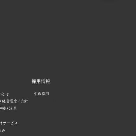
採用情報
ctsとは
中途採用
 経営理念 / 方針
スタッフブログ
中核 / 沿革
けサービス
組み