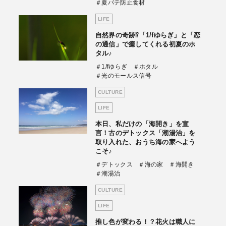
＃夏バテ防止食材
LIFE
自然界の奇跡⁉「1/fゆらぎ」と「恋
の通信」で癒してくれる初夏のホ
タル♪
＃1/fゆらぎ
＃ホタル
＃光のモールス信号
CULTURE
LIFE
本日、私だけの「海開き」を宣
言！古のデトックス「潮湯治」を
取り入れた、おうち海の家へよう
こそ♪
＃デトックス
＃海の家
＃海開き
＃潮湯治
CULTURE
LIFE
推し色が変わる！？花火は職人に