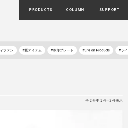
PRODUCTS
COLUMN
SUPPORT
カテゴリから選ぶ
家電
cyu
ーザー / ルームスプレー / ア
ディファン
#夏アイテム
#冷却プレート
#Life on Products
#ラ
家事・生活雑貨
 etc
UU
ルームフレグランス
 / スピーカー / モバイルバッ
 アダプター etc
ビューティー
s more
GE
PROFILE
家電 / 加湿器 / ハンディファ
デジタル雑貨
締役挨拶 / 経営理念 / 方針
会社概要 / 沿革
ーター etc
lus
全 2 件中 1 件 - 2 件表示
ハンモック・ティピー・テン
 / ティピー / テント etc
ライト・シーリングファン
CHBeauty
バイク・アウトドア
/ 多機能ブラシ / ドライヤー