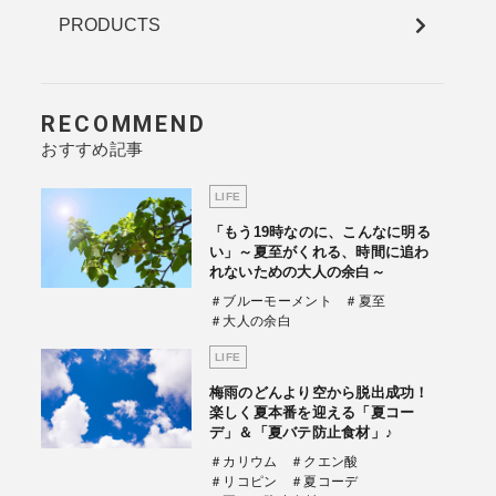
PRODUCTS
RECOMMEND
おすすめ記事
LIFE
「もう19時なのに、こんなに明る
い」～夏至がくれる、時間に追わ
れないための大人の余白～
＃ブルーモーメント
＃夏至
＃大人の余白
LIFE
梅雨のどんより空から脱出成功！
楽しく夏本番を迎える「夏コー
デ」＆「夏バテ防止食材」♪
＃カリウム
＃クエン酸
＃リコピン
＃夏コーデ