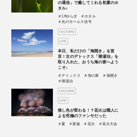
の通信」で癒してくれる初夏のホ
タル♪
＃1/fゆらぎ
＃ホタル
＃光のモールス信号
CULTURE
LIFE
本日、私だけの「海開き」を宣
言！古のデトックス「潮湯治」を
取り入れた、おうち海の家へよう
こそ♪
＃デトックス
＃海の家
＃海開き
＃潮湯治
CULTURE
LIFE
推し色が変わる！？花火は職人に
よる究極のファンサだった
＃夏
＃家族
＃花火
＃花火大会