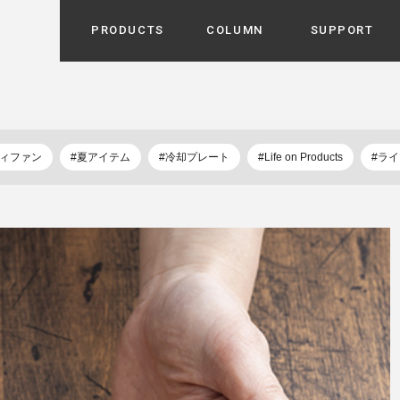
PRODUCTS
COLUMN
SUPPORT
カテゴリから選ぶ
家電
cyu
ーザー / ルームスプレー / ア
ディファン
#夏アイテム
#冷却プレート
#Life on Products
#ラ
家事・生活雑貨
 etc
UU
ルームフレグランス
 / スピーカー / モバイルバッ
 アダプター etc
ビューティー
s more
GE
PROFILE
家電 / 加湿器 / ハンディファ
デジタル雑貨
締役挨拶 / 経営理念 / 方針
会社概要 / 沿革
ーター etc
lus
ハンモック・ティピー・テン
 / ティピー / テント etc
ライト・シーリングファン
CHBeauty
バイク・アウトドア
/ 多機能ブラシ / ドライヤー