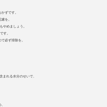
おかずです。
配慮を。
のもやめましょう。
法です。
ので必ず排除を。
に含まれる水分のせいで、
め、