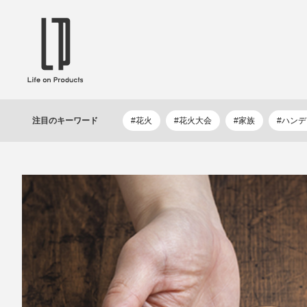
ブランドから選ぶ
企業情報TOPへ
Life on Products
mer
冷凍庫 / 掃除用品 / 加湿器 / ハンディ
ディフュ
注目の
キーワード
#花火
#花火大会
#家族
#ハン
ファン / ヒーター etc
ロマオイル
EVOOCH
RER
美顔器 / フェイススチーマー / ヘッド
イヤホン
スパ / EMS機器 etc
テリー /
JAVALO ELF
plu
ABOUT US
MESSA
シーリングファン / ペンダントライト
キッチン
Life on Productsについて
代表取
/ インテリアライト / 電球 etc
ン / ヒ
PRISMATE
Siff
キッチン家電 / 加湿器 / ハンディファ
ハンモック
ン / ヒーター etc
Onlili
TOU
陶器エコ加湿器 etc
美顔器 