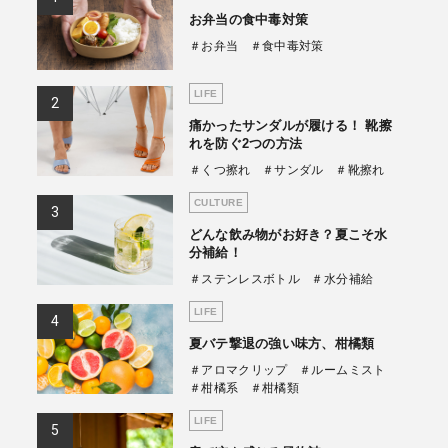
お弁当の食中毒対策
商品情報TOPへ
＃お弁当
＃食中毒対策
LIFE
全商品一覧を見る
痛かったサンダルが履ける！ 靴擦
れを防ぐ2つの方法
＃くつ擦れ
＃サンダル
＃靴擦れ
CULTURE
どんな飲み物がお好き？夏こそ水
分補給！
＃ステンレスボトル
＃水分補給
LIFE
夏バテ撃退の強い味方、柑橘類
＃アロマクリップ
＃ルームミスト
＃柑橘系
＃柑橘類
LIFE