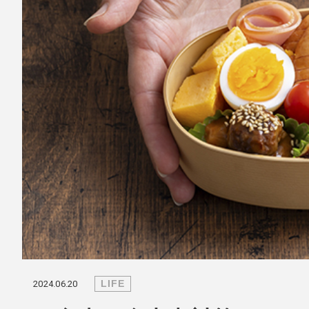
mottole
B to B SERVICE
SDGs
法人のお客様向けサービス
SDG
LIFE
2024.06.20