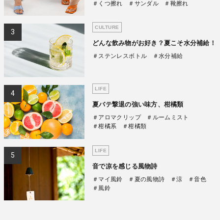
＃くつ擦れ
＃サンダル
＃靴擦れ
CULTURE
どんな飲み物がお好き？夏こそ水分補給！
＃ステンレスボトル
＃水分補給
LIFE
夏バテ撃退の強い味方、柑橘類
＃アロマクリップ
＃ルームミスト
＃柑橘系
＃柑橘類
LIFE
音で凉を感じる風物詩
＃マイ風鈴
＃夏の風物詩
＃涼
＃音色
＃風鈴