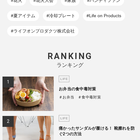
#花火
#花火大会
#家族
#ハンディファン
#夏アイテム
#冷却プレート
#Life on Products
#ライフオンプロダクツ株式会社
RANKING
ランキング
LIFE
お弁当の食中毒対策
＃お弁当
＃食中毒対策
LIFE
痛かったサンダルが履ける！ 靴擦れを防
ぐ2つの方法