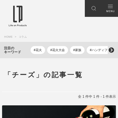
HOME
コラム
注目の
#花火
#花火大会
#家族
#ハンディファン
キーワード
「チーズ」の記事一覧
全 1 件中 1 件 - 1 件表示