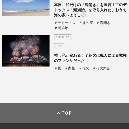
本日、私だけの「海開き」を宣言！古のデ
トックス「潮湯治」を取り入れた、おうち
海の家へようこそ♪
＃デトックス
＃海の家
＃海開き
＃潮湯治
CULTURE
LIFE
推し色が変わる！？花火は職人による究極
のファンサだった
＃夏
＃家族
＃花火
＃花火大会
TOP