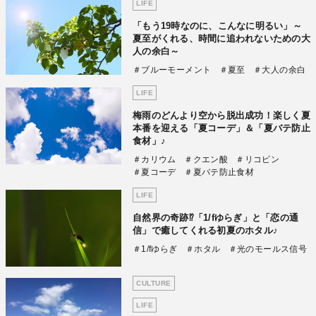
LIFE
「もう19時なのに、こんなに明るい」～
夏至がくれる、時間に追われないための大
人の余白～
＃ブルーモーメント
＃夏至
＃大人の余白
LIFE
梅雨のどんより空から脱出成功！楽しく夏
本番を迎える「夏コーデ」＆「夏バテ防止
食材」♪
＃カリウム
＃クエン酸
＃リコピン
＃夏コーデ
＃夏バテ防止食材
LIFE
自然界の奇跡⁉「1/fゆらぎ」と「恋の通
信」で癒してくれる初夏のホタル♪
＃1/fゆらぎ
＃ホタル
＃光のモールス信号
CULTURE
LIFE