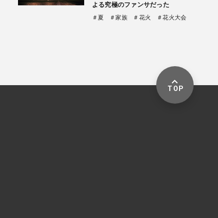
よる究極のファンサだった
＃夏
＃家族
＃花火
＃花火大会
TOP