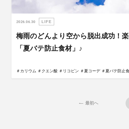
LIFE
2026.06.30
梅雨のどんより空から脱出成功！楽
「夏バテ防止食材」♪
＃カリウム
＃クエン酸
＃リコピン
＃夏コーデ
＃夏バテ防止
最初へ