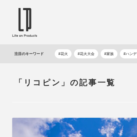
ブランドから選ぶ
企業情報TOPへ
Life on Products
mer
冷凍庫 / 掃除用品 / 加湿器 / ハンディ
ディフュ
注目の
キーワード
#花火
#花火大会
#家族
#ハン
ファン / ヒーター etc
ロマオイル
EVOOCH
RER
美顔器 / フェイススチーマー / ヘッド
イヤホン
スパ / EMS機器 etc
テリー /
「リコピン」の記事一覧
JAVALO ELF
plu
ABOUT US
MESSA
シーリングファン / ペンダントライト
キッチン
Life on Productsについて
代表取
/ インテリアライト / 電球 etc
ン / ヒ
PRISMATE
Siff
キッチン家電 / 加湿器 / ハンディファ
ハンモック
ン / ヒーター etc
Onlili
TOU
陶器エコ加湿器 etc
美顔器 