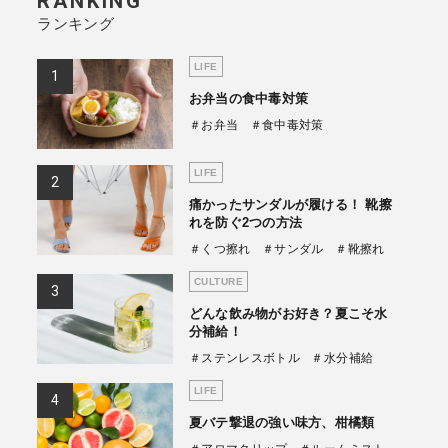
RANKING
ランキング
商品情報TOPへ
LIFE
お弁当の食中毒対策
全商品一覧を見る
＃お弁当
＃食中毒対策
LIFE
痛かったサンダルが履ける！ 靴擦
れを防ぐ2つの方法
＃くつ擦れ
＃サンダル
＃靴擦れ
CULTURE
どんな飲み物がお好き？夏こそ水
分補給！
＃ステンレスボトル
＃水分補給
LIFE
夏バテ撃退の強い味方、柑橘類