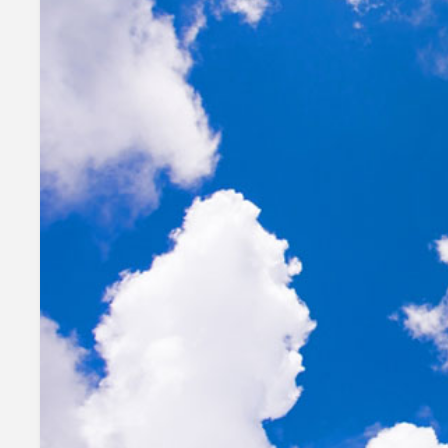
mottole
B to B SERVICE
SDGs
法人のお客様向けサービス
SDG