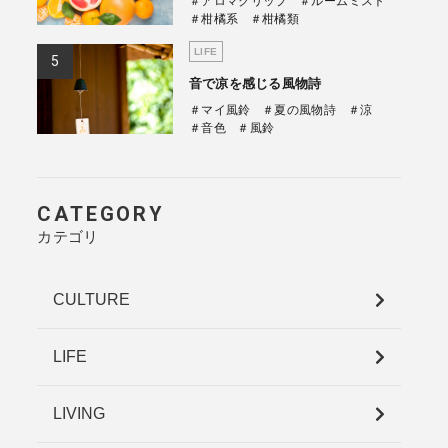
＃アロマクリップ
＃ルームミスト
＃柑橘系
＃柑橘類
LIFE
音で凉を感じる風物詩
＃マイ風鈴
＃夏の風物詩
＃涼
＃音色
＃風鈴
CATEGORY
カテゴリ
CULTURE
LIFE
LIVING