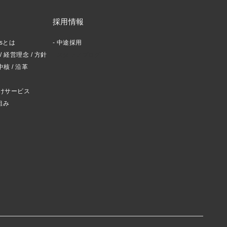
採用情報
ctsとは
中途採用
 経営理念 / 方針
スタッフブログ
中核 / 沿革
けサービス
組み