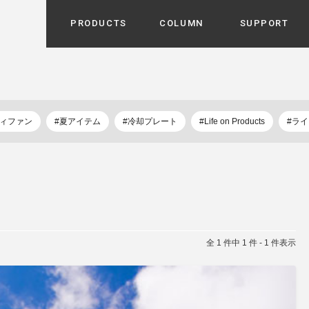
PRODUCTS
COLUMN
SUPPORT
カテゴリから選ぶ
家電
cyu
ーザー / ルームスプレー / ア
ディファン
#夏アイテム
#冷却プレート
#Life on Products
#ラ
家事・生活雑貨
 etc
UU
ルームフレグランス
 / スピーカー / モバイルバッ
 アダプター etc
ビューティー
s more
GE
PROFILE
家電 / 加湿器 / ハンディファ
デジタル雑貨
締役挨拶 / 経営理念 / 方針
会社概要 / 沿革
ーター etc
lus
全 1 件中 1 件 - 1 件表示
ハンモック・ティピー・テン
 / ティピー / テント etc
ライト・シーリングファン
CHBeauty
バイク・アウトドア
/ 多機能ブラシ / ドライヤー