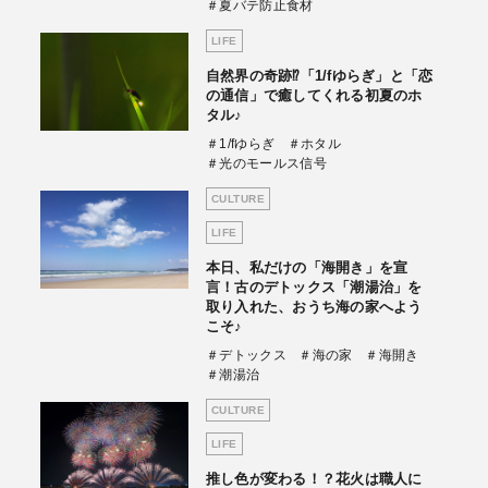
＃夏バテ防止食材
LIFE
自然界の奇跡⁉「1/fゆらぎ」と「恋
の通信」で癒してくれる初夏のホ
タル♪
＃1/fゆらぎ
＃ホタル
＃光のモールス信号
CULTURE
LIFE
本日、私だけの「海開き」を宣
言！古のデトックス「潮湯治」を
取り入れた、おうち海の家へよう
こそ♪
＃デトックス
＃海の家
＃海開き
＃潮湯治
CULTURE
LIFE
推し色が変わる！？花火は職人に