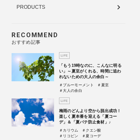
PRODUCTS
RECOMMEND
おすすめ記事
LIFE
「もう19時なのに、こんなに明る
い」～夏至がくれる、時間に追わ
れないための大人の余白～
＃ブルーモーメント
＃夏至
＃大人の余白
LIFE
梅雨のどんより空から脱出成功！
楽しく夏本番を迎える「夏コー
デ」＆「夏バテ防止食材」♪
＃カリウム
＃クエン酸
＃リコピン
＃夏コーデ