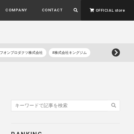
COMPANY
CONTACT
OFFICIAL store
イフオンプロダクツ株式会社
#株式会社キングジム
ADVANTAGE&VISION
強みとビジョン
暮らし、イロドル
ト