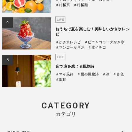
＃柑橘系
＃柑橘類
LIFE
おうちで夏を楽しむ！美味しいかき氷レシ
ピ
＃かき氷レシピ
＃ピニャコラーダかき氷
＃マンゴーかき氷
＃氷イチゴ
LIFE
音で凉を感じる風物詩
＃マイ風鈴
＃夏の風物詩
＃涼
＃音色
＃風鈴
CATEGORY
カテゴリ