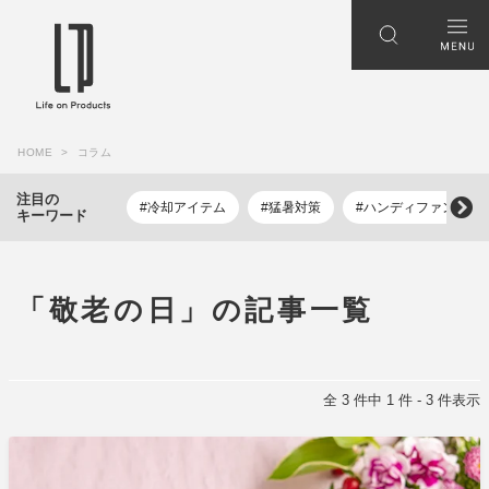
HOME
コラム
注目の
#冷却アイテム
#猛暑対策
#ハンディファン
キーワード
「敬老の日」の記事一覧
全 3 件中 1 件 - 3 件表示