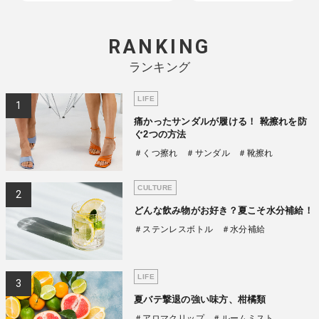
RANKING
ランキング
LIFE
痛かったサンダルが履ける！ 靴擦れを防
ぐ2つの方法
＃くつ擦れ
＃サンダル
＃靴擦れ
CULTURE
どんな飲み物がお好き？夏こそ水分補給！
＃ステンレスボトル
＃水分補給
LIFE
夏バテ撃退の強い味方、柑橘類
＃アロマクリップ
＃ルームミスト