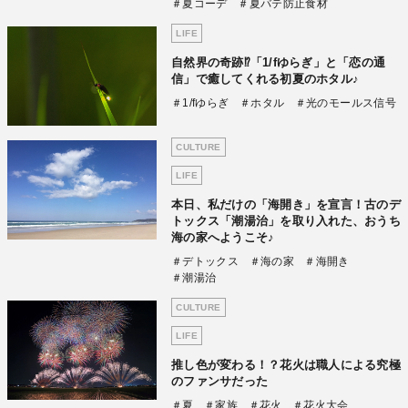
＃夏コーデ
＃夏バテ防止食材
LIFE
自然界の奇跡⁉「1/fゆらぎ」と「恋の通
信」で癒してくれる初夏のホタル♪
＃1/fゆらぎ
＃ホタル
＃光のモールス信号
CULTURE
LIFE
本日、私だけの「海開き」を宣言！古のデ
トックス「潮湯治」を取り入れた、おうち
海の家へようこそ♪
＃デトックス
＃海の家
＃海開き
＃潮湯治
CULTURE
LIFE
推し色が変わる！？花火は職人による究極
のファンサだった
＃夏
＃家族
＃花火
＃花火大会