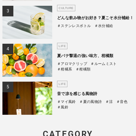
CULTURE
どんな飲み物がお好き？夏こそ水分補給！
＃ステンレスボトル
＃水分補給
LIFE
夏バテ撃退の強い味方、柑橘類
＃アロマクリップ
＃ルームミスト
＃柑橘系
＃柑橘類
LIFE
音で凉を感じる風物詩
＃マイ風鈴
＃夏の風物詩
＃涼
＃音色
＃風鈴
CATEGORY