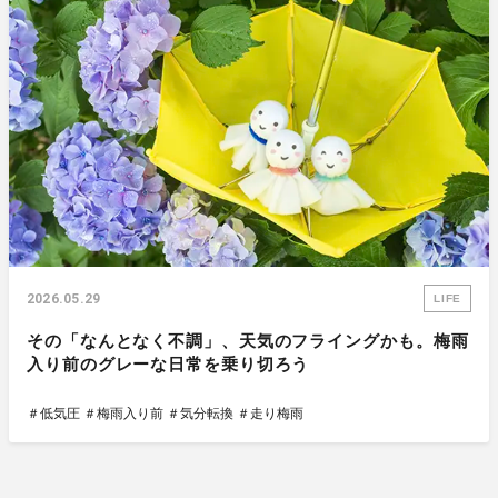
2026.05.29
LIFE
その「なんとなく不調」、天気のフライングかも。梅雨
入り前のグレーな日常を乗り切ろう
＃低気圧
＃梅雨入り前
＃気分転換
＃走り梅雨