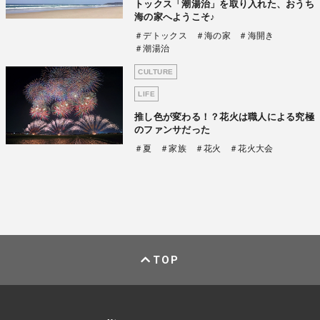
トックス「潮湯治」を取り入れた、おうち
海の家へようこそ♪
＃デトックス
＃海の家
＃海開き
＃潮湯治
CULTURE
LIFE
推し色が変わる！？花火は職人による究極
のファンサだった
＃夏
＃家族
＃花火
＃花火大会
TOP