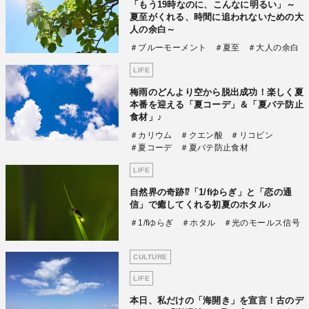
「もう19時なのに、こんなに明るい」～
夏至がくれる、時間に追われないための大
人の余白～
＃ブルーモーメント
＃夏至
＃大人の余白
LIFE
梅雨のどんより空から脱出成功！楽しく夏
本番を迎える「夏コーデ」＆「夏バテ防止
食材」♪
＃カリウム
＃クエン酸
＃リコピン
＃夏コーデ
＃夏バテ防止食材
LIFE
自然界の奇跡⁉「1/fゆらぎ」と「恋の通
信」で癒してくれる初夏のホタル♪
＃1/fゆらぎ
＃ホタル
＃光のモールス信号
CULTURE
LIFE
本日、私だけの「海開き」を宣言！古のデ