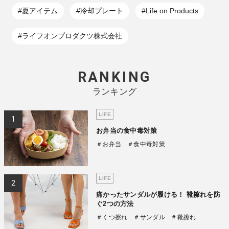
#夏アイテム
#冷却プレート
#Life on Products
#ライフオンプロダクツ株式会社
RANKING
ランキング
LIFE
お弁当の食中毒対策
＃お弁当
＃食中毒対策
LIFE
痛かったサンダルが履ける！ 靴擦れを防
ぐ2つの方法
＃くつ擦れ
＃サンダル
＃靴擦れ