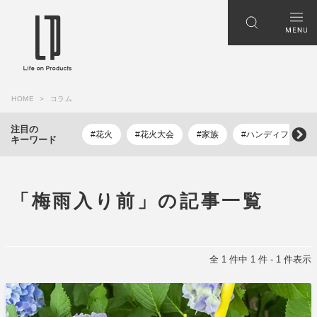
HOME
コラム
注目の
#花火
#花火大会
#家族
#ハンディファン
キーワード
「梅雨入り前」の記事一覧
全 1 件中 1 件 - 1 件表示