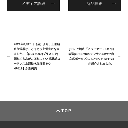
メディア詳細
商品詳細
2021年8月20日（金）より、上部給
水加湿器が、とうとう充電式になり
[テレビ大阪 「ミライヤー」8月7日
ました。【plus more(プラスモア)
放送]にてSifflus(シフラス) 3WAY自
倒れても水がこぼれにくい 充電式コ
立式ポータブルハンモック SFF-04
ードレス上部給水加湿器 MO-
が紹介されました。
HF019】が新発売
TOP