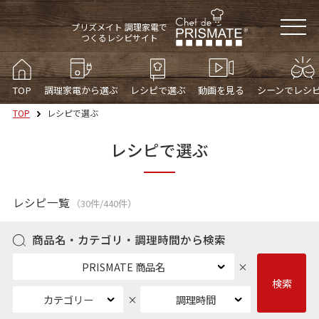
プリズメイト 調理家電で
つくるレシピサイト
TOP
調理家電から選ぶ
レシピで選ぶ
動画を見る
シーンでレシ
TOP
レシピで選ぶ
レシピで選ぶ
レシピ一覧
（30件/440件）
商品名・カテゴリ・調理時間から検索
PRISMATE 商品名
検索
カテゴリー
調理時間