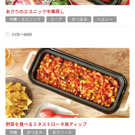
あさりのエスニック中華蒸し
中華・エスニック
スープ
おつまみ
ヘルシー
31分～60分
野菜を食べるミネストローネ風ディップ
洋食
おつまみ
彩りソース