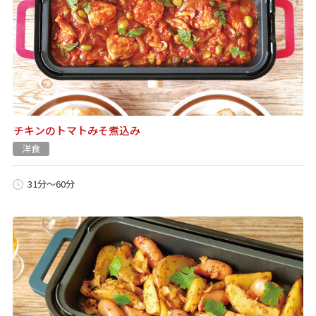
チキンのトマトみそ煮込み
洋食
31分～60分