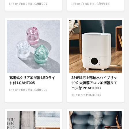
Life on Products LCAHF007
Life on Products LCAHF006
充電式クリア加湿器 LEDライ
28畳対応上部給水ハイブリッ
ト付 LCAHF005
ド式 大噴霧アロマ加湿器リモ
コン付 PBAHF003
Life on Products LCAHF005
plus more PBAHF003