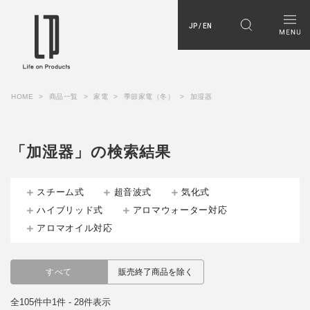
JP / EN
HOME
商品一覧
家電
季節家電（冬）
加湿器
「加湿器」の検索結果
スチーム式
超音波式
気化式
ハイブリッド式
アロマウォーター対応
アロマオイル対応
すべて
販売終了商品を除く
全105件中1件 - 28件表示