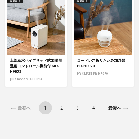
販売終了
販売終了
上部給水ハイブリッド式加湿器
コードレス折りたたみ加湿器
湿度コントロール機能付 MO-
PR-HF070
HF023
PRISMATE PR-HF070
plus more MO-HF023
1
2
3
4
最初へ
最後へ