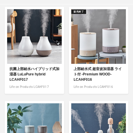
販売終了
抗菌上部給水ハイブリッド式加
上部給水式 超音波加湿器 ライ
湿器 LuLuPure hybrid
ト付 -Premium WOOD-
LCAHF017
LCAHF016
Life on Products LCAHF017
Life on Products LCAHF016