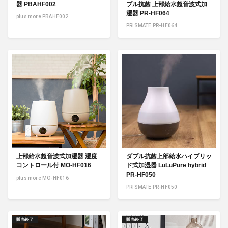
器 PBAHF002
ブル抗菌 上部給水超音波式加
湿器 PR-HF064
plus more PBAHF002
PRISMATE PR-HF064
上部給水超音波式加湿器 湿度
ダブル抗菌上部給水ハイブリッ
コントロール付 MO-HF016
ド式加湿器 LuLuPure hybrid
PR-HF050
plus more MO-HF016
PRISMATE PR-HF050
販売終了
販売終了