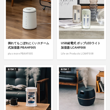
倒れてもこぼれにくいスチーム
USB給電式 ポップLEDライト
式加湿器 PBAHF005
加湿器 LCAHF008
plus more PBAHF005
Life on Products LCAHF008
販売終了
販売終了