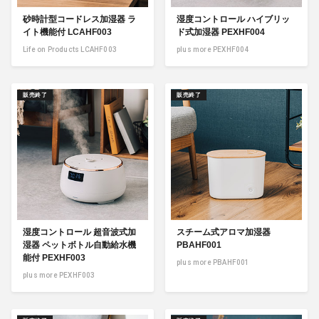
砂時計型コードレス加湿器 ラ
湿度コントロール ハイブリッ
イト機能付 LCAHF003
ド式加湿器 PEXHF004
Life on Products LCAHF003
plus more PEXHF004
販売終了
販売終了
湿度コントロール 超音波式加
スチーム式アロマ加湿器
湿器 ペットボトル自動給水機
PBAHF001
能付 PEXHF003
plus more PBAHF001
plus more PEXHF003