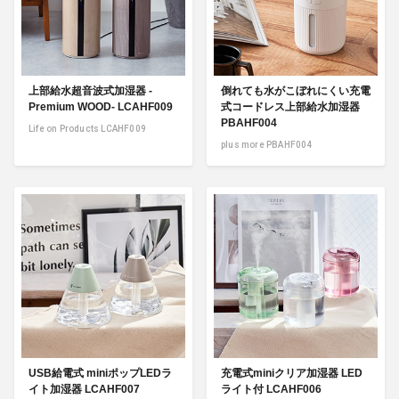
上部給水超音波式加湿器 -
倒れても水がこぼれにくい充電
Premium WOOD- LCAHF009
式コードレス上部給水加湿器
PBAHF004
Life on Products LCAHF009
plus more PBAHF004
USB給電式 miniポップLEDラ
充電式miniクリア加湿器 LED
イト加湿器 LCAHF007
ライト付 LCAHF006