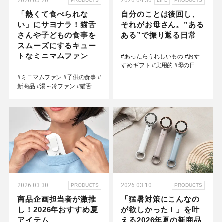
2026.05.20
2026.04.30
PRODUCTS
LIFE
PRODUCTS
「熱くて食べられな
自分のことは後回し、
い」にサヨナラ！猫舌
それがお母さん。”ある
さんや子どもの食事を
ある”で振り返る日常
スムーズにするキュー
トなミニマムファン
#あったらうれしいもの
#おす
すめギフト
#実用的
#母の日
#ミニマムファン
#子供の食事
#
新商品
#湯～冷ファン
#猫舌
2026.03.30
2026.03.10
PRODUCTS
PRODUCTS
商品企画担当者が激推
「猛暑対策にこんなの
し！2026年おすすめ夏
が欲しかった！」を叶
アイテム
える2026年夏の新商品