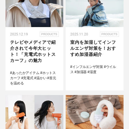
2025.12.19
2025.11.20
PRODUCTS
PRODUCTS
テレビやメディアで紹
室内を加湿してインフ
介されて今年大ヒッ
ルエンザ対策を！おす
ト！「充電式ホットス
すめ加湿器紹介
カーフ」の魅力
#インフルエンザ対策
#ウイル
ス
#加湿器
#湿度
#あったかアイテム
#ホットス
カーフ
#充電式
#温かい
#首元
を温める