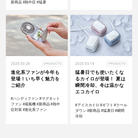
新商品
#熱中症
#猛暑
2025.03.28
2025.03.19
PRODUCTS
PRODUCTS
進化系ファンが今年も
猛暑日でも使いたくな
登場！いち早く魅力を
るカイロが登場！ 夏は
ご紹介
瞬間冷却、冬は温かな
エコカイロ
#ハンディファン
#マグネット
ファン
#扇風機
#新商品
#熱中
#アイスカイロ
#ギフト
#クール
症対策
#進化系ファン
ダウン
#新商品
#猛暑日
#瞬間
冷却