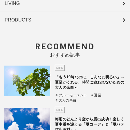
LIVING
PRODUCTS
RECOMMEND
おすすめ記事
LIFE
「もう19時なのに、こんなに明るい」～
夏至がくれる、時間に追われないための
大人の余白～
＃ブルーモーメント
＃夏至
＃大人の余白
LIFE
梅雨のどんより空から脱出成功！楽しく
夏本番を迎える「夏コーデ」＆「夏バテ
防止食材」♪