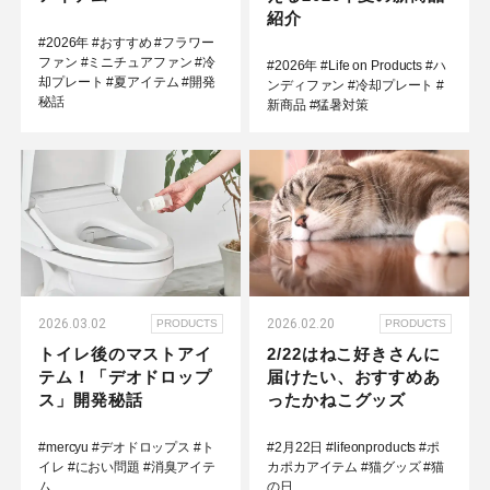
紹介
#2026年
#おすすめ
#フラワー
ファン
#ミニチュアファン
#冷
#2026年
#Life on Products
#ハ
却プレート
#夏アイテム
#開発
ンディファン
#冷却プレート
#
秘話
新商品
#猛暑対策
2026.03.02
2026.02.20
PRODUCTS
PRODUCTS
トイレ後のマストアイ
2/22はねこ好きさんに
テム！「デオドロップ
届けたい、おすすめあ
ス」開発秘話
ったかねこグッズ
#mercyu
#デオドロップス
#ト
#2月22日
#lifeonproducts
#ポ
イレ
#におい問題
#消臭アイテ
カポカアイテム
#猫グッズ
#猫
ム
の日