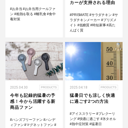
カーが支持される理由
#お弁当
#お弁当用クールファ
ン
#粗熱を取る
#離乳食
#食中
#PRISMATE
#サラダチキン
#サ
毒対策
ラダチキンメーカー
#プリズメ
イト
#低糖質
#時短家事
#高た
んぱく質
2025.04.30
2025.04.18
PRODUCTS
PRODUCTS
今年も記録的猛暑の予
猛暑日でも涼しく快適
感！今から活躍する新
に過ごす2つの方法
商品ファン
#アイススラリー
#プレクーリ
ング
#快適に過ごす
#氷タオル
#ハンズフリーファン
#ハンデ
#熱中症対策
#猛暑日
ィファン
#マグネットファン
#