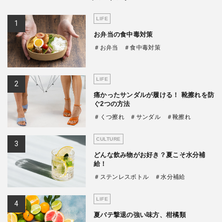
LIFE
お弁当の食中毒対策
＃お弁当
＃食中毒対策
LIFE
痛かったサンダルが履ける！ 靴擦れを防
ぐ2つの方法
＃くつ擦れ
＃サンダル
＃靴擦れ
CULTURE
どんな飲み物がお好き？夏こそ水分補
給！
＃ステンレスボトル
＃水分補給
LIFE
夏バテ撃退の強い味方、柑橘類