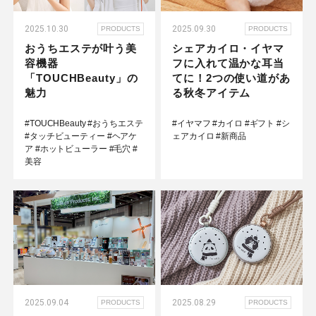
2025.10.30
2025.09.30
PRODUCTS
PRODUCTS
おうちエステが叶う美
シェアカイロ・イヤマ
容機器
フに入れて温かな耳当
「TOUCHBeauty」の
てに！2つの使い道があ
魅力
る秋冬アイテム
#TOUCHBeauty
#おうちエステ
#イヤマフ
#カイロ
#ギフト
#シ
#タッチビューティー
#ヘアケ
ェアカイロ
#新商品
ア
#ホットビューラー
#毛穴
#
美容
2025.09.04
2025.08.29
PRODUCTS
PRODUCTS