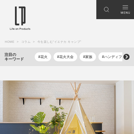
HOME
コラム
今を楽しむ“イエナカ キャンプ”
注目の
#花火
#花火大会
#家族
#ハンディファン
キーワード