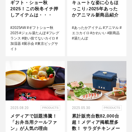
ギフト・ショー秋
キュートな姿に心もほ
2025！この秋冬イチ押
っこり♪2025年あった
しアイテムは・・・
かアニマル新商品紹介
#2025AW
#ギフトショー秋
#あったかアイテム
#アニマル
#
2025
#ジェル湯たんぽ
#フレグ
エコカイロ
#かわいい
#新商品
ランス
#使い捨てないカイロ
#
#湯たんぽ
加湿器
#展示会
#東京ビッグサ
イト
2025.08.20
2025.05.30
PRODUCTS
PRODUCTS
メディアで話題沸騰！
累計販売台数82,000台
「お弁当用クールファ
超！メディア掲載歴多
ン」が人気の理由
数！ サラダチキンメー