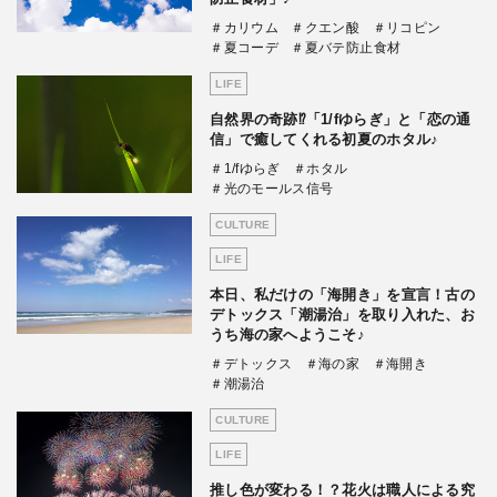
＃カリウム
＃クエン酸
＃リコピン
＃夏コーデ
＃夏バテ防止食材
LIFE
自然界の奇跡⁉「1/fゆらぎ」と「恋の通
信」で癒してくれる初夏のホタル♪
＃1/fゆらぎ
＃ホタル
＃光のモールス信号
CULTURE
LIFE
本日、私だけの「海開き」を宣言！古の
デトックス「潮湯治」を取り入れた、お
うち海の家へようこそ♪
＃デトックス
＃海の家
＃海開き
＃潮湯治
CULTURE
LIFE
推し色が変わる！？花火は職人による究