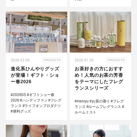
2026.02.05
2026.01.20
PRODUCTS
PRODUCTS
進化系ひんやりグッズ
お茶好きの方におすす
が登場！ギフト・ショ
め！人気のお茶の芳香
ー春2026
をテーマにしたフレグ
ランスシリーズ
#2026SS
#ギフトショー春
2026
#ハンディファン
#フレグ
#mercyu
#お茶の香り
#フレグ
ランス
#ライフオンプロダクツ
ランス
#ルームフレグランス
#
#便利グッズ
ルームミスト