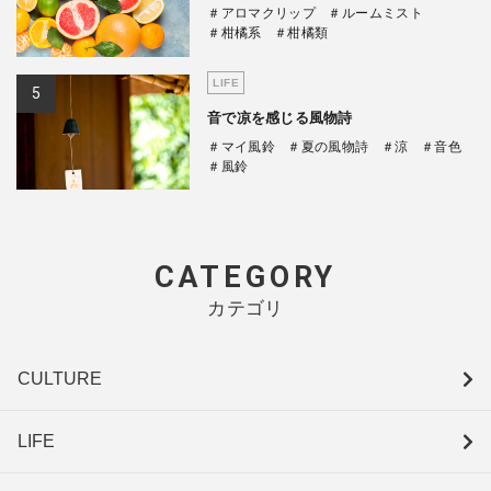
＃アロマクリップ
＃ルームミスト
＃柑橘系
＃柑橘類
LIFE
音で凉を感じる風物詩
＃マイ風鈴
＃夏の風物詩
＃涼
＃音色
＃風鈴
CATEGORY
カテゴリ
CULTURE
LIFE