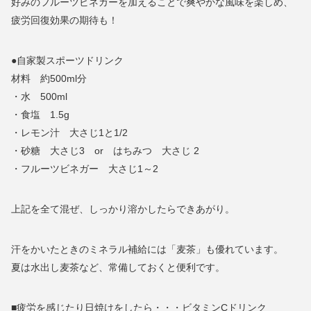
好みのフルーツビネガーを加えることで爽やかな風味を楽しめ、
疲労回復効果の期待も！
●自家製スポーツドリンク
材料 約500ml分
・水 500ml
・食塩 1.5g
・レモン汁 大さじ1と1/2
・砂糖 大さじ3 or はちみつ 大さじ 2
・フルーツビネガー 大さじ1～2
上記を全て混ぜ、しっかり溶かしたらできあがり。
汗をかいたときのミネラル補給には「麦茶」も優れています。
夏は水出し麦茶など、常備しておくと便利です。
■疲労を感じたり日焼けをしたら・・・ビタミンCドリンク