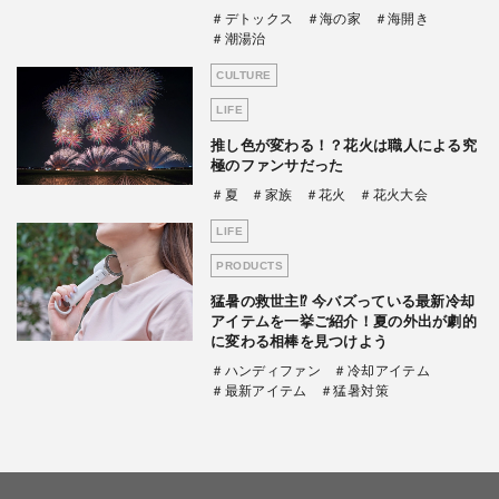
＃デトックス
＃海の家
＃海開き
＃潮湯治
CULTURE
LIFE
推し色が変わる！？花火は職人による究
極のファンサだった
＃夏
＃家族
＃花火
＃花火大会
LIFE
PRODUCTS
猛暑の救世主⁉ 今バズっている最新冷却
アイテムを一挙ご紹介！夏の外出が劇的
に変わる相棒を見つけよう
＃ハンディファン
＃冷却アイテム
＃最新アイテム
＃猛暑対策