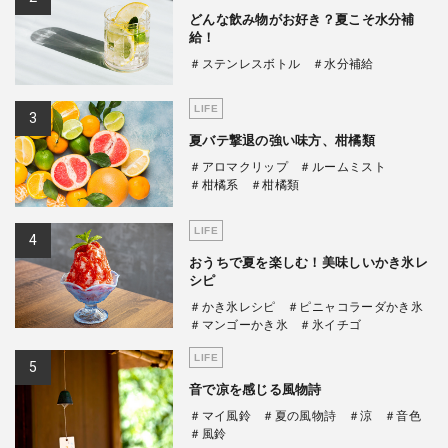
どんな飲み物がお好き？夏こそ水分補
給！
＃ステンレスボトル
＃水分補給
LIFE
夏バテ撃退の強い味方、柑橘類
＃アロマクリップ
＃ルームミスト
＃柑橘系
＃柑橘類
LIFE
おうちで夏を楽しむ！美味しいかき氷レ
シピ
＃かき氷レシピ
＃ピニャコラーダかき氷
＃マンゴーかき氷
＃氷イチゴ
LIFE
音で凉を感じる風物詩
＃マイ風鈴
＃夏の風物詩
＃涼
＃音色
＃風鈴