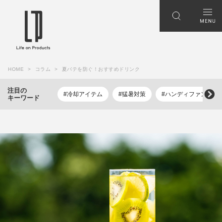
HOME
コラム
夏バテを防ぐ！おすすめドリンク
注目の
#冷却アイテム
#猛暑対策
#ハンディファン
キーワード