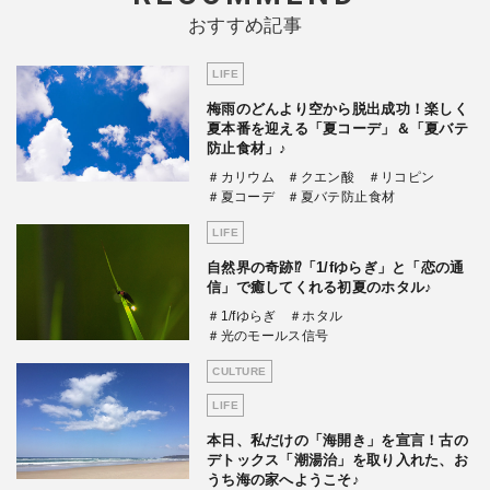
おすすめ記事
LIFE
梅雨のどんより空から脱出成功！楽しく
夏本番を迎える「夏コーデ」＆「夏バテ
防止食材」♪
＃カリウム
＃クエン酸
＃リコピン
＃夏コーデ
＃夏バテ防止食材
LIFE
自然界の奇跡⁉「1/fゆらぎ」と「恋の通
信」で癒してくれる初夏のホタル♪
＃1/fゆらぎ
＃ホタル
＃光のモールス信号
CULTURE
LIFE
本日、私だけの「海開き」を宣言！古の
デトックス「潮湯治」を取り入れた、お
うち海の家へようこそ♪