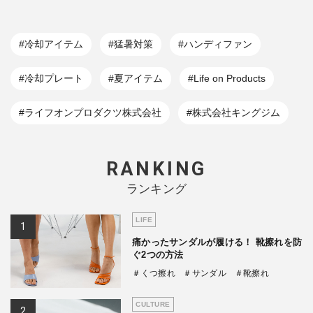
#冷却アイテム
#猛暑対策
#ハンディファン
#冷却プレート
#夏アイテム
#Life on Products
#ライフオンプロダクツ株式会社
#株式会社キングジム
RANKING
ランキング
LIFE
痛かったサンダルが履ける！ 靴擦れを防
ぐ2つの方法
＃くつ擦れ
＃サンダル
＃靴擦れ
CULTURE