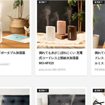
販売終了
販売終了
Yポータブル加湿器
倒れても水がこぼれにくい 充電
倒れて
式コードレス上部給水加湿器
ドレス
MO-HF019
ルミスト 
O-HF017
plus more MO-HF019
PRISMA
販売終了
販売終了