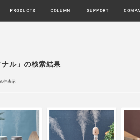
PRODUCTS
COLUMN
SUPPORT
COMP
カテゴリから選ぶ
家電
cyu
ーザー / ルームスプレー / ア
家事・生活雑貨
 etc
ソナル」の検索結果
UU
ルームフレグランス
 / スピーカー / モバイルバッ
 アダプター etc
 28件表示
ビューティー
s more
GE
PROFILE
家電 / 加湿器 / ハンディファ
デジタル雑貨
締役挨拶 / 経営理念 / 方針
会社概要 / 沿革
ーター etc
lus
ハンモック・ティピー・テン
 / ティピー / テント etc
ライト・シーリングファン
CHBeauty
バイク・アウトドア
/ 多機能ブラシ / ドライヤー