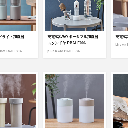
アクセサリー・消耗品
ブランド
sへの取り組み
ドライト加湿器
充電式3WAYポータブル加湿器
充電式ス
スタンド付 PBAHF006
Life on
ucts LCAHF015
plus more PBAHF006