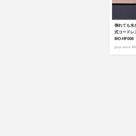
倒れても水
式コードレ
MO-HF008
plus more M