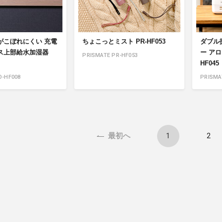
がこぼれにくい 充電
ちょこっとミスト PR-HF053
ダブル
ス上部給水加湿器
ー アロ
PRISMATE PR-HF053
HF045
O-HF008
PRISMA
1
2
最初へ