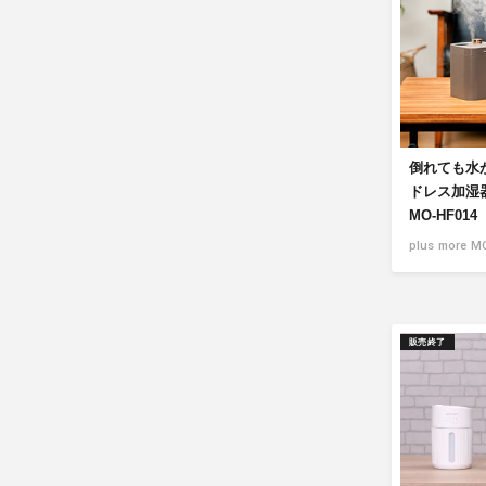
倒れても水
ドレス加湿
MO-HF014
plus more M
販売終了