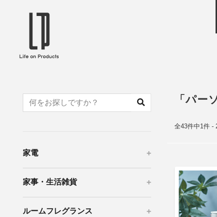
ブランドから選ぶ
企業情報TOPへ
Life on Products
mer
冷凍庫 / 掃除用品 / 加湿器 / ハンディ
ディフュ
ファン / ヒーター etc
ロマオイル
「パー
EVOOCH
RER
美顔器 / フェイススチーマー / ヘッド
イヤホン
スパ / EMS機器 etc
テリー /
全43件中1件 -
JAVALO ELF
plu
ABOUT US
MESSA
シーリングファン / ペンダントライト
キッチン
家電
Life on Productsについて
代表取
/ インテリアライト / 電球 etc
ン / ヒ
PRISMATE
Siff
家事・生活雑貨
キッチン家電 / 加湿器 / ハンディファ
ハンモック
ン / ヒーター etc
Onlili
TOU
ルームフレグランス
陶器エコ加湿器 etc
美顔器 