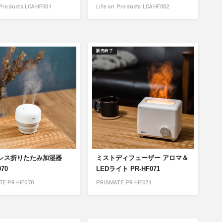
 Products LCAHF001
Life on Products LCAHF002
販売終了
レス折りたたみ加湿器
ミストディフューザー アロマ＆
070
LEDライト PR-HF071
TE PR-HF070
PRISMATE PR-HF071