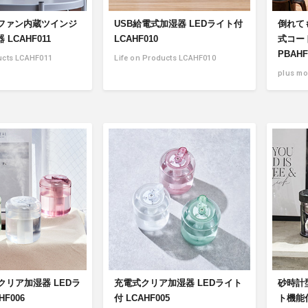
式ファン内蔵ツインジ
USB給電式加湿器 LEDライト付
倒れて
LCAHF011
LCAHF010
式コー
PBAHF
ucts LCAHF011
Life on Products LCAHF010
plus m
iクリア加湿器 LEDラ
充電式クリア加湿器 LEDライト
砂時計
F006
付 LCAHF005
ト機能付