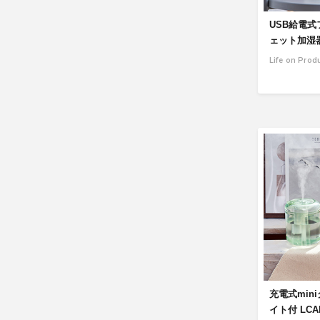
USB給電
ェット加湿器 
Life on Prod
充電式min
イト付 LCAH