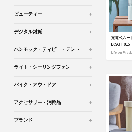
mottole
ビューティー
B to B SERVICE
SDGs
法人のお客様向けサービス
SDG
デジタル雑貨
充電式ムー
LCAHF015
ハンモック・ティピー・テント
Life on Prod
ライト・シーリングファン
バイク・アウトドア
アクセサリー・消耗品
ブランド