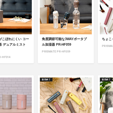
がこぼれにくい コー
角度調節可能な3WAYポータブ
ちょこっ
器 デュアルミスト
ル加湿器 PR-HF059
PRISMA
PRISMATE PR-HF059
O-HF014
販売終了
販売終了