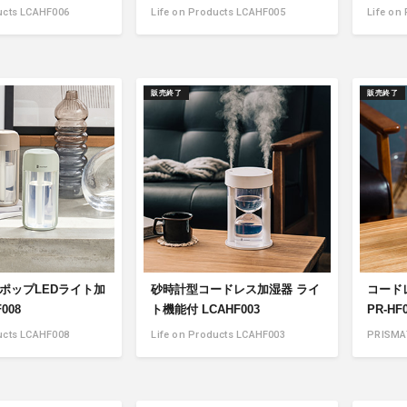
ucts LCAHF006
Life on Products LCAHF005
Life on
販売終了
販売終了
 ポップLEDライト加
砂時計型コードレス加湿器 ライ
コード
008
ト機能付 LCAHF003
PR-HF
ucts LCAHF008
Life on Products LCAHF003
PRISMA