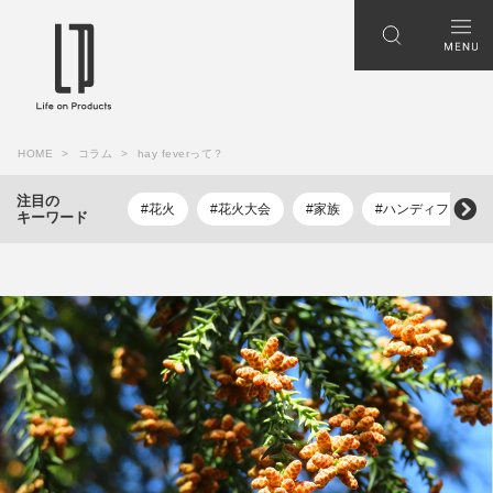
HOME
コラム
hay feverって？
注目の
#花火
#花火大会
#家族
#ハンディファン
キーワード