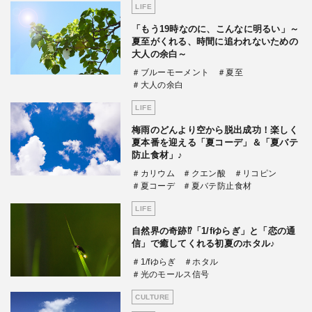
LIFE
「もう19時なのに、こんなに明るい」～
夏至がくれる、時間に追われないための
大人の余白～
＃ブルーモーメント
＃夏至
＃大人の余白
LIFE
梅雨のどんより空から脱出成功！楽しく
夏本番を迎える「夏コーデ」＆「夏バテ
防止食材」♪
＃カリウム
＃クエン酸
＃リコピン
＃夏コーデ
＃夏バテ防止食材
LIFE
自然界の奇跡⁉「1/fゆらぎ」と「恋の通
信」で癒してくれる初夏のホタル♪
＃1/fゆらぎ
＃ホタル
＃光のモールス信号
CULTURE