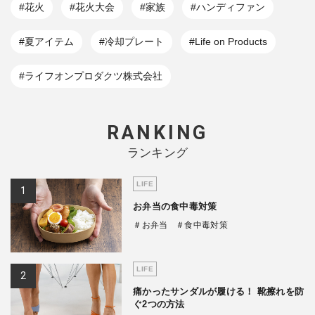
#花火
#花火大会
#家族
#ハンディファン
#夏アイテム
#冷却プレート
#Life on Products
#ライフオンプロダクツ株式会社
RANKING
ランキング
LIFE
お弁当の食中毒対策
＃お弁当
＃食中毒対策
LIFE
痛かったサンダルが履ける！ 靴擦れを防
ぐ2つの方法