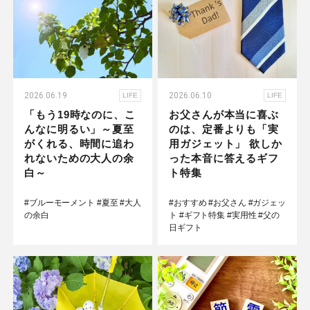
2026.06.19
2026.06.10
LIFE
LIFE
「もう19時なのに、こ
お父さんが本当に喜ぶ
んなに明るい」～夏至
のは、定番よりも「実
がくれる、時間に追わ
用ガジェット」 欲しか
れないための大人の余
った本音に答えるギフ
白～
ト特集
#ブルーモーメント
#夏至
#大人
#おすすめ
#お父さん
#ガジェッ
の余白
ト
#ギフト特集
#実用性
#父の
日ギフト