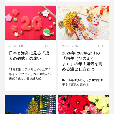
2026.01.09
2025.12.26
LIFE
LIFE
日本と海外に見る「成
2026年は60年ぶりの
人の儀式」の違い
「丙午（ひのえう
ま）」の年！運気を高
める過ごし方とは
#1月12日
#アメリカ
#ケニア
#
ネイティブアメリカン
#成人の
儀式
#成人の日
#成人式
#2026年
#ひのえうま
#丙午
#
干支
#運気を高める