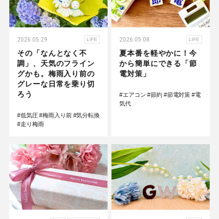
2026.05.29
2026.05.08
LIFE
LIFE
その「なんとなく不
夏本番を軽やかに！今
調」、天気のフライン
から簡単にできる「節
グかも。梅雨入り前の
電対策」
グレーな日常を乗り切
ろう
#エアコン
#節約
#節電対策
#電
気代
#低気圧
#梅雨入り前
#気分転換
#走り梅雨