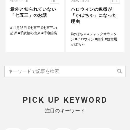
2025.11.10
2025.10.20
LIFE
LIFE
意外と知られていない
ハロウィンの象徴が
「七五三」のお話
「かぼちゃ」になった
理由
#11月15日
#七五三
#七五三の
起源
#千歳飴の由来
#千歳飴袋
#かぼちゃ
#ジャックオランタ
ン
#ハロウィン
#由来
#観賞用
かぼちゃ
PICK UP KEYWORD
注目のキーワード