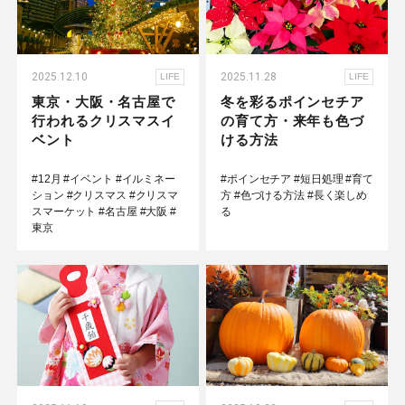
2025.12.10
2025.11.28
LIFE
LIFE
東京・大阪・名古屋で
冬を彩るポインセチア
行われるクリスマスイ
の育て方・来年も色づ
ベント
ける方法
#12月
#イベント
#イルミネー
#ポインセチア
#短日処理
#育て
ション
#クリスマス
#クリスマ
方
#色づける方法
#長く楽しめ
スマーケット
#名古屋
#大阪
#
る
東京