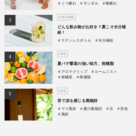
＃くつ擦れ
＃サンダル
＃靴擦れ
CULTURE
どんな飲み物がお好き？夏こそ水分補
給！
＃ステンレスボトル
＃水分補給
LIFE
夏バテ撃退の強い味方、柑橘類
＃アロマクリップ
＃ルームミスト
＃柑橘系
＃柑橘類
LIFE
音で凉を感じる風物詩
＃マイ風鈴
＃夏の風物詩
＃涼
＃音色
＃風鈴