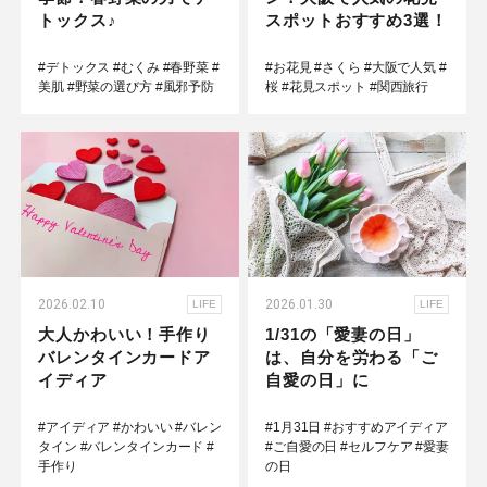
トックス♪
スポットおすすめ3選！
#デトックス
#むくみ
#春野菜
#
#お花見
#さくら
#大阪で人気
#
美肌
#野菜の選び方
#風邪予防
桜
#花見スポット
#関西旅行
2026.02.10
2026.01.30
LIFE
LIFE
大人かわいい！手作り
1/31の「愛妻の日」
バレンタインカードア
は、自分を労わる「ご
イディア
自愛の日」に
#アイディア
#かわいい
#バレン
#1月31日
#おすすめアイディア
タイン
#バレンタインカード
#
#ご自愛の日
#セルフケア
#愛妻
手作り
の日