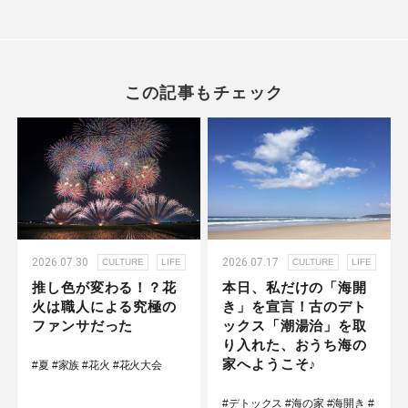
この記事もチェック
2026.07.30
2026.07.17
CULTURE
LIFE
CULTURE
LIFE
推し色が変わる！？花
本日、私だけの「海開
火は職人による究極の
き」を宣言！古のデト
ファンサだった
ックス「潮湯治」を取
り入れた、おうち海の
家へようこそ♪
#夏
#家族
#花火
#花火大会
#デトックス
#海の家
#海開き
#