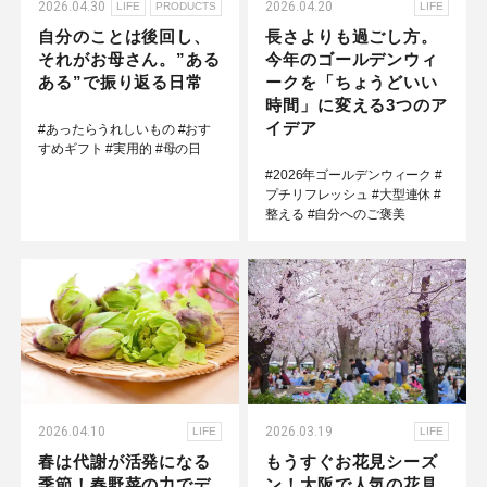
2026.04.30
2026.04.20
LIFE
PRODUCTS
LIFE
自分のことは後回し、
長さよりも過ごし方。
それがお母さん。”ある
今年のゴールデンウィ
ある”で振り返る日常
ークを「ちょうどいい
時間」に変える3つのア
イデア
#あったらうれしいもの
#おす
すめギフト
#実用的
#母の日
#2026年ゴールデンウィーク
#
プチリフレッシュ
#大型連休
#
整える
#自分へのご褒美
2026.04.10
2026.03.19
LIFE
LIFE
春は代謝が活発になる
もうすぐお花見シーズ
季節！春野菜の力でデ
ン！大阪で人気の花見