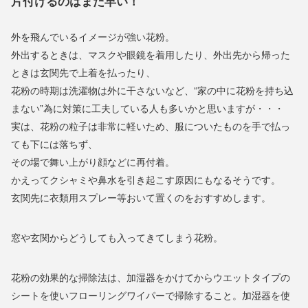
片付けるのはまだ早い！
外を飛んでいるイメージが強い花粉。
外出するときは、マスクや眼鏡を着用したり、外出先から帰った
ときは玄関先で上着を払ったり、
花粉の時期は洗濯物は外に干さないなど、“家の中に花粉を持ち込
まない”為に対策に工夫している人も多いかと思いますが・・・
実は、花粉の粒子は非常に軽いため、服についたものを手で払っ
ても下には落ちず、
その場で舞い上がり顔などに再付着。
かえってクシャミや鼻水を引き起こす原因にもなるそうです。
玄関先に衣類用スプレー等おいて置くのをおすすめします。
窓や玄関からどうしても入ってきてしまう花粉。
花粉の効果的な掃除法は、加湿器をかけてからウエットタイプの
シートを使いフローリングワイパーで掃除すること。加湿器を使