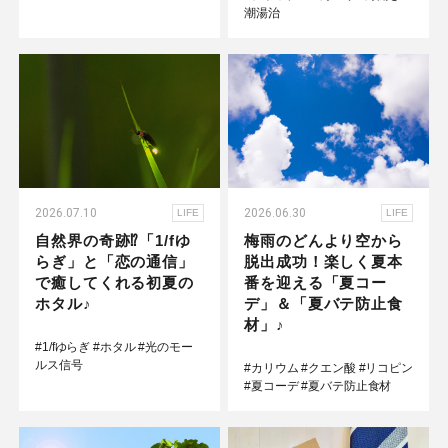
潮湯治
2026.07.10
2026.06.30
LIFE
LIFE
自然界の奇跡⁉「1/fゆ
梅雨のどんより空から
らぎ」と「恋の通信」
脱出成功！楽しく夏本
で癒してくれる初夏の
番を迎える「夏コー
ホタル♪
デ」＆「夏バテ防止食
材」♪
#1/fゆらぎ
#ホタル
#光のモー
ルス信号
#カリウム
#クエン酸
#リコピン
#夏コーデ
#夏バテ防止食材