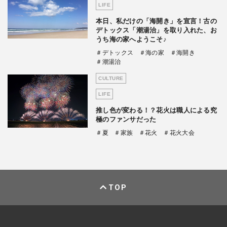
LIFE
本日、私だけの「海開き」を宣言！古の
デトックス「潮湯治」を取り入れた、お
うち海の家へようこそ♪
＃デトックス
＃海の家
＃海開き
＃潮湯治
CULTURE
LIFE
推し色が変わる！？花火は職人による究
極のファンサだった
＃夏
＃家族
＃花火
＃花火大会
TOP