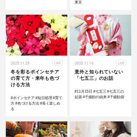
東京
2025.11.28
2025.11.10
LIFE
LIFE
冬を彩るポインセチア
意外と知られていない
の育て方・来年も色づ
「七五三」のお話
ける方法
#11月15日
#七五三
#七五三の
起源
#千歳飴の由来
#千歳飴袋
#ポインセチア
#短日処理
#育て
方
#色づける方法
#長く楽しめ
る