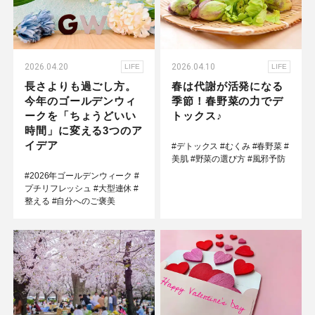
2026.04.20
2026.04.10
LIFE
LIFE
長さよりも過ごし方。
春は代謝が活発になる
今年のゴールデンウィ
季節！春野菜の力でデ
ークを「ちょうどいい
トックス♪
時間」に変える3つのア
イデア
#デトックス
#むくみ
#春野菜
#
美肌
#野菜の選び方
#風邪予防
#2026年ゴールデンウィーク
#
プチリフレッシュ
#大型連休
#
整える
#自分へのご褒美