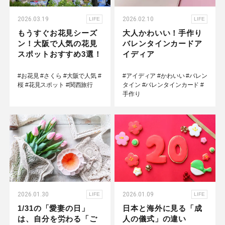
2026.03.19
2026.02.10
LIFE
LIFE
もうすぐお花見シーズ
大人かわいい！手作り
ン！大阪で人気の花見
バレンタインカードア
スポットおすすめ3選！
イディア
#お花見
#さくら
#大阪で人気
#
#アイディア
#かわいい
#バレン
桜
#花見スポット
#関西旅行
タイン
#バレンタインカード
#
手作り
2026.01.30
2026.01.09
LIFE
LIFE
1/31の「愛妻の日」
日本と海外に見る「成
は、自分を労わる「ご
人の儀式」の違い