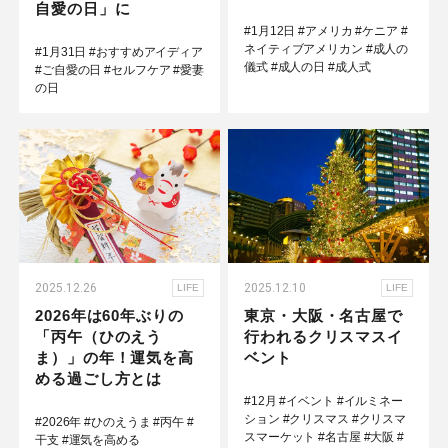
自愛の日」に
#1月12日
#アメリカ
#ケニア
#
ネイティブアメリカン
#成人の
#1月31日
#おすすめアイディア
儀式
#成人の日
#成人式
#ご自愛の日
#セルフケア
#愛妻
の日
2025.12.26
2025.12.10
LIFE
LIFE
2026年は60年ぶりの
東京・大阪・名古屋で
「丙午（ひのえう
行われるクリスマスイ
ま）」の年！運気を高
ベント
める過ごし方とは
#12月
#イベント
#イルミネー
ション
#クリスマス
#クリスマ
#2026年
#ひのえうま
#丙午
#
スマーケット
#名古屋
#大阪
#
干支
#運気を高める