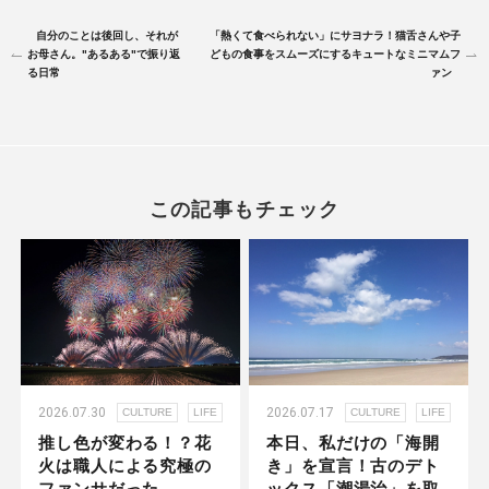
自分のことは後回し、それが
「熱くて食べられない」にサヨナラ！猫舌さんや子
お母さん。"あるある"で振り返
どもの食事をスムーズにするキュートなミニマムフ
る日常
ァン
この記事もチェック
2026.07.30
2026.07.17
CULTURE
LIFE
CULTURE
LIFE
推し色が変わる！？花
本日、私だけの「海開
火は職人による究極の
き」を宣言！古のデト
ファンサだった
ックス「潮湯治」を取