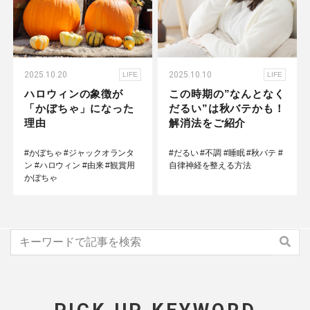
2025.10.20
2025.10.10
LIFE
LIFE
ハロウィンの象徴が
この時期の”なんとなく
「かぼちゃ」になった
だるい”は秋バテかも！
理由
解消法をご紹介
#かぼちゃ
#ジャックオランタ
#だるい
#不調
#睡眠
#秋バテ
#
ン
#ハロウィン
#由来
#観賞用
自律神経を整える方法
かぼちゃ