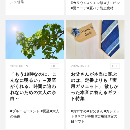
ルス信号
#カリウム
#クエン酸
#リコピン
#夏コーデ
#夏バテ防止食材
2026.06.19
2026.06.10
LIFE
LIFE
「もう19時なのに、こ
お父さんが本当に喜ぶ
んなに明るい」～夏至
のは、定番よりも「実
がくれる、時間に追わ
用ガジェット」 欲しか
れないための大人の余
った本音に答えるギフ
白～
ト特集
#ブルーモーメント
#夏至
#大人
#おすすめ
#お父さん
#ガジェッ
の余白
ト
#ギフト特集
#実用性
#父の
日ギフト