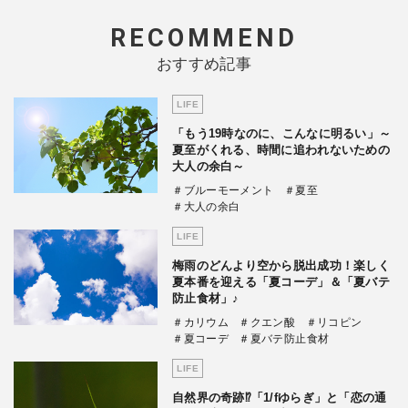
RECOMMEND
おすすめ記事
LIFE
「もう19時なのに、こんなに明るい」～
夏至がくれる、時間に追われないための
大人の余白～
＃ブルーモーメント
＃夏至
＃大人の余白
LIFE
梅雨のどんより空から脱出成功！楽しく
夏本番を迎える「夏コーデ」＆「夏バテ
防止食材」♪
＃カリウム
＃クエン酸
＃リコピン
＃夏コーデ
＃夏バテ防止食材
LIFE
自然界の奇跡⁉「1/fゆらぎ」と「恋の通