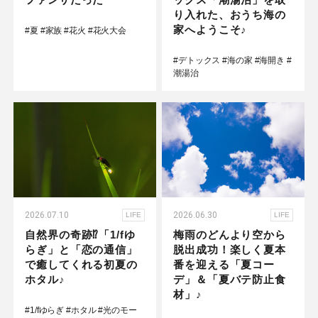
り入れた、おうち海の
家へようこそ♪
#夏
#家族
#花火
#花火大会
#デトックス
#海の家
#海開き
#
潮湯治
2026.07.10
2026.06.30
LIFE
LIFE
自然界の奇跡⁉「1/fゆ
梅雨のどんより空から
らぎ」と「恋の通信」
脱出成功！楽しく夏本
で癒してくれる初夏の
番を迎える「夏コー
ホタル♪
デ」＆「夏バテ防止食
材」♪
#1/fゆらぎ
#ホタル
#光のモー