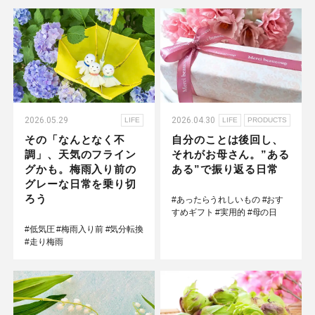
2026.05.29
2026.04.30
LIFE
LIFE
PRODUCTS
その「なんとなく不
自分のことは後回し、
調」、天気のフライン
それがお母さん。”ある
グかも。梅雨入り前の
ある”で振り返る日常
グレーな日常を乗り切
ろう
#あったらうれしいもの
#おす
すめギフト
#実用的
#母の日
#低気圧
#梅雨入り前
#気分転換
#走り梅雨