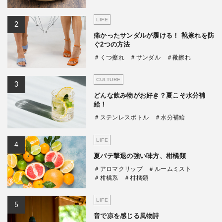
LIFE
痛かったサンダルが履ける！ 靴擦れを防
ぐ2つの方法
＃くつ擦れ
＃サンダル
＃靴擦れ
CULTURE
どんな飲み物がお好き？夏こそ水分補
給！
＃ステンレスボトル
＃水分補給
LIFE
夏バテ撃退の強い味方、柑橘類
＃アロマクリップ
＃ルームミスト
＃柑橘系
＃柑橘類
LIFE
音で凉を感じる風物詩