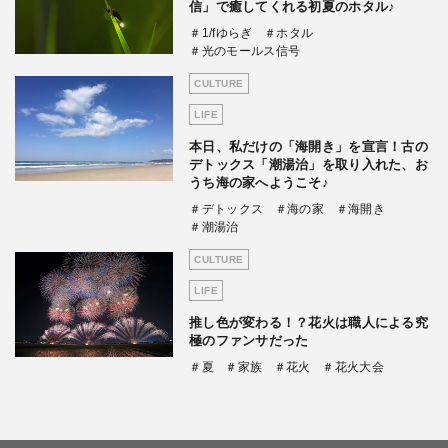
信」で癒してくれる初夏のホタル♪
＃1/fゆらぎ
＃ホタル
＃光のモールス信号
CULTURE
LIFE
本日、私だけの「海開き」を宣言！古の
デトックス「潮湯治」を取り入れた、お
うち海の家へようこそ♪
＃デトックス
＃海の家
＃海開き
＃潮湯治
CULTURE
LIFE
推し色が変わる！？花火は職人による究
極のファンサだった
＃夏
＃家族
＃花火
＃花火大会