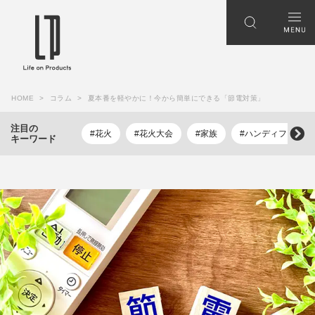
HOME
コラム
夏本番を軽やかに！今から簡単にできる「節電対策」
注目の
#花火
#花火大会
#家族
#ハンディファン
キーワード