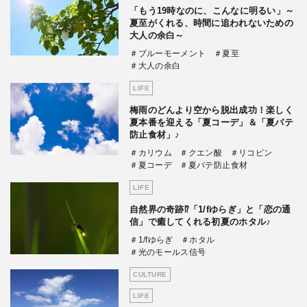
「もう19時なのに、こんなに明るい」～
夏至がくれる、時間に追われないための
大人の余白～
＃ブルーモーメント
＃夏至
＃大人の余白
LIFE
梅雨のどんより空から脱出成功！楽しく
夏本番を迎える「夏コーデ」＆「夏バテ
防止食材」♪
＃カリウム
＃クエン酸
＃リコピン
＃夏コーデ
＃夏バテ防止食材
LIFE
自然界の奇跡⁉「1/fゆらぎ」と「恋の通
信」で癒してくれる初夏のホタル♪
＃1/fゆらぎ
＃ホタル
＃光のモールス信号
CULTURE
LIFE