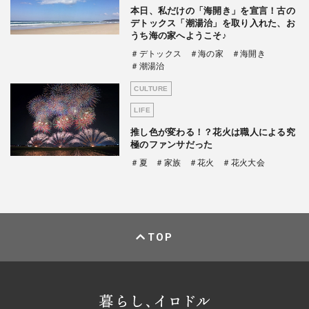
本日、私だけの「海開き」を宣言！古の
デトックス「潮湯治」を取り入れた、お
うち海の家へようこそ♪
＃デトックス
＃海の家
＃海開き
＃潮湯治
CULTURE
LIFE
推し色が変わる！？花火は職人による究
極のファンサだった
＃夏
＃家族
＃花火
＃花火大会
TOP