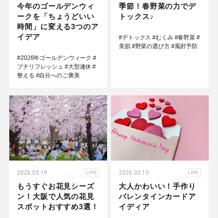
今年のゴールデンウィ
季節！春野菜の力でデ
ークを「ちょうどいい
トックス♪
時間」に変える3つのア
イデア
#デトックス
#むくみ
#春野菜
#
美肌
#野菜の選び方
#風邪予防
#2026年ゴールデンウィーク
#
プチリフレッシュ
#大型連休
#
整える
#自分へのご褒美
2026.03.19
2026.02.10
LIFE
LIFE
もうすぐお花見シーズ
大人かわいい！手作り
ン！大阪で人気の花見
バレンタインカードア
スポットおすすめ3選！
イディア