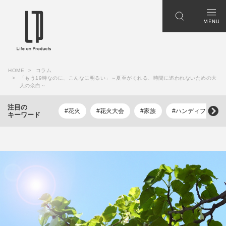
HOME
コラム
「もう19時なのに、こんなに明るい」～夏至がくれる、時間に追われないための大
人の余白～
注目の
#花火
#花火大会
#家族
#ハンディファン
キーワード