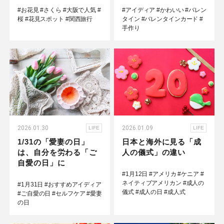
#お花見
#さくら
#大阪で人気
#
#アイディア
#かわいい
#バレン
桜
#花見スポット
#関西旅行
タイン
#バレンタインカード
#
手作り
2026.01.30
2026.01.09
LIFE
LIFE
1/31の「愛妻の日」
日本と海外に見る「成
は、自分を労わる「ご
人の儀式」の違い
自愛の日」に
#1月12日
#アメリカ
#ケニア
#
ネイティブアメリカン
#成人の
#1月31日
#おすすめアイディア
儀式
#成人の日
#成人式
#ご自愛の日
#セルフケア
#愛妻
の日