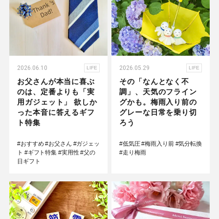
2026.06.10
2026.05.29
LIFE
LIFE
お父さんが本当に喜ぶ
その「なんとなく不
のは、定番よりも「実
調」、天気のフライン
用ガジェット」 欲しか
グかも。梅雨入り前の
った本音に答えるギフ
グレーな日常を乗り切
ト特集
ろう
#おすすめ
#お父さん
#ガジェッ
#低気圧
#梅雨入り前
#気分転換
ト
#ギフト特集
#実用性
#父の
#走り梅雨
日ギフト