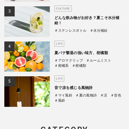
CULTURE
どんな飲み物がお好き？夏こそ水分補
給！
＃ステンレスボトル
＃水分補給
LIFE
夏バテ撃退の強い味方、柑橘類
＃アロマクリップ
＃ルームミスト
＃柑橘系
＃柑橘類
LIFE
音で凉を感じる風物詩
＃マイ風鈴
＃夏の風物詩
＃涼
＃音色
＃風鈴