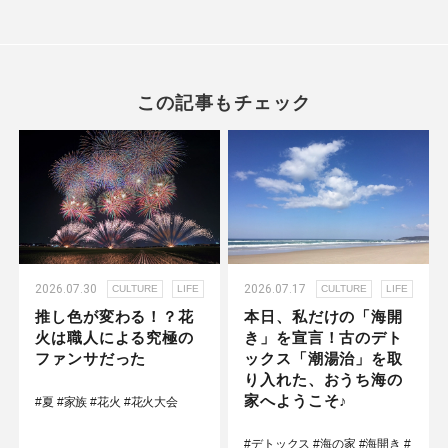
この記事もチェック
2026.07.30
2026.07.17
CULTURE
LIFE
CULTURE
LIFE
推し色が変わる！？花
本日、私だけの「海開
火は職人による究極の
き」を宣言！古のデト
ファンサだった
ックス「潮湯治」を取
り入れた、おうち海の
家へようこそ♪
#夏
#家族
#花火
#花火大会
#デトックス
#海の家
#海開き
#