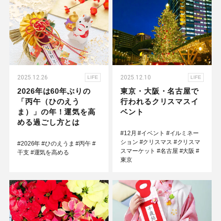
2025.12.26
2025.12.10
LIFE
LIFE
2026年は60年ぶりの
東京・大阪・名古屋で
「丙午（ひのえう
行われるクリスマスイ
ま）」の年！運気を高
ベント
める過ごし方とは
#12月
#イベント
#イルミネー
ション
#クリスマス
#クリスマ
#2026年
#ひのえうま
#丙午
#
スマーケット
#名古屋
#大阪
#
干支
#運気を高める
東京