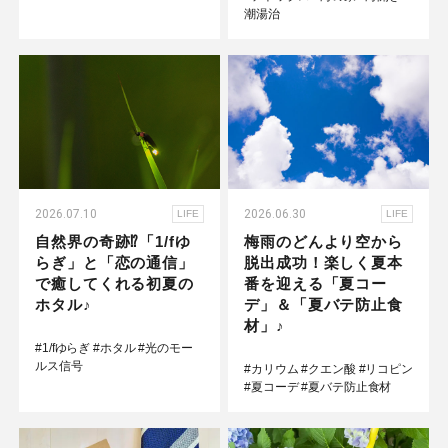
潮湯治
2026.07.10
2026.06.30
LIFE
LIFE
自然界の奇跡⁉「1/fゆ
梅雨のどんより空から
らぎ」と「恋の通信」
脱出成功！楽しく夏本
で癒してくれる初夏の
番を迎える「夏コー
ホタル♪
デ」＆「夏バテ防止食
材」♪
#1/fゆらぎ
#ホタル
#光のモー
ルス信号
#カリウム
#クエン酸
#リコピン
#夏コーデ
#夏バテ防止食材