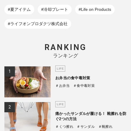
#夏アイテム
#冷却プレート
#Life on Products
#ライフオンプロダクツ株式会社
RANKING
ランキング
LIFE
お弁当の食中毒対策
＃お弁当
＃食中毒対策
LIFE
痛かったサンダルが履ける！ 靴擦れを防
ぐ2つの方法
＃くつ擦れ
＃サンダル
＃靴擦れ