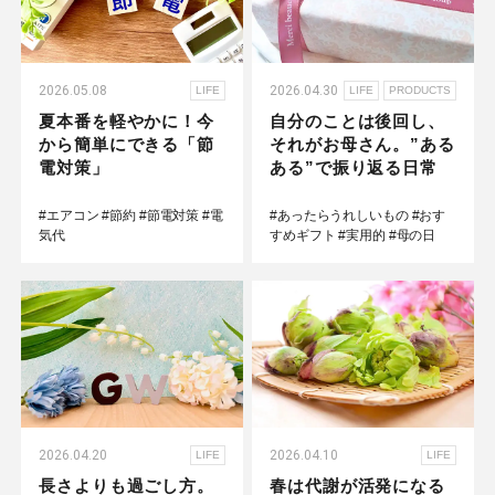
2026.05.08
2026.04.30
LIFE
LIFE
PRODUCTS
夏本番を軽やかに！今
自分のことは後回し、
から簡単にできる「節
それがお母さん。”ある
電対策」
ある”で振り返る日常
#エアコン
#節約
#節電対策
#電
#あったらうれしいもの
#おす
気代
すめギフト
#実用的
#母の日
2026.04.20
2026.04.10
LIFE
LIFE
長さよりも過ごし方。
春は代謝が活発になる