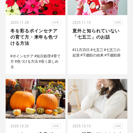
2025.11.28
2025.11.10
LIFE
LIFE
冬を彩るポインセチア
意外と知られていない
の育て方・来年も色づ
「七五三」のお話
ける方法
#11月15日
#七五三
#七五三の
起源
#千歳飴の由来
#千歳飴袋
#ポインセチア
#短日処理
#育て
方
#色づける方法
#長く楽しめ
る
2025.10.20
2025.10.10
LIFE
LIFE