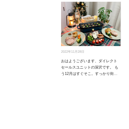
mottole
B to B SERVICE
SDGs
法人のお客様向けサービス
SDG
2022年11月28日
おはようございます、ダイレクト
セールスユニットの深沢です。 も
う12月はすぐそこ。すっかり街は
クリスマ…