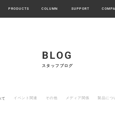
PRODUCTS
COLUMN
SUPPORT
COMP
カテゴリから選ぶ
家電
cyu
ーザー / ルームスプレー / ア
家事・生活雑貨
 etc
BLOG
UU
ルームフレグランス
 / スピーカー / モバイルバッ
スタッフブログ
 アダプター etc
ビューティー
s more
GE
PROFILE
家電 / 加湿器 / ハンディファ
デジタル雑貨
締役挨拶 / 経営理念 / 方針
会社概要 / 沿革
ーター etc
lus
ハンモック・ティピー・テン
 / ティピー / テント etc
イベント関連
その他
メディア関係
製品につ
べて
ライト・シーリングファン
CHBeauty
バイク・アウトドア
/ 多機能ブラシ / ドライヤー