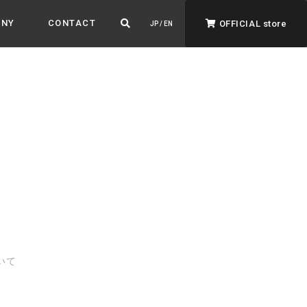
ANY
CONTACT
OFFICIAL store
JP / EN
ADVANTAGE&VISION
強みとビジョン
暮らし、イロドル
ト
いて