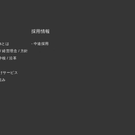
採用情報
ctsとは
中途採用
 経営理念 / 方針
スタッフブログ
中核 / 沿革
けサービス
組み