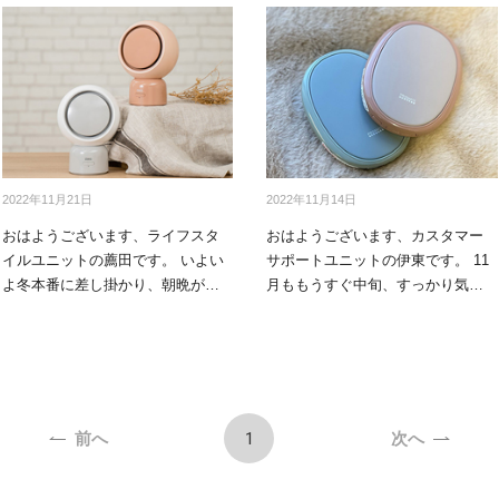
アクセサリー・消耗品
ブランド
sへの取り組み
2022年11月21日
2022年11月14日
おはようございます、ライフスタ
おはようございます、カスタマー
イルユニットの薦田です。 いよい
サポートユニットの伊東です。 11
よ冬本番に差し掛かり、朝晩が冷
月ももうすぐ中旬、すっかり気温
え込んでき…
も低下し…
1
前へ
次へ