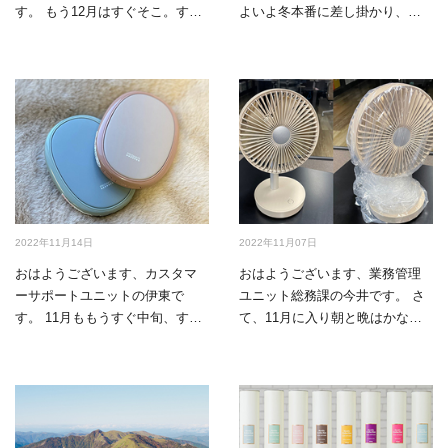
す。 もう12月はすぐそこ。すっ
よいよ冬本番に差し掛かり、朝
かり街はクリスマ…
晩が冷え込んでき…
2022年11月14日
2022年11月07日
おはようございます、カスタマ
おはようございます、業務管理
ーサポートユニットの伊東で
ユニット総務課の今井です。 さ
す。 11月ももうすぐ中旬、すっ
て、11月に入り朝と晩はかなり
かり気温も低下し…
気温も下がり、…