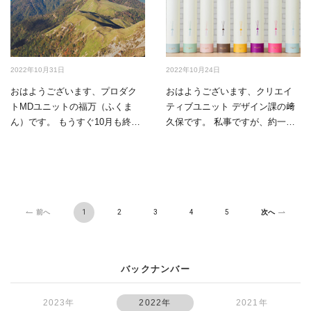
2022年10月31日
2022年10月24日
おはようございます、プロダク
おはようございます、クリエイ
トMDユニットの福万（ふくま
ティブユニット デザイン課の﨑
ん）です。 もうすぐ10月も終わ
久保です。 私事ですが、約一か
り、朝晩も肌寒…
月後に引っ越し…
1
2
3
4
5
前へ
次へ
バックナンバー
2023年
2022年
2021年