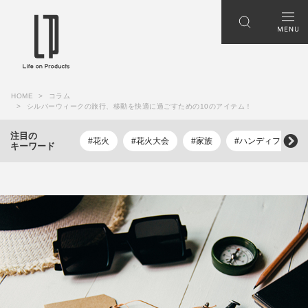
HOME
コラム
シルバーウィークの旅行、移動を快適に過ごすための10のアイテム！
注目の
#花火
#花火大会
#家族
#ハンディファン
キーワード