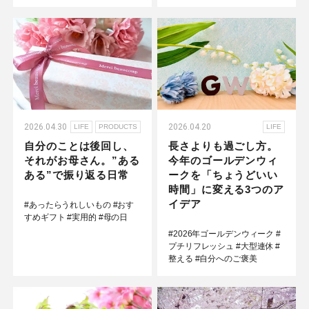
2026.04.30
2026.04.20
LIFE
PRODUCTS
LIFE
自分のことは後回し、
長さよりも過ごし方。
それがお母さん。”ある
今年のゴールデンウィ
ある”で振り返る日常
ークを「ちょうどいい
時間」に変える3つのア
イデア
#あったらうれしいもの
#おす
すめギフト
#実用的
#母の日
#2026年ゴールデンウィーク
#
プチリフレッシュ
#大型連休
#
整える
#自分へのご褒美