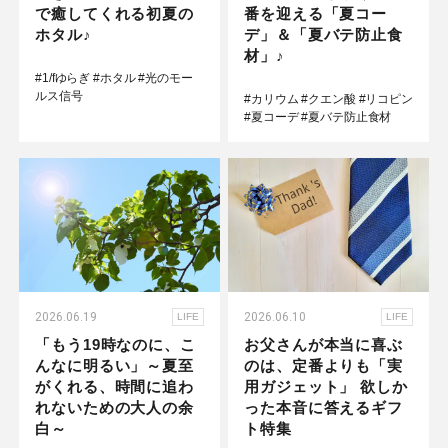
で癒してくれる初夏の
番を迎える「夏コー
ホタル♪
デ」＆「夏バテ防止食
材」♪
#1/fゆらぎ
#ホタル
#光のモー
ルス信号
#カリウム
#クエン酸
#リコピン
#夏コーデ
#夏バテ防止食材
2026.06.19
2026.06.10
LIFE
LIFE
「もう19時なのに、こ
お父さんが本当に喜ぶ
んなに明るい」～夏至
のは、定番よりも「実
がくれる、時間に追わ
用ガジェット」 欲しか
れないための大人の余
った本音に答えるギフ
白～
ト特集