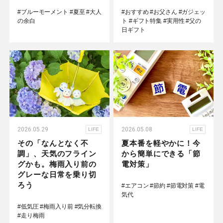
#ブルーモーメント
#夏至
#大人
#おすすめ
#お父さん
#ガジェッ
の余白
ト
#ギフト特集
#実用性
#父の
日ギフト
2026.05.29
2026.05.08
LIFE
LIFE
その「なんとなく不
夏本番を軽やかに！今
調」、天気のフライン
から簡単にできる「節
グかも。梅雨入り前の
電対策」
グレーな日常を乗り切
ろう
#エアコン
#節約
#節電対策
#電
気代
#低気圧
#梅雨入り前
#気分転換
#走り梅雨