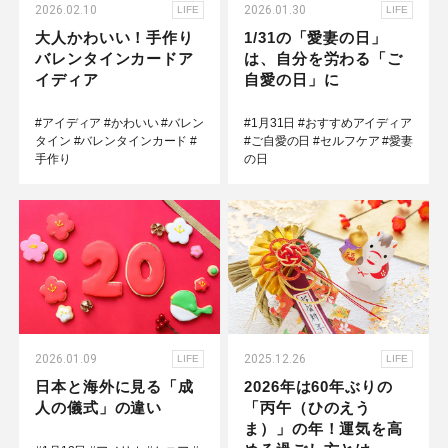
2026.02.10
2026.01.30
LIFE
LIFE
大人かわいい！手作り
1/31の「愛妻の日」
バレンタインカードア
は、自分を労わる「ご
イディア
自愛の日」に
#アイディア
#かわいい
#バレン
#1月31日
#おすすめアイディア
タイン
#バレンタインカード
#
#ご自愛の日
#セルフケア
#愛妻
手作り
の日
2026.01.09
2025.12.26
LIFE
LIFE
日本と海外に見る「成
2026年は60年ぶりの
人の儀式」の違い
「丙午（ひのえう
ま）」の年！運気を高