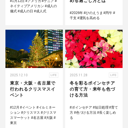
める過ごし方とは
#1月12日
#アメリカ
#ケニア
#
ネイティブアメリカン
#成人の
儀式
#成人の日
#成人式
#2026年
#ひのえうま
#丙午
#
干支
#運気を高める
2025.12.10
2025.11.28
LIFE
LIFE
東京・大阪・名古屋で
冬を彩るポインセチア
行われるクリスマスイ
の育て方・来年も色づ
ベント
ける方法
#12月
#イベント
#イルミネー
#ポインセチア
#短日処理
#育て
ション
#クリスマス
#クリスマ
方
#色づける方法
#長く楽しめ
スマーケット
#名古屋
#大阪
#
る
東京