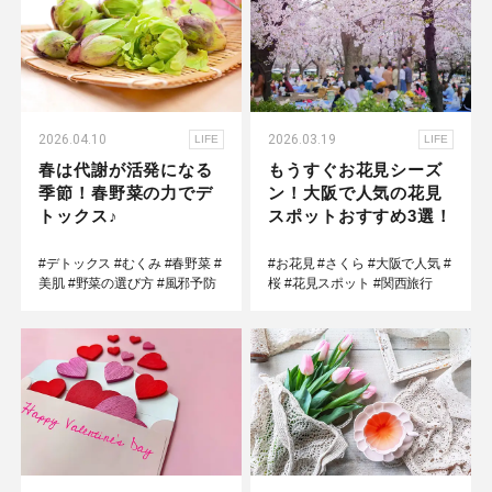
2026.04.10
2026.03.19
LIFE
LIFE
春は代謝が活発になる
もうすぐお花見シーズ
季節！春野菜の力でデ
ン！大阪で人気の花見
トックス♪
スポットおすすめ3選！
#デトックス
#むくみ
#春野菜
#
#お花見
#さくら
#大阪で人気
#
美肌
#野菜の選び方
#風邪予防
桜
#花見スポット
#関西旅行