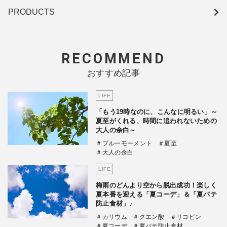
PRODUCTS
RECOMMEND
おすすめ記事
LIFE
「もう19時なのに、こんなに明るい」～
夏至がくれる、時間に追われないための
大人の余白～
＃ブルーモーメント
＃夏至
＃大人の余白
LIFE
梅雨のどんより空から脱出成功！楽しく
夏本番を迎える「夏コーデ」＆「夏バテ
防止食材」♪
＃カリウム
＃クエン酸
＃リコピン
＃夏コーデ
＃夏バテ防止食材