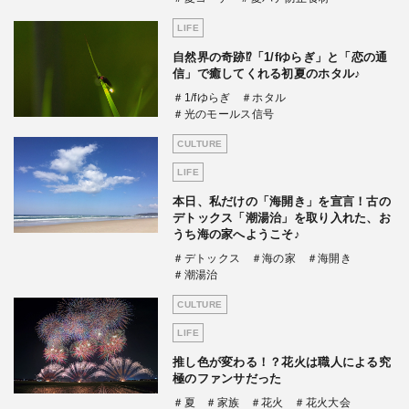
LIFE
自然界の奇跡⁉「1/fゆらぎ」と「恋の通
信」で癒してくれる初夏のホタル♪
＃1/fゆらぎ
＃ホタル
＃光のモールス信号
CULTURE
LIFE
本日、私だけの「海開き」を宣言！古の
デトックス「潮湯治」を取り入れた、お
うち海の家へようこそ♪
＃デトックス
＃海の家
＃海開き
＃潮湯治
CULTURE
LIFE
推し色が変わる！？花火は職人による究
極のファンサだった
＃夏
＃家族
＃花火
＃花火大会