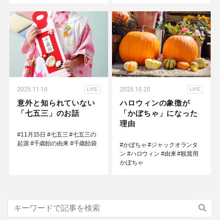
2025.11.10
2025.10.20
LIFE
LIFE
意外と知られていない
ハロウィンの象徴が
「七五三」のお話
「かぼちゃ」になった
理由
#11月15日
#七五三
#七五三の
起源
#千歳飴の由来
#千歳飴袋
#かぼちゃ
#ジャックオランタ
ン
#ハロウィン
#由来
#観賞用
かぼちゃ