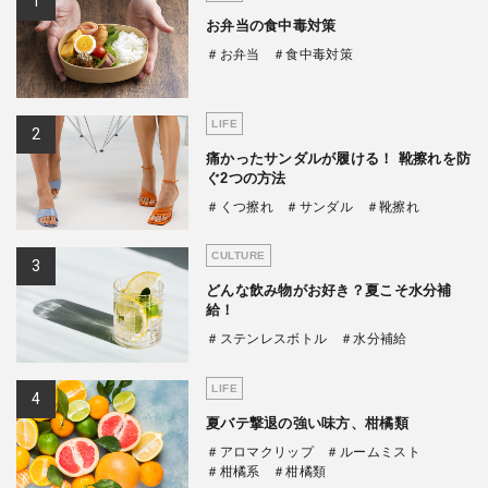
お弁当の食中毒対策
＃お弁当
＃食中毒対策
LIFE
痛かったサンダルが履ける！ 靴擦れを防
ぐ2つの方法
＃くつ擦れ
＃サンダル
＃靴擦れ
CULTURE
どんな飲み物がお好き？夏こそ水分補
給！
＃ステンレスボトル
＃水分補給
LIFE
夏バテ撃退の強い味方、柑橘類
＃アロマクリップ
＃ルームミスト
＃柑橘系
＃柑橘類