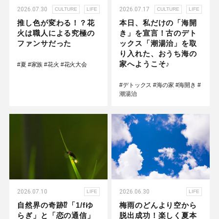
2026.07.30
2026.07.17
CULTURE
LIFE
CULTURE
LIFE
推し色が変わる！？花
本日、私だけの「海開
火は職人による究極の
き」を宣言！古のデト
ファンサだった
ックス「潮湯治」を取
り入れた、おうち海の
家へようこそ♪
#夏
#家族
#花火
#花火大会
#デトックス
#海の家
#海開き
#
潮湯治
2026.07.10
2026.06.30
LIFE
LIFE
自然界の奇跡⁉「1/fゆ
梅雨のどんより空から
らぎ」と「恋の通信」
脱出成功！楽しく夏本