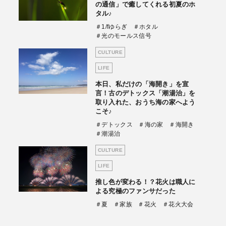
の通信」で癒してくれる初夏のホ
タル♪
＃1/fゆらぎ
＃ホタル
＃光のモールス信号
CULTURE
LIFE
本日、私だけの「海開き」を宣
言！古のデトックス「潮湯治」を
取り入れた、おうち海の家へよう
こそ♪
＃デトックス
＃海の家
＃海開き
＃潮湯治
CULTURE
LIFE
推し色が変わる！？花火は職人に
よる究極のファンサだった
＃夏
＃家族
＃花火
＃花火大会