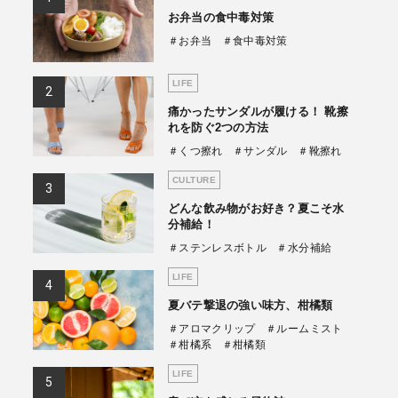
お弁当の食中毒対策
商品情報TOPへ
＃お弁当
＃食中毒対策
LIFE
全商品一覧を見る
痛かったサンダルが履ける！ 靴擦
れを防ぐ2つの方法
＃くつ擦れ
＃サンダル
＃靴擦れ
CULTURE
どんな飲み物がお好き？夏こそ水
分補給！
＃ステンレスボトル
＃水分補給
LIFE
夏バテ撃退の強い味方、柑橘類
＃アロマクリップ
＃ルームミスト
＃柑橘系
＃柑橘類
LIFE