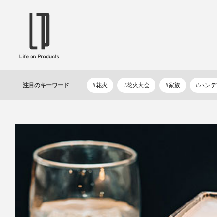
ブランドから選ぶ
企業情報TOPへ
Life on Products
mer
冷凍庫 / 掃除用品 / 加湿器 / ハンディ
ディフュ
注目の
キーワード
#花火
#花火大会
#家族
#ハン
ファン / ヒーター etc
ロマオイル
EVOOCH
RER
美顔器 / フェイススチーマー / ヘッド
イヤホン
スパ / EMS機器 etc
テリー /
JAVALO ELF
plu
ABOUT US
MESSA
シーリングファン / ペンダントライト
キッチン
Life on Productsについて
代表取
/ インテリアライト / 電球 etc
ン / ヒ
PRISMATE
Siff
キッチン家電 / 加湿器 / ハンディファ
ハンモック
ン / ヒーター etc
Onlili
TOU
陶器エコ加湿器 etc
美顔器 