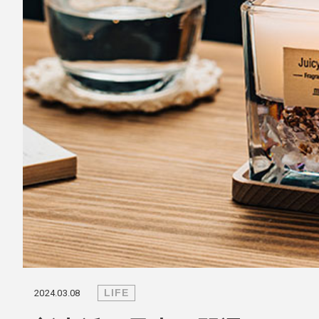
mottole
B to B SERVICE
SDGs
法人のお客様向けサービス
SDG
LIFE
2024.03.08