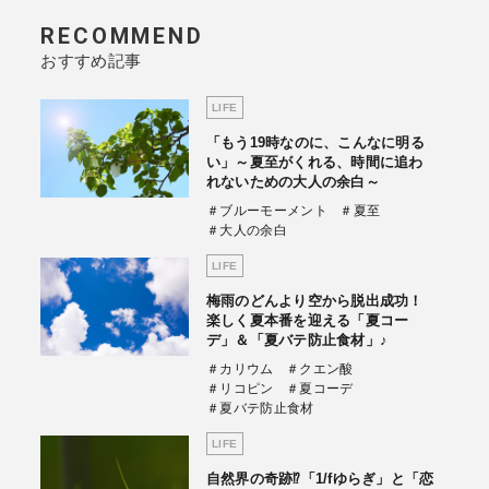
RECOMMEND
おすすめ記事
LIFE
「もう19時なのに、こんなに明る
い」～夏至がくれる、時間に追わ
れないための大人の余白～
＃ブルーモーメント
＃夏至
＃大人の余白
LIFE
梅雨のどんより空から脱出成功！
楽しく夏本番を迎える「夏コー
デ」＆「夏バテ防止食材」♪
＃カリウム
＃クエン酸
＃リコピン
＃夏コーデ
＃夏バテ防止食材
LIFE
自然界の奇跡⁉「1/fゆらぎ」と「恋