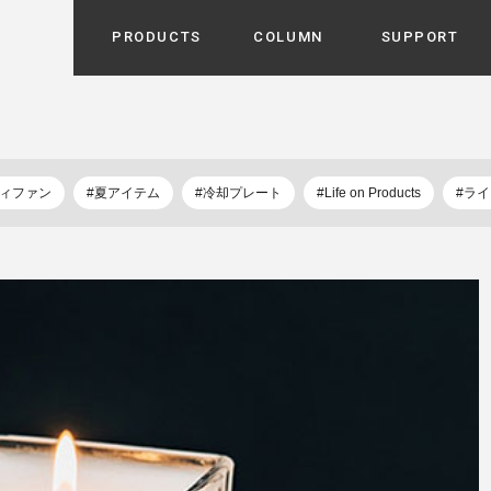
PRODUCTS
COLUMN
SUPPORT
カテゴリから選ぶ
家電
cyu
ーザー / ルームスプレー / ア
ディファン
#夏アイテム
#冷却プレート
#Life on Products
#ラ
家事・生活雑貨
 etc
UU
ルームフレグランス
 / スピーカー / モバイルバッ
 アダプター etc
ビューティー
s more
GE
PROFILE
家電 / 加湿器 / ハンディファ
デジタル雑貨
締役挨拶 / 経営理念 / 方針
会社概要 / 沿革
ーター etc
lus
ハンモック・ティピー・テン
 / ティピー / テント etc
ライト・シーリングファン
CHBeauty
バイク・アウトドア
/ 多機能ブラシ / ドライヤー