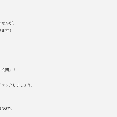
ませんが、
ります！
「玄関」！
チェックしましょう。
NGで、