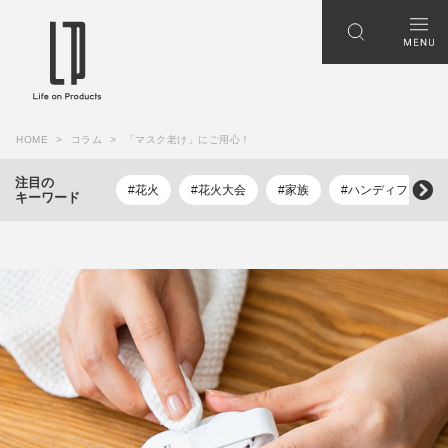
HOME
コラム
「マスク老け」にご用心！
注目の
#花火
#花火大会
#家族
#ハンディファン
キーワード