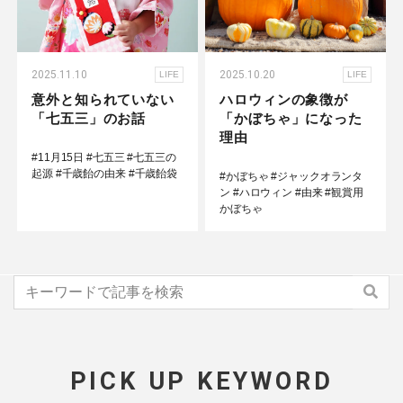
2025.11.10
2025.10.20
LIFE
LIFE
意外と知られていない
ハロウィンの象徴が
「七五三」のお話
「かぼちゃ」になった
理由
#11月15日
#七五三
#七五三の
起源
#千歳飴の由来
#千歳飴袋
#かぼちゃ
#ジャックオランタ
ン
#ハロウィン
#由来
#観賞用
かぼちゃ
PICK UP KEYWORD