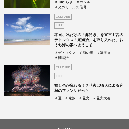
＃1/fゆらぎ
＃ホタル
＃光のモールス信号
CULTURE
LIFE
本日、私だけの「海開き」を宣言！古の
デトックス「潮湯治」を取り入れた、お
うち海の家へようこそ♪
＃デトックス
＃海の家
＃海開き
＃潮湯治
CULTURE
LIFE
推し色が変わる！？花火は職人による究
極のファンサだった
＃夏
＃家族
＃花火
＃花火大会