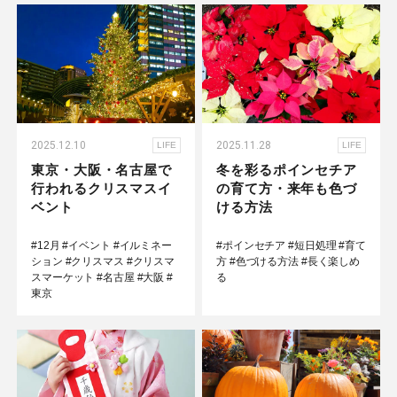
2025.12.10
2025.11.28
LIFE
LIFE
東京・大阪・名古屋で
冬を彩るポインセチア
行われるクリスマスイ
の育て方・来年も色づ
ベント
ける方法
#12月
#イベント
#イルミネー
#ポインセチア
#短日処理
#育て
ション
#クリスマス
#クリスマ
方
#色づける方法
#長く楽しめ
スマーケット
#名古屋
#大阪
#
る
東京