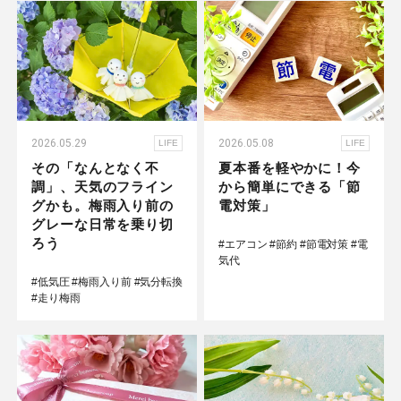
2026.05.29
2026.05.08
LIFE
LIFE
その「なんとなく不
夏本番を軽やかに！今
調」、天気のフライン
から簡単にできる「節
グかも。梅雨入り前の
電対策」
グレーな日常を乗り切
ろう
#エアコン
#節約
#節電対策
#電
気代
#低気圧
#梅雨入り前
#気分転換
#走り梅雨