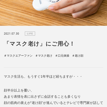
2021.07.30
LIFE
「マスク老け」にご用心！
＃マスクエアーファン
＃マスク老け
＃口元体操
＃老け顔
マスク生活も、もうすぐ1年半ほど経ちますが・・・
顔半分以上を覆い、
あまり表情を表に出さずに会話することも多くなり
顔の筋肉の衰えが“老け顔”が進んでいるとテレビで専門家が話して