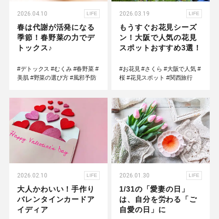
2026.04.10
2026.03.19
LIFE
LIFE
春は代謝が活発になる
もうすぐお花見シーズ
季節！春野菜の力でデ
ン！大阪で人気の花見
トックス♪
スポットおすすめ3選！
#デトックス
#むくみ
#春野菜
#
#お花見
#さくら
#大阪で人気
#
美肌
#野菜の選び方
#風邪予防
桜
#花見スポット
#関西旅行
2026.02.10
2026.01.30
LIFE
LIFE
大人かわいい！手作り
1/31の「愛妻の日」
バレンタインカードア
は、自分を労わる「ご
イディア
自愛の日」に