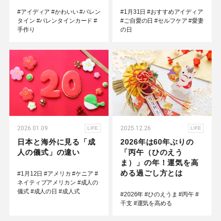
#アイディア
#かわいい
#バレン
#1月31日
#おすすめアイディア
タイン
#バレンタインカード
#
#ご自愛の日
#セルフケア
#愛妻
手作り
の日
2026.01.09
2025.12.26
LIFE
LIFE
日本と海外に見る「成
2026年は60年ぶりの
人の儀式」の違い
「丙午（ひのえう
ま）」の年！運気を高
める過ごし方とは
#1月12日
#アメリカ
#ケニア
#
ネイティブアメリカン
#成人の
儀式
#成人の日
#成人式
#2026年
#ひのえうま
#丙午
#
干支
#運気を高める