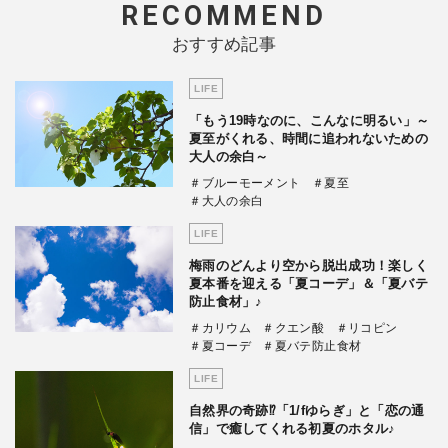
RECOMMEND
おすすめ記事
LIFE
「もう19時なのに、こんなに明るい」～
夏至がくれる、時間に追われないための
大人の余白～
＃ブルーモーメント
＃夏至
＃大人の余白
LIFE
梅雨のどんより空から脱出成功！楽しく
夏本番を迎える「夏コーデ」＆「夏バテ
防止食材」♪
＃カリウム
＃クエン酸
＃リコピン
＃夏コーデ
＃夏バテ防止食材
LIFE
自然界の奇跡⁉「1/fゆらぎ」と「恋の通
信」で癒してくれる初夏のホタル♪