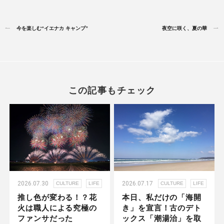
今を楽しむ“イエナカ キャンプ”
夜空に咲く、夏の華
この記事もチェック
2026.07.30
2026.07.17
CULTURE
LIFE
CULTURE
LIFE
推し色が変わる！？花
本日、私だけの「海開
火は職人による究極の
き」を宣言！古のデト
ファンサだった
ックス「潮湯治」を取