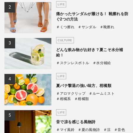
LIFE
痛かったサンダルが履ける！ 靴擦れを防
ぐ2つの方法
＃くつ擦れ
＃サンダル
＃靴擦れ
CULTURE
どんな飲み物がお好き？夏こそ水分補
給！
＃ステンレスボトル
＃水分補給
LIFE
夏バテ撃退の強い味方、柑橘類
＃アロマクリップ
＃ルームミスト
＃柑橘系
＃柑橘類
LIFE
音で凉を感じる風物詩
＃マイ風鈴
＃夏の風物詩
＃涼
＃音色