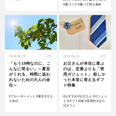
#夏コーデ
#夏バテ防止食材
2026.06.19
2026.06.10
LIFE
LIFE
「もう19時なのに、こ
お父さんが本当に喜ぶ
んなに明るい」～夏至
のは、定番よりも「実
がくれる、時間に追わ
用ガジェット」 欲しか
れないための大人の余
った本音に答えるギフ
白～
ト特集
#ブルーモーメント
#夏至
#大人
#おすすめ
#お父さん
#ガジェッ
の余白
ト
#ギフト特集
#実用性
#父の
日ギフト