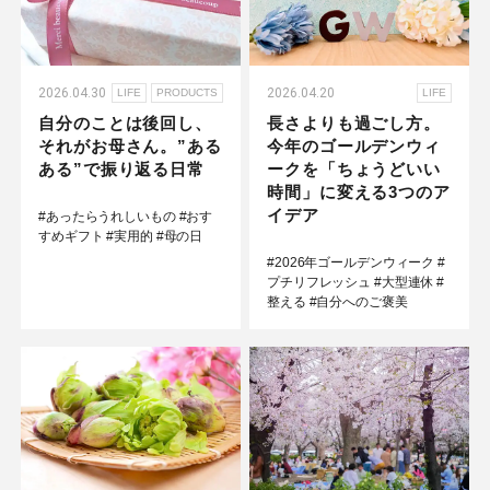
2026.04.30
2026.04.20
LIFE
PRODUCTS
LIFE
自分のことは後回し、
長さよりも過ごし方。
それがお母さん。”ある
今年のゴールデンウィ
ある”で振り返る日常
ークを「ちょうどいい
時間」に変える3つのア
イデア
#あったらうれしいもの
#おす
すめギフト
#実用的
#母の日
#2026年ゴールデンウィーク
#
プチリフレッシュ
#大型連休
#
整える
#自分へのご褒美