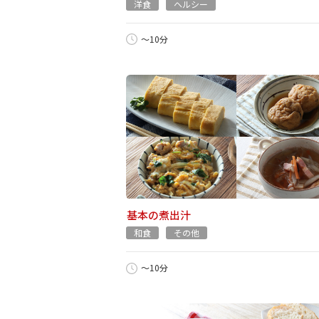
洋食
ヘルシー
～10分
基本の煮出汁
和食
その他
～10分