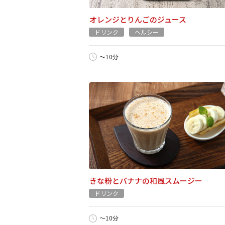
オレンジとりんごのジュース
ドリンク
ヘルシー
～10分
きな粉とバナナの和風スムージー
ドリンク
～10分