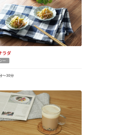
サラダ
シー
1分～30分