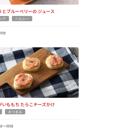
うとブルーベリーの ジュース
ンク
ヘルシー
10分
がいももち たらこチーズかけ
おつまみ
1分～30分