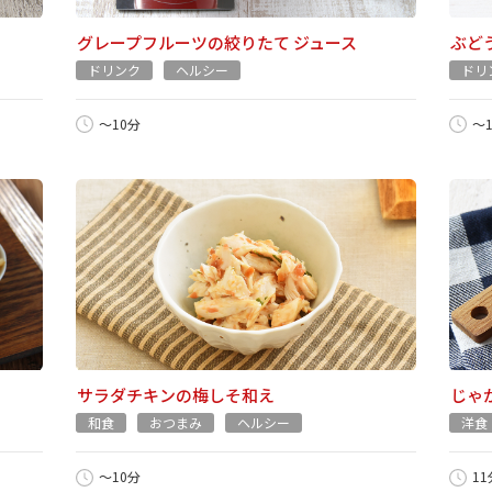
グレープフルーツの絞りたて ジュース
ぶど
ドリンク
ヘルシー
ドリ
～10分
～
サラダチキンの梅しそ和え
じゃ
和食
おつまみ
ヘルシー
洋食
～10分
1