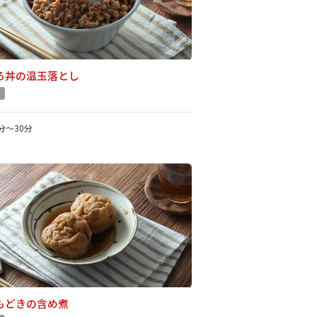
ろ丼の温玉落とし
1分～30分
もどきの含め煮