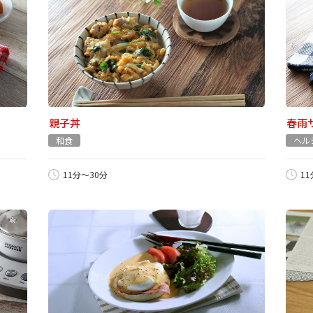
親子丼
春雨
和食
ヘル
11分～30分
1