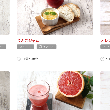
りんごジャム
オレ
シー
スイーツ
彩りソース
ドリ
11分～30分
～