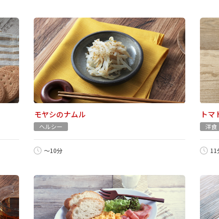
モヤシのナムル
トマ
ヘルシー
洋食
～10分
1