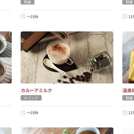
和食
和食
～10分
1
カルーアミルク
温泉
ドリンク
和食
～10分
1