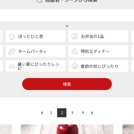
ほっとひと息
お弁当の1品
ホームパーティ
特別なディナー
暑い夏にぴったりレシ
食欲の秋にぴったり
ピ
検索
1
2
3
4