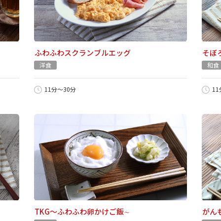
ふわふわスクランブルエッグ
そぼ
洋食
和食
11分～30分
1
TKG～ふわふわ卵かけご飯∼
がん