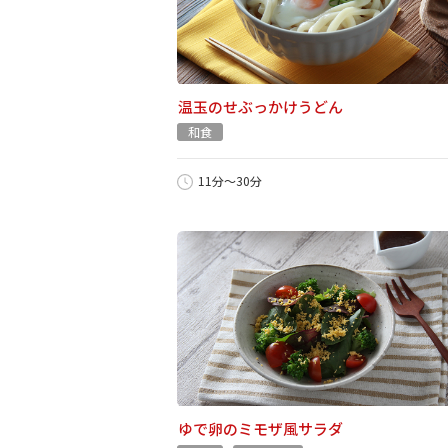
温玉のせぶっかけうどん
和食
11分～30分
ゆで卵のミモザ風サラダ