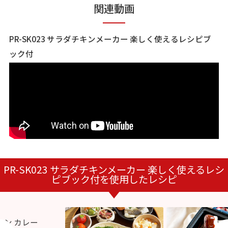
関連動画
PR-SK023 サラダチキンメーカー 楽しく使えるレシピブ
ック付
PR-SK023 サラダチキンメーカー 楽しく使えるレシ
ピブック付を使用したレシピ
キン カレー