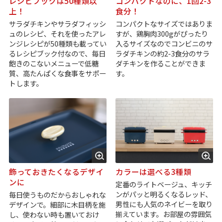
レシピブックは50種類以
コンパクトなのに、1回2-3
上！
食分！
サラダチキンやサラダフィッシ
コンパクトなサイズではありま
ュのレシピ、それを使ったアレ
すが、鶏胸肉300gがぴったり
ンジレシピが50種類も載ってい
入るサイズなのでコンビニのサ
るレシピブック付なので、毎日
ラダチキンの約2-3食分のサラ
飽きのこないメニューで低糖
ダチキンを作ることができま
質、高たんぱくな食事をサポー
す。
トします。
飾っておきたくなるデザイ
カラーは選べる3種類
ンに
定番のライトベージュ、キッチ
ンがパッと明るくなるレッド、
毎日使うものだからおしゃれな
男性にも人気のネイビーを取り
デザインで。細部に木目柄を施
揃えています。お部屋の雰囲気
し、使わない時も置いておけ