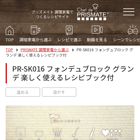
プリズメイト 調理家電で
つくるレシピサイト
TOP
調理家電から選ぶ
レシピで選ぶ
動画を見る
シーンでレシ
TOP
PRISMATE 調理家電から選ぶ
PR-SK016 フォンデュブロック グ
ランデ 楽しく使えるレシピブック付
PR-SK016 フォンデュブロック グラン
デ 楽しく使えるレシピブック付
温める
溶かす