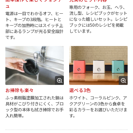
ュ
専用のフォーク、お玉、ヘラ、
流し型、レシピブックがセット
電源は一目でわかるオフ、ヒー
になった嬉しいセット。レシピ
ト、キープの3段階。ヒートと
ブックには50のレシピを掲載
キープの加熱時にはスイッチ上
しています。
部にあるランプが光る安全設計
です。
お掃除も楽々
選べる3色
ふっ素樹脂塗膜加工された鍋は
ホワイト、コーラルピンク、ア
具材がこびり付きにくく、ブロ
クアグリーンの3色から食卓を
ック型の本体も拭き掃除でお手
彩るカラーをお選びいただけま
入れ簡単。
す。