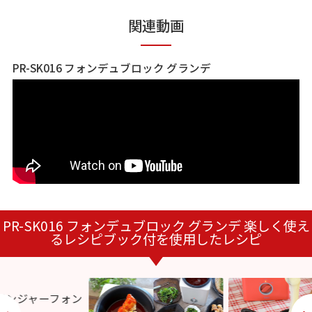
関連動画
PR-SK016 フォンデュブロック グランデ
PR-SK016 フォンデュブロック グランデ 楽しく使え
るレシピブック付を使用したレシピ
ジンジャーフォン