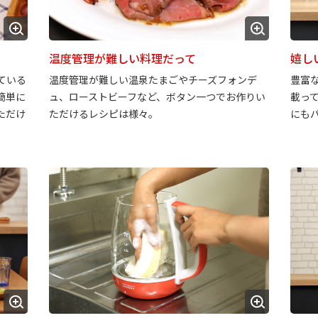
嬉し
温度管理が難しい料理だって
ている
豊富
温度管理が難しい温泉たまごやチーズフォンデ
簡単に
載っ
ュ、ローストビーフなど、ボタン一つでお作りい
ただけ
にも
ただけるレシピは様々。