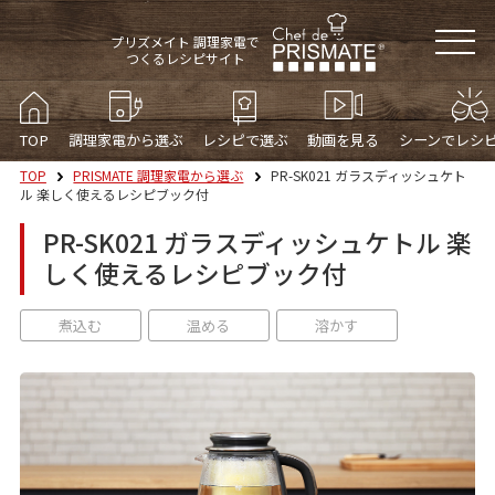
プリズメイト 調理家電で
つくるレシピサイト
TOP
調理家電から選ぶ
レシピで選ぶ
動画を見る
シーンでレシ
TOP
PRISMATE 調理家電から選ぶ
PR-SK021 ガラスディッシュケト
ル 楽しく使えるレシピブック付
PR-SK021 ガラスディッシュケトル 楽
しく使えるレシピブック付
煮込む
温める
溶かす