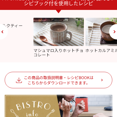
シピブック付を使用したレシピ
ミルクティー
マシュマロ入りホットチョ
ホットカルアミ
コレート
この商品の取扱説明書・レシピBOOKは
こちらからダウンロードできます。