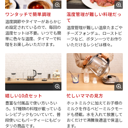
ワンタッチで簡単調理
温度管理が難しい料理だっ
て
温度調節やタイマーがあらかじ
め設定されているので、毎回の
温度管理が難しい温泉たまごや
温度セットは不要。いつでも簡
チーズフォンデュ、ローストビ
単に色々な温度、タイマーで料
ーフなど、ボタン一つでお作り
理をお楽しみいただけます。
いただけるレシピは様々。
嬉しい10点セット
忙しいママの見方
豊富な付属品で使い方いろい
ホットミルクに加えてお子様の
ろ。57種類の料理が載っている
ミルクを作るベビーミルクモー
レシピブックもついていて、普
ドも搭載。水を入れて放置して
段使いにもパーティーにもピッ
おくだけで沸騰後適温で保温し
タリの商品です。
ます。